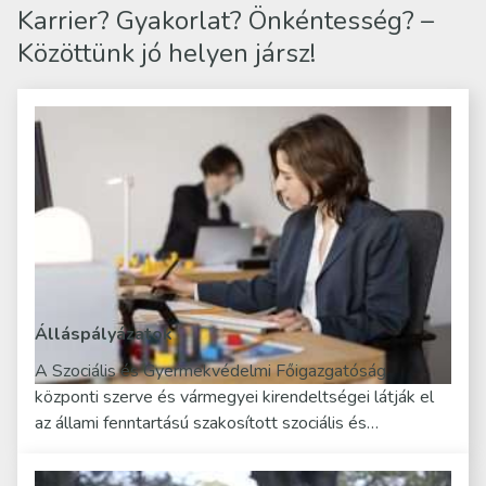
Karrier? Gyakorlat? Önkéntesség? –
Közöttünk jó helyen jársz!
Álláspályázatok
A Szociális és Gyermekvédelmi Főigazgatóság
központi szerve és vármegyei kirendeltségei látják el
az állami fenntartású szakosított szociális és…