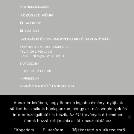
KIRENDELTSÉGEINK
KÖZÖSSÉGI MÉDIA
FACEBOOK
YOUTUBE
SZOCIÁLIS ÉS GYERMEKVÉDELMI FŐIGAZGATÓSÁG
1132 BUDAPEST, VISEGRÁDI U. 49
TEL.: (+36 1 769-1704)
E-MAIL: INFO@SZGYF.GOV.HU
SAJTÓSZOBA
LETÖLTHETŐ LOGÓK
IMPRESSZUM
AKADÁLYMENTESÍTÉSI NYILATKOZAT
© Szociális és Gyermekvédelmi Főigazgatóság 2026 –
Annak érdekében, hogy önnek a legjobb élményt nyújtsuk
Developed By SzGyF
sütiket használunk honlapunkon, ahogy azt más webhelyek és
internetszolgáltatók is teszik. Az EU törvények értelmében
önnek hozzá kell járulnia a sütik használatához.
Elfogadom
Elutasítom
Tájékoztató a sütikezelésről