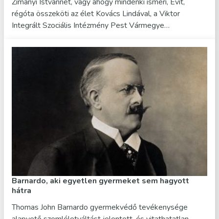
Zimányi Istvánnét, vagy ahogy mindenki ismeri, Évit,
régóta összeköti az élet Kovács Lindával, a Viktor
Integrált Szociális Intézmény Pest Vármegye…
Barnardo, aki egyetlen gyermeket sem hagyott
hátra
Thomas John Barnardo gyermekvédő tevékenysége
alapvető szemléletváltást jelentett, és vitathatatlan