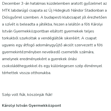
December 3-án hatalmas küzdelemben aratott győzelmet az
MTK labdarúgó csapata az Új Hidegkuti Nándor Stadionban a
Diósgyőrrel szemben. A budapesti klubcsapat jól érezhetően
a szívét is beleadta a játékba, hiszen a lelátón a fóti Károlyi
István Gyermekközpontban ellátott gyermekek teljes
torkukból szurkoltak a vendéglátóik sikeréért. A csapat
ugyanis egy átfogó adománygyűjtő akciót szervezett a fóti
gyermekintézményben nevelkedő csemeték számára,
amelynek eredményeként a gyerekek óriási
csokoládéhegyekkel és egy különlegesen szép élménnyel
térhettek vissza otthonukba.
Szép volt fiúk, köszönjük fiúk!
Károlyi István Gyermekközpont