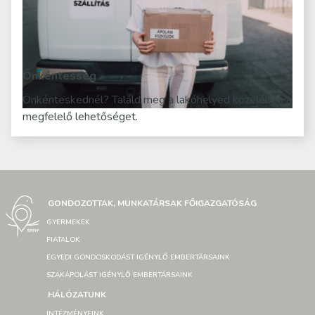
Önkéntesség
Önkénteskednél? Találd meg a lakóhelyed közelében a
megfelelő lehetőséget.
GONDOZOTTAK, MUNKATÁRSAK FŐIGAZGATÓSÁG
GYERMEKEK
FIATALOK
EGYEDI GONDOSKODÁST IGÉNYLŐ EMBERTÁRSAINK
SZAKÁPOLÁST IGÉNYLŐ EMBERTÁRSAINK
HÁLÓZATUNK
INTÉZMÉNYEINK