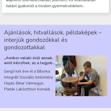
hatást gyakorolt a modern gyermekvédelem…
Ajánlások, hitvallások, példaképek –
interjúk gondozókkal és
gondozottakkal
„Amikor valaki örül annak,
amit készítek, az a legjobb
érzés” – Beszélgetés
Gergő két éve él a Bíborka
Ribárszky Gergő ellátottal
Integrált Szociális Intézmény
Hajdú-Bihar Vármegye,
Platán Lakóotthon Komádi
telephelyen. Itt a
mindennapjai új értelmet…