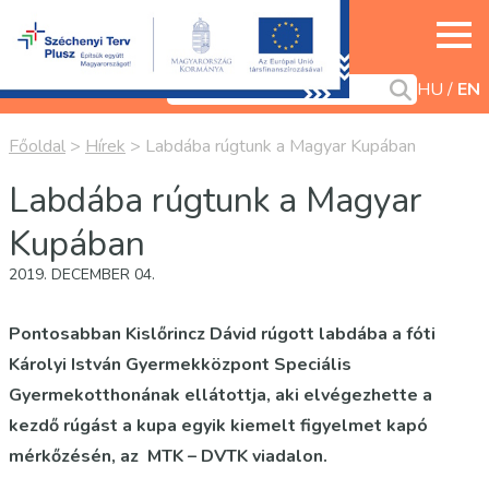
HU
EN
Főoldal
>
Hírek
>
Labdába rúgtunk a Magyar Kupában
Labdába rúgtunk a Magyar
Kupában
2019. DECEMBER 04.
Pontosabban Kislőrincz Dávid rúgott labdába a fóti
Károlyi István Gyermekközpont Speciális
Gyermekotthonának ellátottja, aki elvégezhette a
kezdő rúgást a kupa egyik kiemelt figyelmet kapó
mérkőzésén, az MTK – DVTK viadalon.