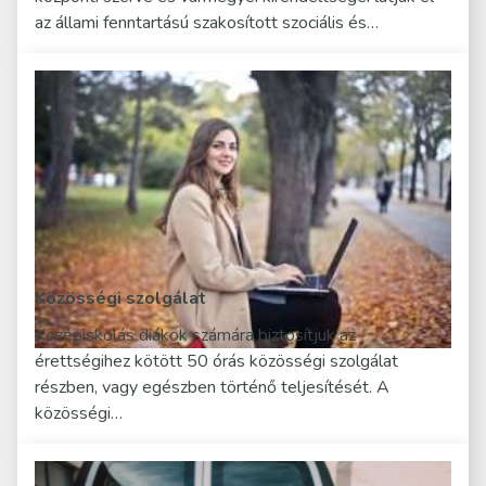
az állami fenntartású szakosított szociális és…
Közösségi szolgálat
Középiskolás diákok számára biztosítjuk az
érettségihez kötött 50 órás közösségi szolgálat
részben, vagy egészben történő teljesítését. A
közösségi…