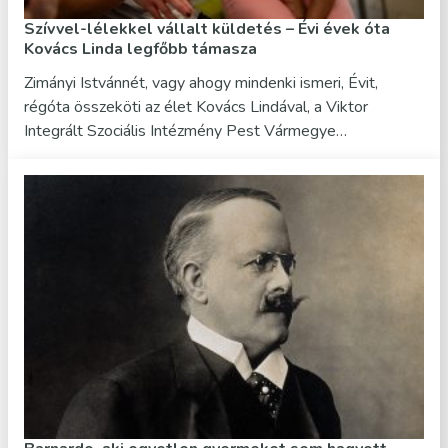
Szívvel-lélekkel vállalt küldetés – Évi évek óta
Kovács Linda legfőbb támasza
Zimányi Istvánnét, vagy ahogy mindenki ismeri, Évit,
régóta összeköti az élet Kovács Lindával, a Viktor
Integrált Szociális Intézmény Pest Vármegye…