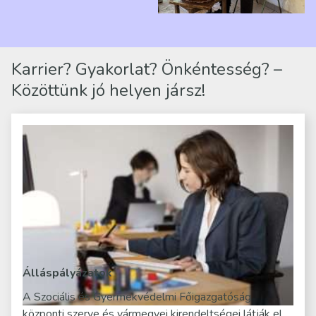
telephelyen. Itt a
mindennapjai új értelmet…
Karrier? Gyakorlat? Önkéntesség? –
Közöttünk jó helyen jársz!
Álláspályázatok
A Szociális és Gyermekvédelmi Főigazgatóság
központi szerve és vármegyei kirendeltségei látják el