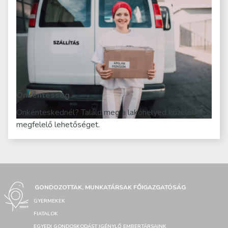
Önkéntesség
Önkénteskednél? Találd meg a lakóhelyed közelében a
megfelelő lehetőséget.
GONDOZOTTAK, MUNKATÁRSAK FŐIGAZGATÓSÁG
GYERMEKEK
FIATALOK
EGYEDI GONDOSKODÁST IGÉNYLŐ EMBERTÁRSAINK