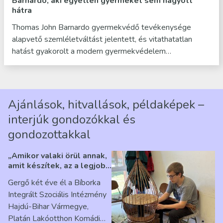
Barnardo, aki egyetlen gyermeket sem hagyott
hátra
Thomas John Barnardo gyermekvédő tevékenysége
alapvető szemléletváltást jelentett, és vitathatatlan
hatást gyakorolt a modern gyermekvédelem…
Ajánlások, hitvallások, példaképek –
interjúk gondozókkal és
gondozottakkal
„Amikor valaki örül annak,
amit készítek, az a legjobb
érzés” – Beszélgetés
Gergő két éve él a Bíborka
Ribárszky Gergő ellátottal
Integrált Szociális Intézmény
Hajdú-Bihar Vármegye,
Platán Lakóotthon Komádi