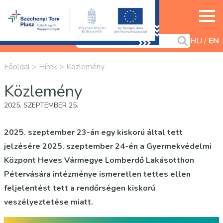
HU
EN
Főoldal
>
Hírek
>
Közlemény
Közlemény
2025. SZEPTEMBER 25.
2025. szeptember 23-án egy kiskorú által tett
jelzésére 2025. szeptember 24-én a Gyermekvédelmi
Központ Heves Vármegye Lomberdő Lakásotthon
Pétervására intézménye ismeretlen tettes ellen
feljelentést tett a rendőrségen kiskorú
veszélyeztetése miatt.