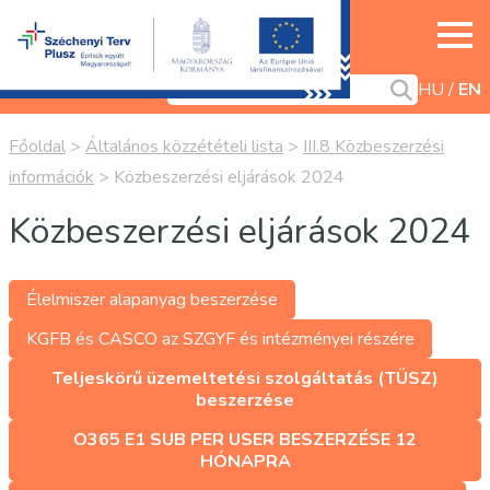
HU
EN
Főoldal
>
Általános közzétételi lista
>
III.8 Közbeszerzési
információk
>
Közbeszerzési eljárások 2024
Közbeszerzési eljárások 2024
Élelmiszer alapanyag beszerzése
KGFB és CASCO az SZGYF és intézményei részére
Teljeskörű üzemeltetési szolgáltatás (TÜSZ)
beszerzése
O365 E1 SUB PER USER BESZERZÉSE 12
HÓNAPRA