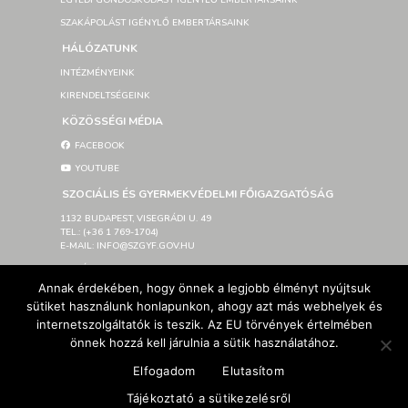
EGYEDI GONDOSKODÁST IGÉNYLŐ EMBERTÁRSAINK
SZAKÁPOLÁST IGÉNYLŐ EMBERTÁRSAINK
HÁLÓZATUNK
INTÉZMÉNYEINK
KIRENDELTSÉGEINK
KÖZÖSSÉGI MÉDIA
FACEBOOK
YOUTUBE
SZOCIÁLIS ÉS GYERMEKVÉDELMI FŐIGAZGATÓSÁG
1132 BUDAPEST, VISEGRÁDI U. 49
TEL.: (+36 1 769-1704)
E-MAIL: INFO@SZGYF.GOV.HU
SAJTÓSZOBA
Annak érdekében, hogy önnek a legjobb élményt nyújtsuk
LETÖLTHETŐ LOGÓK
sütiket használunk honlapunkon, ahogy azt más webhelyek és
IMPRESSZUM
internetszolgáltatók is teszik. Az EU törvények értelmében
AKADÁLYMENTESÍTÉSI NYILATKOZAT
önnek hozzá kell járulnia a sütik használatához.
Elfogadom
Elutasítom
© Szociális és Gyermekvédelmi Főigazgatóság 2026 –
Tájékoztató a sütikezelésről
Developed By SzGyF