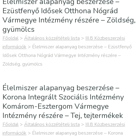
Élelmiszer alapanyag beszerzése –
Ezüstfenyő Idősek Otthona Nógrád
Vármegye Intézmény részére – Zöldség,
gyümölcs
Főoldal
>
Általános közzétételi lista
>
III.8 Közbeszerzési
információk
>
Élelmiszer alapanyag beszerzése – Ezüstfenyő
Idősek Otthona Nógrád Vármegye Intézmény részére –
Zöldség, gyümölcs
Élelmiszer alapanyag beszerzése –
Korona Integrált Szociális Intézmény
Komárom-Esztergom Vármegye
Intézmény részére – Tej, tejtermékek
Főoldal
>
Általános közzétételi lista
>
III.8 Közbeszerzési
információk
>
Élelmiszer alapanyag beszerzése – Korona