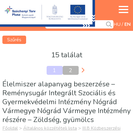
HU
EN
Szűrés
15 találat
1
2
Élelmiszer alapanyag beszerzése –
Reménysugár Integrált Szociális és
Gyermekvédelmi Intézmény Nógrád
Vármegye Nógrád Vármegye Intézmény
részére – Zöldség, gyümölcs
Főoldal
>
Általános közzétételi lista
>
III.8 Közbeszerzési