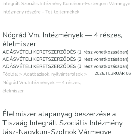
Integrált Szociális Intézmény Komárom-Esztergom Vármegye
Intézmény részére – Tej, tejtermékek
Nógrád Vm. Intézmények — 4 részes,
élelmiszer
ADÁSVÉTELI KERETSZERZŐDÉS (1. rész vonatkozásában)
ADÁSVÉTELI KERETSZERZŐDÉS (2. rész vonatkozásában)
ADÁSVÉTELI KERETSZERZŐDÉS (3. rész vonatkozásában)
2025. FEBRUÁR 06.
Főoldal
>
Adatbázisok, nyilvántartások
>
Nógrád Vm. Intézmények — 4 részes,
élelmiszer
Élelmiszer alapanyag beszerzése a
Tiszaág Integrált Szociális Intézmény
Jász-Nagykun-Szolnok Vármegye