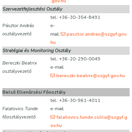
.gov.hu
Szervezetfejlesztési Osztály
tel.: +36-30-354-8491
Pásztor András
e-
osztályvezető
mail:
pasztor.andras@szgyf.gov.
hu
Stratégiai és Monitoring Osztály
tel.: +36-20-290-0049
Bereczki Beatrix
e-mail:
osztályvezető
bereczki.beatrix@szgyf.gov.hu
Belső Ellenőrzési Főosztály
tel.: +36-30-961-4011
Falatovics Tünde
e-mail:
főosztályvezető
falatovics.tunde.csilla@szgyf.g
ov.hu