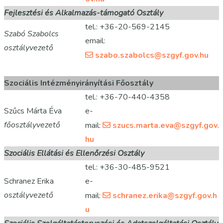
Fejlesztési és Alkalmazás-támogató Osztály
tel.: +36-20-569-2145
Szabó Szabolcs
email:
osztályvezető
szabo.szabolcs@szgyf.gov.hu
Szociális Intézményirányítási Főosztály
tel.: +36-70-440-4358
Szűcs Márta Éva
e-
főosztályvezető
mail:
szucs.marta.eva@szgyf.gov.
hu
Szociális Ellátási és Ellenőrzési Osztály
tel.: +36-30-485-9521
Schranez Erika
e-
osztályvezető
mail:
schranez.erika@szgyf.gov.h
u