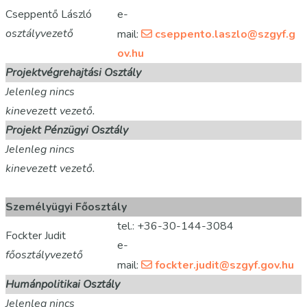
Cseppentő László
e-
osztályvezető
mail:
cseppento.laszlo@szgyf.g
ov.hu
Projektvégrehajtási Osztály
Jelenleg nincs
kinevezett vezető.
Projekt Pénzügyi Osztály
Jelenleg nincs
kinevezett vezető.
Személyügyi Főosztály
tel.: +36-30-144-3084
Fockter Judit
e-
főosztályvezető
mail:
fockter.judit@szgyf.gov.hu
Humánpolitikai Osztály
Jelenleg nincs