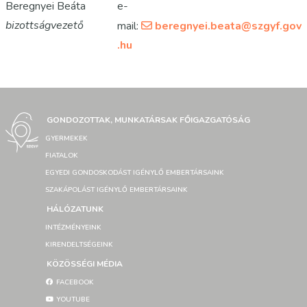
Beregnyei Beáta
e-
bizottságvezető
mail:
beregnyei.beata@szgyf.gov
.hu
GONDOZOTTAK, MUNKATÁRSAK FŐIGAZGATÓSÁG
GYERMEKEK
FIATALOK
EGYEDI GONDOSKODÁST IGÉNYLŐ EMBERTÁRSAINK
SZAKÁPOLÁST IGÉNYLŐ EMBERTÁRSAINK
HÁLÓZATUNK
INTÉZMÉNYEINK
KIRENDELTSÉGEINK
KÖZÖSSÉGI MÉDIA
FACEBOOK
YOUTUBE