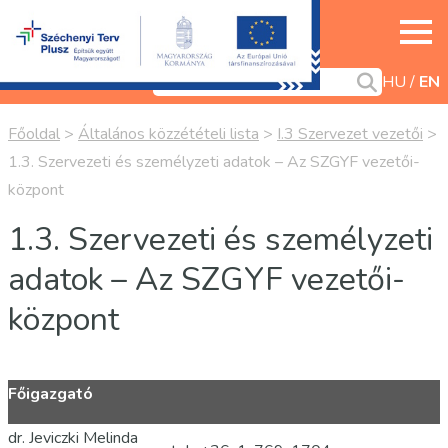
HU
EN
Főoldal
>
Általános közzétételi lista
>
I.3 Szervezet vezetői
>
1.3. Szervezeti és személyzeti adatok – Az SZGYF vezetői-
központ
1.3. Szervezeti és személyzeti
adatok – Az SZGYF vezetői-
központ
Főigazgató
dr. Jeviczki Melinda