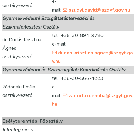
e-
osztályvezető
mail:
szugyi.david@szgyf.gov.hu
Gyermekvédelmi Szolgáltatástervezési és
Szakmafejlesztési Osztály
tel.: +36-30-894-9780
dr. Dudás Krisztina
e-mail:
Ágnes
dudas.krisztina.agnes@szgyf.go
osztályvezető
v.hu
Gyermekvédelmi és Szakszolgálati Koordinációs Osztály
tel.: +36-30-566-4883
Zádorlaki Emília
e-
osztályvezető
mail:
zadorlaki.emilia@szgyf.gov.
hu
Esélyteremtési Főosztály
Jelenleg nincs