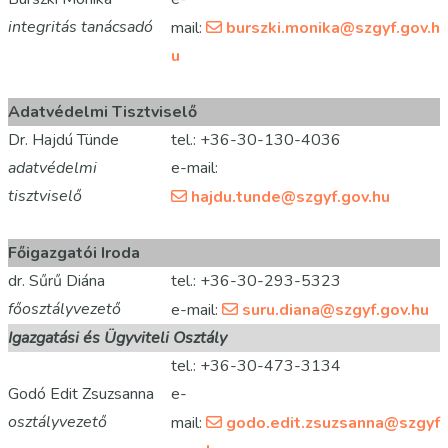
integritás tanácsadó
mail:
burszki.monika@szgyf.gov.h
u
Adatvédelmi Tisztviselő
Dr. Hajdú Tünde
tel.: +36-30-130-4036
adatvédelmi
e-mail:
tisztviselő
hajdu.tunde@szgyf.gov.hu
Főigazgatói Iroda
dr. Sűrű Diána
tel.: +36-30-293-5323
főosztályvezető
e-mail:
suru.diana@szgyf.gov.hu
Igazgatási és Ügyviteli Osztály
tel.: +36-30-473-3134
Godó Edit Zsuzsanna
e-
osztályvezető
mail:
godo.edit.zsuzsanna@szgyf