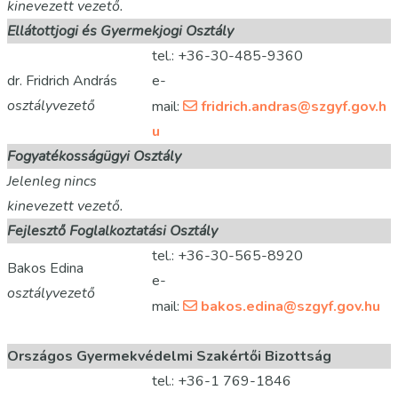
kinevezett vezető.
Ellátottjogi és Gyermekjogi Osztály
tel.: +36-30-485-9360
dr. Fridrich András
e-
osztályvezető
mail:
fridrich.andras@szgyf.gov.h
u
Fogyatékosságügyi Osztály
Jelenleg nincs
kinevezett vezető.
Fejlesztő Foglalkoztatási Osztály
tel.: +36-30-565-8920
Bakos Edina
e-
osztályvezető
mail:
bakos.edina@szgyf.gov.hu
Országos Gyermekvédelmi Szakértői Bizottság
tel.: +36-1 769-1846