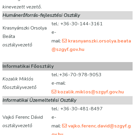
kinevezett vezető.
Humánerőforrás-fejlesztési Osztály
tel.: +36-30-144-3161
Krasnyánszki Orsolya
e-
Beáta
mail:
krasnyanszki.orsolya.beata
osztályvezető
@szgyf.gov.hu
Informatikai Főosztály
tel.:+36-70-978-9053
Kozalik Miklós
e-mail:
főosztályvezető
kozalik.miklos@szgyf.gov.hu
Informatikai Üzemeltetési Osztály
tel.: +36-30-481-8497
Vajkó Ferenc Dávid
e-
osztályvezető
mail:
vajko.ferenc.david@szgyf.g
ov.hu