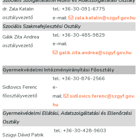
Szociális Szolgáltatástervezési és Adatszolgáltatási Osztály
dr. Zala Katalin
tel.: +36-30-091-6775
osztályvezető
e-mail:
zala.katalin@szgyf.gov.hu
Szociális Szakmafejlesztési Osztály
tel.: +36-30-485-9829
Gálik Zita Andrea
e-mail:
osztályvezető
galik.zita.andrea@szgyf.gov.hu
Gyermekvédelmi Intézményirányítási Főosztály
tel.: +36-30-876-2566
Sidlovics Ferenc
e-
főosztályvezető
mail:
sidlovics.ferenc@szgyf.gov.
hu
Gyermekvédelmi Ellátási, Adatszolgáltatási és Ellenőrzési
Osztály
tel.: +36-30-428-9603
Szügyi Dávid Patrik