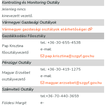
Kontrolling és Monitoring Osztály
Jelenleg nincs
kinevezett vezető.
Vármegyei Gazdasági Osztályok
Vármegyei gazdasági osztályok elérhetőségei
Gazdálkodási Főosztály
tel.: +36-30-655-4538
Pap Krisztina
e-mail:
főosztályvezető
pap.krisztina@szgyf.gov.hu
Pénzügyi Osztály
tel.: +36-30-419-1275
Magyar Erzsébet
e-mail:
osztályvezető
magyar.erzsebet@szgyf.gov.hu
Számviteli Osztály
tel:+36-70-440-3659
e-
Földesi Margit