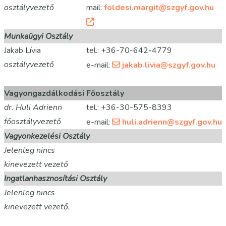
osztályvezető
mail:
foldesi.margit@szgyf.gov.hu
Munkaügyi Osztály
Jakab Lívia
tel.: +36-70-642-4779
osztályvezető
e-mail:
jakab.livia@szgyf.gov.hu
Vagyongazdálkodási Főosztály
dr. Huli Adrienn
tel.: +36-30-575-8393
főosztályvezető
e-mail:
huli.adrienn@szgyf.gov.hu
Vagyonkezelési Osztály
Jelenleg nincs
kinevezett vezető
Ingatlanhasznosítási Osztály
Jelenleg nincs
kinevezett vezető.