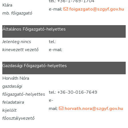
tel.: +36-1-769-1704
Klára
e-mail:
foigazgato@szgyf.gov.hu
mb. főigazgató
Általános Főigazgató-helyettes
Jelenleg nincs
tel.:
kinevezett vezető
e-mail:
Gazdasági Főigazgató-helyettes
Horváth Nóra
gazdasági
tel.: +36-30-016-7649
főigazgató-helyettes
e-
feladataira
mail:
horvath.nora@szgyf.gov.hu
kijelölt
főosztályvezető