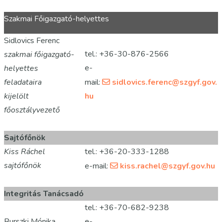
Szakmai Főigazgató-helyettes
Sidlovics Ferenc
tel.: +36-30-876-2566
szakmai főigazgató-
e-
helyettes
feladataira
mail:
sidlovics.ferenc@szgyf.gov.
kijelölt
hu
főosztályvezető
Sajtófőnök
Kiss Ráchel
tel.: +36-20-333-1288
sajtófőnök
e-mail:
kiss.rachel@szgyf.gov.hu
Integritás Tanácsadó
tel.: +36-70-682-9238
Burszki Mónika
e-