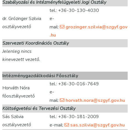
Szabályozási és Intézményfelügyeleti Jogi Osztály
tel.: +36-30-130-4030
dr. Grózinger Szilvia
e-
osztályvezető
mail:
grozinger.szilvia@szgyf.gov
.hu
Szervezeti Koordinációs Osztály
Jelenleg nincs
kinevezett vezető.
Intézménygazdálkodási Főosztály
tel.: +36-30-016-7649
Horváth Nóra
e-
főosztályvezető
mail:
horvath.nora@szgyf.gov.hu
Költségvetési és Tervezési Osztály
Sás Szilvia
tel.: +36-30-181-2009
osztályvezető
e-mail:
sas.szilvia@szgyf.gov.hu