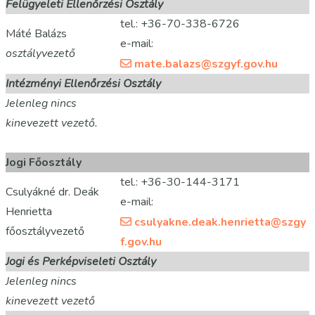
Felügyeleti
Ellenőrzési Osztály
tel.: +36-70-338-6726
Máté Balázs
e-mail:
osztályvezető
mate.balazs@szgyf.gov.hu
Intézményi
Ellenőrzési Osztály
Jelenleg nincs
kinevezett vezető.
Jogi Főosztály
tel.: +36-30-144-3171
Csulyákné dr. Deák
e-mail:
Henrietta
csulyakne.deak.henrietta@szgy
főosztályvezető
f.gov.hu
Jogi és Perképviseleti Osztály
Jelenleg nincs
kinevezett vezető