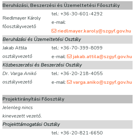
Beruházási, Beszerzési és Üzemeltetési Főosztály
tel.: +36-30-601-4292
Riedlmayer Károly
e-mail:
főosztályvezető
riedlmayer.karoly@szgyf.gov.hu
Beruházási és Üzemeltetési Osztály
Jakab Attila
tel.: +36-70-399-8099
osztályvezető
e-mail:
jakab.attila@szgyf.gov.hu
Közbeszerzési és Beszerzési Osztály
Dr. Varga Anikó
tel.: +36-20-218-4055
osztályvezető
e-mail:
varga.aniko@szgyf.gov.hu
Projektirányítási Főosztály
Jelenleg nincs
kinevezett vezető.
Projekttámogatási Osztály
tel.: +36-20-821-6650