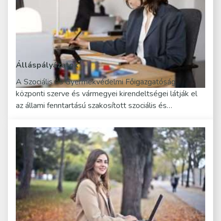
Álláspályázatok
A Szociális és Gyermekvédelmi Főigazgatóság
központi szerve és vármegyei kirendeltségei látják el
az állami fenntartású szakosított szociális és…