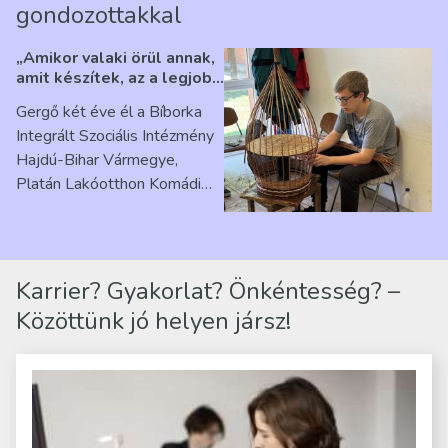
gondozottakkal
„Amikor valaki örül annak,
amit készítek, az a legjobb
érzés” – Beszélgetés
Gergő két éve él a Bíborka
Ribárszky Gergő ellátottal
Integrált Szociális Intézmény
Hajdú-Bihar Vármegye,
Platán Lakóotthon Komádi
telephelyen. Itt a
mindennapjai új értelmet…
Karrier? Gyakorlat? Önkéntesség? –
Közöttünk jó helyen jársz!