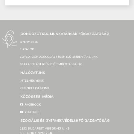
GONDOZOTTAK, MUNKATÁRSAK FŐIGAZGATÓSÁG
GYERMEKEK
FIATALOK
EGYEDI GONDOSKODÁST IGÉNYLŐ EMBERTÁRSAINK
SZAKÁPOLÁST IGÉNYLŐ EMBERTÁRSAINK
HÁLÓZATUNK
INTÉZMÉNYEINK
KIRENDELTSÉGEINK
KÖZÖSSÉGI MÉDIA
FACEBOOK
YOUTUBE
SZOCIÁLIS ÉS GYERMEKVÉDELMI FŐIGAZGATÓSÁG
1132 BUDAPEST, VISEGRÁDI U. 49
TEL.: (+36 1 769-1704)