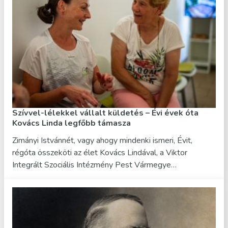
Szívvel-lélekkel vállalt küldetés – Évi évek óta
Kovács Linda legfőbb támasza
Zimányi Istvánnét, vagy ahogy mindenki ismeri, Évit,
régóta összeköti az élet Kovács Lindával, a Viktor
Integrált Szociális Intézmény Pest Vármegye…