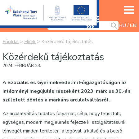
HU
EN
Főoldal
>
Hírek
>
Közérdekű tájékoztatás
Közérdekű tájékoztatás
2024. FEBRUÁR 23.
A Szociális és Gyermekvédelmi Főigazgatóságon az
intézményi megújulás részeként 2023. március 30.-án
született döntés a markáns arculatváltásról.
Az arculatváltás tudatos folyamat, célja, hogy letisztult,
egységes, modern megjelenés fejezze ki szolgáltatásunk
lényegét minden területen: a logóval, a külső és a belső