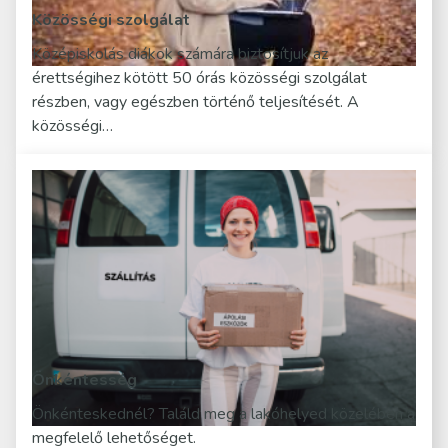
Közösségi szolgálat
Középiskolás diákok számára biztosítjuk az
érettségihez kötött 50 órás közösségi szolgálat
részben, vagy egészben történő teljesítését. A
közösségi…
Önkéntesség
Önkénteskednél? Találd meg a lakóhelyed közelében a
megfelelő lehetőséget.