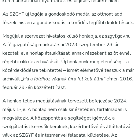
kommunikációban, nyomtatott és digitális felületeinken.
Az SZGYF új logója a gondoskodó madár, az otthont adó
fészek, hiszen a gondoskodás, a törődés legfőbb küldetésünk.
Megújul a szervezet hivatalos külső honlapja, az szgyf.gov.hu.
A főigazgatóság munkatársai 2023. szeptember 23-án
kezdték el a honlap átalakítását, annak részeként az öt évnél
régebbi cikkek archiválását. Új honlapunk megjelenéséig – a
közérdeklődésre tekintettel – ismét elérhetővé tesszük a már
archivált „
Ha a földhöz vágnak újra fel kell állni”
címen 2016.
február 29.-én közzétett írást.
A honlap teljes megújításának tervezett befejezése 2024.
május 1-je. A honlap nem csak kinézetében, tartalmában is
megváltozik. A középpontba a segítséget igénylők, a
szolgáltatást keresők kerülnek, közérthetővé és átláthatóvá
válik az SZGYF és intézményei feladata, küldetése. Az