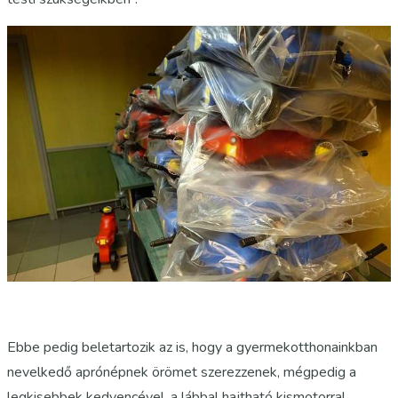
Ebbe pedig beletartozik az is, hogy a gyermekotthonainkban
nevelkedő aprónépnek örömet szerezzenek, mégpedig a
legkisebbek kedvencével, a lábbal hajtható kismotorral.