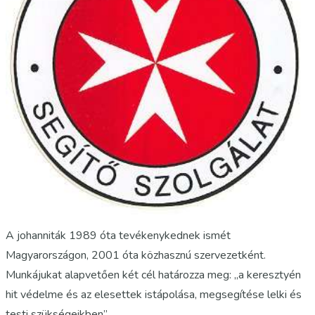
A johanniták 1989 óta tevékenykednek ismét
Magyarországon, 2001 óta közhasznú szervezetként.
Munkájukat alapvetően két cél határozza meg: „a keresztyén
hit védelme és az elesettek istápolása, megsegítése lelki és
testi szükségeikben”.