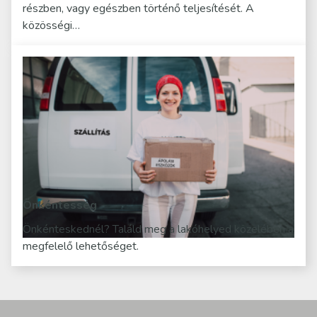
részben, vagy egészben történő teljesítését. A
közösségi…
Önkéntesség
Önkénteskednél? Találd meg a lakóhelyed közelében a
megfelelő lehetőséget.