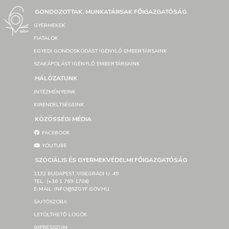
GONDOZOTTAK, MUNKATÁRSAK FŐIGAZGATÓSÁG
GYERMEKEK
FIATALOK
EGYEDI GONDOSKODÁST IGÉNYLŐ EMBERTÁRSAINK
SZAKÁPOLÁST IGÉNYLŐ EMBERTÁRSAINK
HÁLÓZATUNK
INTÉZMÉNYEINK
KIRENDELTSÉGEINK
KÖZÖSSÉGI MÉDIA
FACEBOOK
YOUTUBE
SZOCIÁLIS ÉS GYERMEKVÉDELMI FŐIGAZGATÓSÁG
1132 BUDAPEST, VISEGRÁDI U. 49
TEL.: (+36 1 769-1704)
E-MAIL: INFO@SZGYF.GOV.HU
SAJTÓSZOBA
LETÖLTHETŐ LOGÓK
IMPRESSZUM