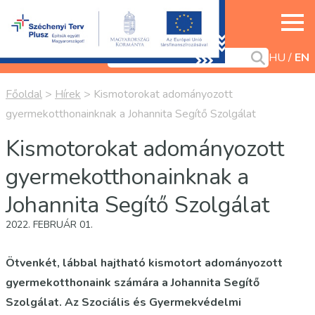
HU
EN
Főoldal
>
Hírek
>
Kismotorokat adományozott
gyermekotthonainknak a Johannita Segítő Szolgálat
Kismotorokat adományozott
gyermekotthonainknak a
Johannita Segítő Szolgálat
2022. FEBRUÁR 01.
Ötvenkét, lábbal hajtható kismotort adományozott
gyermekotthonaink számára a Johannita Segítő
Szolgálat. Az Szociális és Gyermekvédelmi