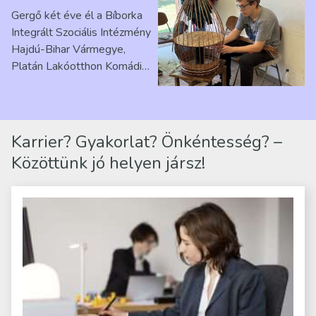
érzés” – Beszélgetés
Gergő két éve él a Bíborka
Ribárszky Gergő ellátottal
Integrált Szociális Intézmény
Hajdú-Bihar Vármegye,
Platán Lakóotthon Komádi
telephelyen. Itt a
mindennapjai új értelmet…
Karrier? Gyakorlat? Önkéntesség? –
Közöttünk jó helyen jársz!