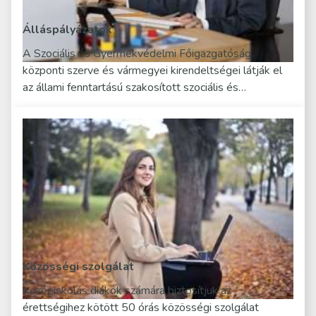
Álláspályázatok
A Szociális és Gyermekvédelmi Főigazgatóság
központi szerve és vármegyei kirendeltségei látják el
az állami fenntartású szakosított szociális és…
Közösségi szolgálat
Középiskolás diákok számára biztosítjuk az
érettségihez kötött 50 órás közösségi szolgálat