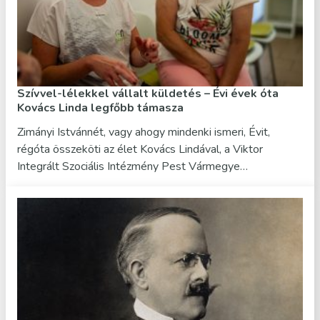
Szívvel-lélekkel vállalt küldetés – Évi évek óta
Kovács Linda legfőbb támasza
Zimányi Istvánnét, vagy ahogy mindenki ismeri, Évit,
régóta összeköti az élet Kovács Lindával, a Viktor
Integrált Szociális Intézmény Pest Vármegye…