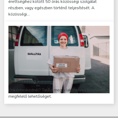
érettségihez kötött 50 órás közösségi szolgálat
részben, vagy egészben történő teljesítését. A
közösségi…
Önkéntesség
Önkénteskednél? Találd meg a lakóhelyed közelében a
megfelelő lehetőséget.