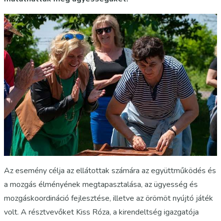
Az esemény célja az ellátottak számára az együttműködés és
a mozgás élményének megtapasztalása, az ügyesség és
mozgáskoordináció fejlesztése, illetve az örömöt nyújtó játék
volt. A résztvevőket Kiss Róza, a kirendeltség igazgatója