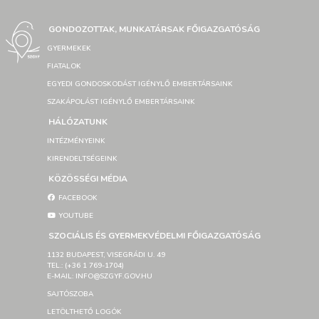
GONDOZOTTAK, MUNKATÁRSAK FŐIGAZGATÓSÁG
GYERMEKEK
FIATALOK
EGYEDI GONDOSKODÁST IGÉNYLŐ EMBERTÁRSAINK
SZAKÁPOLÁST IGÉNYLŐ EMBERTÁRSAINK
HÁLÓZATUNK
INTÉZMÉNYEINK
KIRENDELTSÉGEINK
KÖZÖSSÉGI MÉDIA
FACEBOOK
YOUTUBE
SZOCIÁLIS ÉS GYERMEKVÉDELMI FŐIGAZGATÓSÁG
1132 BUDAPEST, VISEGRÁDI U. 49
TEL.: (+36 1 769-1704)
E-MAIL: INFO@SZGYF.GOV.HU
SAJTÓSZOBA
LETÖLTHETŐ LOGÓK