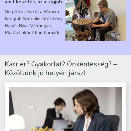
amit készítek, az a legjobb
érzés” – Beszélgetés
Gergő két éve él a Bíborka
Ribárszky Gergő ellátottal
Integrált Szociális Intézmény
Hajdú-Bihar Vármegye,
Platán Lakóotthon Komádi
telephelyen. Itt a
mindennapjai új értelmet…
Karrier? Gyakorlat? Önkéntesség? –
Közöttünk jó helyen jársz!