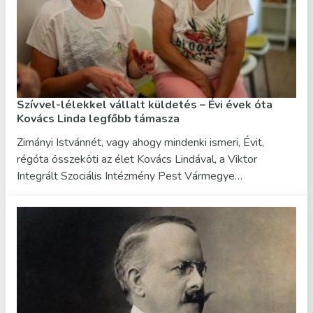
Szívvel-lélekkel vállalt küldetés – Évi évek óta
Kovács Linda legfőbb támasza
Zimányi Istvánnét, vagy ahogy mindenki ismeri, Évit,
régóta összeköti az élet Kovács Lindával, a Viktor
Integrált Szociális Intézmény Pest Vármegye…