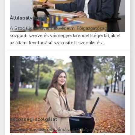
Álláspályázatok
A Szociális és Gyermekvédelmi Főigazgatóság
központi szerve és vármegyei kirendeltségei látják el
az állami fenntartású szakosított szociális és…
Közösségi szolgálat
Középiskolás diákok számára biztosítjuk az