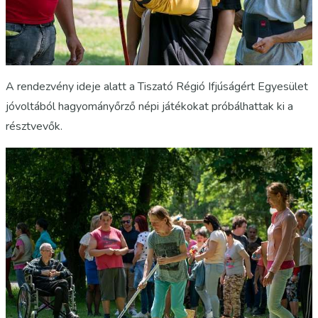
A rendezvény ideje alatt a Tiszató Régió Ifjúságért Egyesület
jóvoltából hagyományőrző népi játékokat próbálhattak ki a
résztvevők.