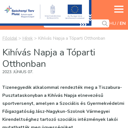
HU
EN
Főoldal
>
Hírek
>
Kihívás Napja a Tóparti Otthonban
Kihívás Napja a Tóparti
Otthonban
2023. JÚNIUS 07.
Tizenegyedik alkalommal rendezték meg a Tiszabura-
Pusztataskonyban a Kihívás Napja elnevezésű
sportversenyt, amelyen a Szociális és Gyermekvédelmi
Főigazgatóság Jász-Nagykun-Szolnok Vármegyei
Kirendeltséghez tartozó szociális intézmények lakói
mutathatták meg ügyességüket.