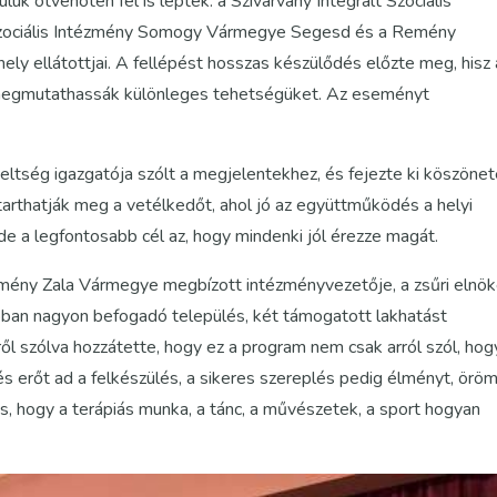
lük ötvenöten fel is léptek: a Szivárvány Integrált Szociális
 Szociális Intézmény Somogy Vármegye Segesd és a Remény
ly ellátottjai. A fellépést hosszas készülődés előzte meg, hisz 
 megmutathassák különleges tehetségüket. Az eseményt
ltség igazgatója szólt a megjelentekhez, és fejezte ki köszönet
arthatják meg a vetélkedőt, ahol jó az együttműködés a helyi
e a legfontosabb cél az, hogy mindenki jól érezze magát.
tézmény Zala Vármegye megbízott intézményvezetője, a zsűri elnö
óban nagyon befogadó település, két támogatott lakhatást
ről szólva hozzátette, hogy ez a program nem csak arról szól, hog
s erőt ad a felkészülés, a sikeres szereplés pedig élményt, örö
 is, hogy a terápiás munka, a tánc, a művészetek, a sport hogyan