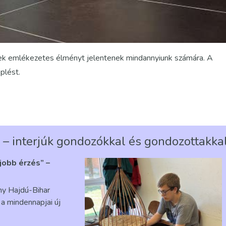
yek emlékezetes élményt jelentenek mindannyiunk számára. A
plést.
 – interjúk gondozókkal és gondozottakka
gjobb érzés” –
ény Hajdú-Bihar
a mindennapjai új