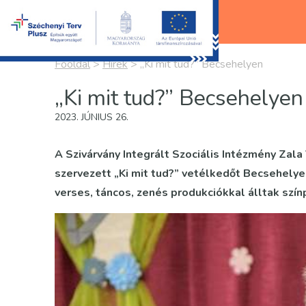
Főoldal
>
Hírek
>
„Ki mit tud?” Becsehelyen
„Ki mit tud?” Becsehelyen
2023. JÚNIUS 26.
A Szivárvány Integrált Szociális Intézmény Zal
szervezett „Ki mit tud?” vetélkedőt Becsehely
verses, táncos, zenés produkciókkal álltak szín