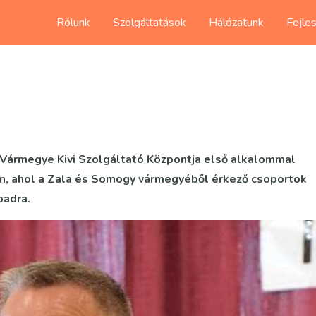
Rólunk
Szolgáltatások
Hálózatunk
Fejle
a Vármegye Kivi Szolgáltató Központja első alkalommal
en, ahol a Zala és Somogy vármegyéből érkező csoportok
padra.