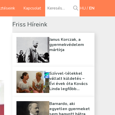
sztéseink
Kapcsolat
HU
EN
Friss Híreink
Janus Korczak, a
gyermekvédelem
mártírja
Szívvel-lélekkel
vállalt küldetés –
Évi évek óta Kovács
Linda legfőbb
támasza
Barnardo, aki
egyetlen gyermeket
sem hagyott hátra