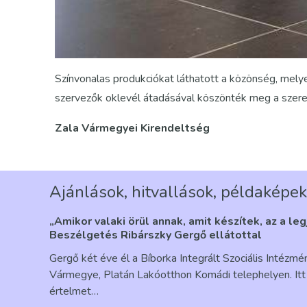
Színvonalas produkciókat láthatott a közönség, mel
szervezők oklevél átadásával köszönték meg a szere
Zala Vármegyei Kirendeltség
Ajánlások, hitvallások, példaképek
„Amikor valaki örül annak, amit készítek, az a le
Beszélgetés Ribárszky Gergő ellátottal
Gergő két éve él a Bíborka Integrált Szociális Intézm
Vármegye, Platán Lakóotthon Komádi telephelyen. Itt 
értelmet…