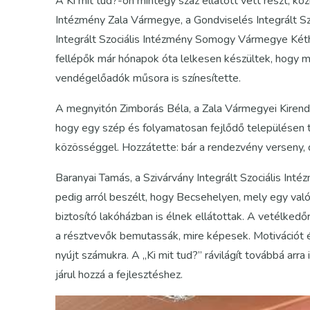
A Ki mit tud?-on mintegy száz ellátott vett részt, közü
Intézmény Zala Vármegye, a Gondviselés Integrált
Integrált Szociális Intézmény Somogy Vármegye Kéthe
fellépők már hónapok óta lelkesen készültek, hogy
vendégelőadók műsora is színesítette.
A megnyitón Zimborás Béla, a Zala Vármegyei Kirende
hogy egy szép és folyamatosan fejlődő településen t
közösséggel. Hozzátette: bár a rendezvény verseny, d
Baranyai Tamás, a Szivárvány Integrált Szociális In
pedig arról beszélt, hogy Becsehelyen, mely egy val
biztosító lakóházban is élnek ellátottak. A vetélkedő
a résztvevők bemutassák, mire képesek. Motivációt é
nyújt számukra. A „Ki mit tud?” rávilágít továbbá arra
járul hozzá a fejlesztéshez.