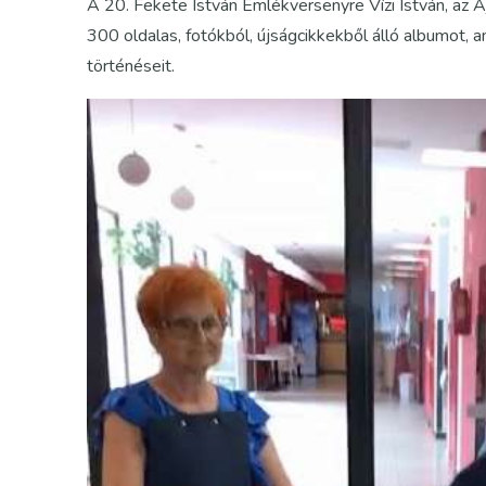
A 20. Fekete István Emlékversenyre Vízi István, az Aj
300 oldalas, fotókból, újságcikkekből álló albumot
történéseit.