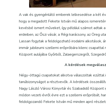
A vak és gyengénlátó emberek lelkesedése a két évtiz
hogy a megadott Fekete István mű alapos ismeretérő
kevésbé ismert műveket, így például számot adtak a T
erdeiben, az Őszi vásár, a Régi karácsony, az Öreg uta
Lassan fogytak a feldolgozható irodalmi alkotások, á
immár jubileumi szellemi erőpróbára kilenc csapattal
Központ aulájába Győrből, Zalaegerszegről, Szegedrő
A kérdések megválasz
Négy-öttagú csapatokat alkotva válaszoltak ezúttal 
tanúbizonyságot a résztvevők. A kérdések összeállítá
Nagy László Városi Könyvtár és Szabadidő Központ 
módon vezeti évről évre ezt a szellemi erőpróbát, ha
feldolgozandó Fekete István mű minden apró részletére