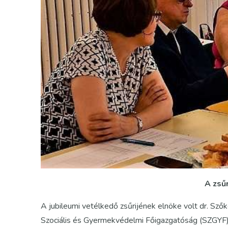
A zsűr
A jubileumi vetélkedő zsűrijének elnöke volt dr. Sző
Szociális és Gyermekvédelmi Főigazgatóság (SZGYF