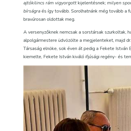
ajtókilincs rám vigyorgott
kijelentésnek;
milyen spor
bírságra
és így tovább. Sorolhatnánk még tovább a fu
bravúrosan oldottak meg.
A versenyzőknek nemcsak a sorstársak szurkoltak, h
alpolgármestere üdvözölte a megjelenteket, majd dr. 
Társaság elnöke, sok éven át pedig a Fekete István
kiemelte, Fekete István kiváló ifjúsági regény- és te