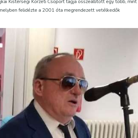
kai Kistérségi Körzeti Csoport tagja összeállított egy több, mint
, amelyben felidézte a 2001 óta megrendezett vetélkedők