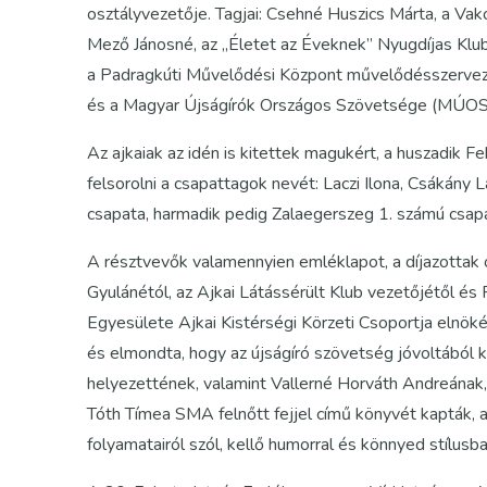
osztályvezetője. Tagjai: Csehné Huszics Márta, a 
Mező Jánosné, az „Életet az Éveknek” Nyugdíjas Klu
a Padragkúti Művelődési Központ művelődésszervezőj
és a Magyar Újságírók Országos Szövetsége (MÚOSZ
Az ajkaiak az idén is kitettek magukért, a huszadik
felsorolni a csapattagok nevét: Laczi Ilona, Csákány 
csapata, harmadik pedig Zalaegerszeg 1. számú csap
A résztvevők valamennyien emléklapot, a díjazottak
Gyulánétól, az Ajkai Látássérült Klub vezetőjétől é
Egyesülete Ajkai Kistérségi Körzeti Csoportja elnök
és elmondta, hogy az újságíró szövetség jóvoltából 
helyezettének, valamint Vallerné Horváth Andreána
Tóth Tímea SMA felnőtt fejjel című könyvét kapták,
folyamatairól szól, kellő humorral és könnyed stílusb