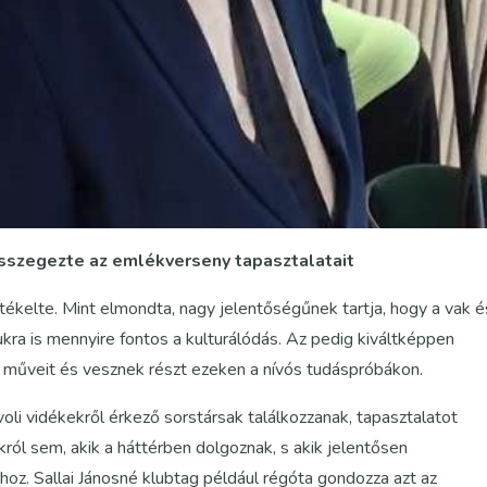
összegezte az emlékverseny tapasztalatait
rtékelte. Mint elmondta, nagy jelentőségűnek tartja, hogy a vak é
ra is mennyire fontos a kulturálódás. Az pedig kiváltképpen
n műveit és vesznek részt ezeken a nívós tudáspróbákon.
voli vidékekről érkező sorstársak találkozzanak, tapasztalatot
ól sem, akik a háttérben dolgoznak, s akik jelentősen
hoz. Sallai Jánosné klubtag például régóta gondozza azt az