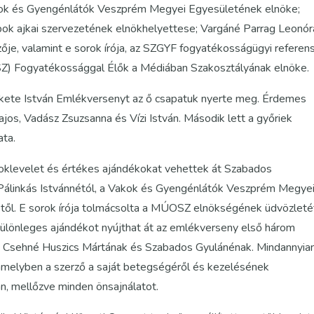
Vakok és Gyengénlátók Veszprém Megyei Egyesületének elnöke;
bok ajkai szervezetének elnökhelyettese; Vargáné Parrag Leonór
e, valamint e sorok írója, az SZGYF fogyatékosságügyi referen
) Fogyatékossággal Élők a Médiában Szakosztályának elnöke.
 Fekete István Emlékversenyt az ő csapatuk nyerte meg. Érdemes
Lajos, Vadász Zsuzsanna és Vízi István. Második lett a győriek
ata.
 oklevelet és értékes ajándékokat vehettek át Szabados
s Pálinkás Istvánnétól, a Vakok és Gyengénlátók Veszprém Megye
étől. E sorok írója tolmácsolta a MÚOSZ elnökségének üdvözleté
különleges ajándékot nyújthat át az emlékverseny első három
k, Csehné Huszics Mártának és Szabados Gyulánénak. Mindannyia
 amelyben a szerző a saját betegségéről és kezelésének
an, mellőzve minden önsajnálatot.