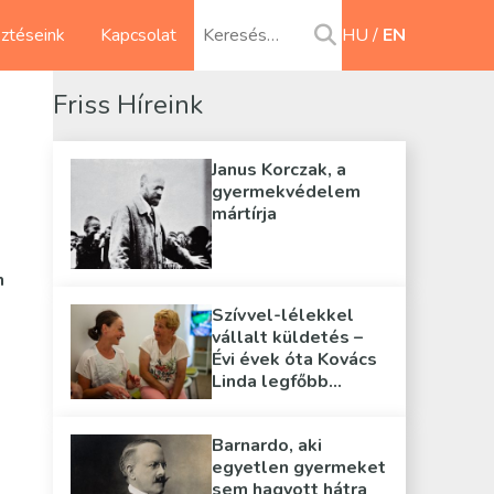
sztéseink
Kapcsolat
HU
EN
Friss Híreink
Janus Korczak, a
gyermekvédelem
mártírja
n
Szívvel-lélekkel
vállalt küldetés –
Évi évek óta Kovács
Linda legfőbb
támasza
Barnardo, aki
egyetlen gyermeket
sem hagyott hátra