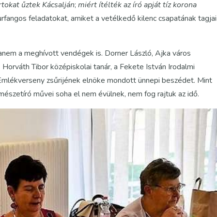
tokat űztek Kácsalján
;
miért ítélték az író apját tíz korona
rfangos feladatokat, amiket a vetélkedő kilenc csapatának tagjai
anem a meghívott vendégek is. Dorner László, Ajka város
Horváth Tibor középiskolai tanár, a Fekete István Irodalmi
 Emlékverseny zsűrijének elnöke mondott ünnepi beszédet. Mint
rmészetíró művei soha el nem évülnek, nem fog rajtuk az idő.