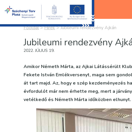
Főoldal
>
Hírek
>
Jubileumi rendezvény Ajkán
Jubileumi rendezvény Ajk
2022. JÚLIUS 19.
Amikor Németh Márta, az Ajkai Látássérült Klu
Fekete István Emlékversenyt, maga sem gondolt
át tart majd. Az, hogy e szép kezdeményezés ha
évfordulót már nem érhette meg, mert a járvány
vetélkedő és Németh Márta időközben elhunyt.