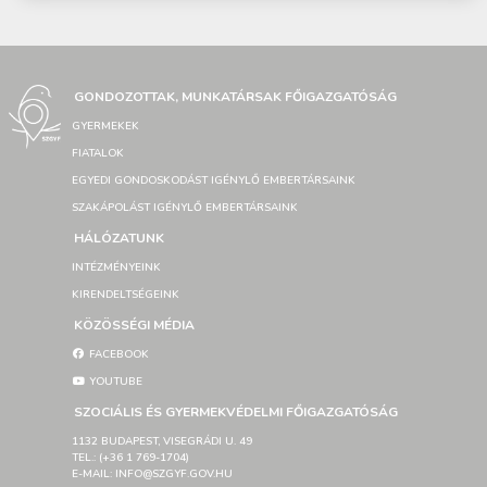
GONDOZOTTAK, MUNKATÁRSAK FŐIGAZGATÓSÁG
GYERMEKEK
FIATALOK
EGYEDI GONDOSKODÁST IGÉNYLŐ EMBERTÁRSAINK
SZAKÁPOLÁST IGÉNYLŐ EMBERTÁRSAINK
HÁLÓZATUNK
INTÉZMÉNYEINK
KIRENDELTSÉGEINK
KÖZÖSSÉGI MÉDIA
FACEBOOK
YOUTUBE
SZOCIÁLIS ÉS GYERMEKVÉDELMI FŐIGAZGATÓSÁG
1132 BUDAPEST, VISEGRÁDI U. 49
TEL.: (+36 1 769-1704)
E-MAIL: INFO@SZGYF.GOV.HU