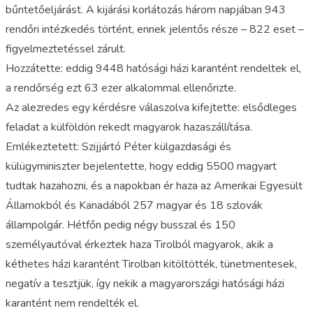
bűntetőeljárást. A kijárási korlátozás három napjában 943
rendőri intézkedés történt, ennek jelentős része – 822 eset –
figyelmeztetéssel zárult.
Hozzátette: eddig 9448 hatósági házi karantént rendeltek el,
a rendőrség ezt 63 ezer alkalommal ellenőrizte.
Az alezredes egy kérdésre válaszolva kifejtette: elsődleges
feladat a külföldön rekedt magyarok hazaszállítása.
Emlékeztetett: Szijjártó Péter külgazdasági és
külügyminiszter bejelentette, hogy eddig 5500 magyart
tudtak hazahozni, és a napokban ér haza az Amerikai Egyesült
Államokból és Kanadából 257 magyar és 18 szlovák
állampolgár. Hétfőn pedig négy busszal és 150
személyautóval érkeztek haza Tirolból magyarok, akik a
kéthetes házi karantént Tirolban kitöltötték, tünetmentesek,
negatív a tesztjük, így nekik a magyarországi hatósági házi
karantént nem rendelték el.