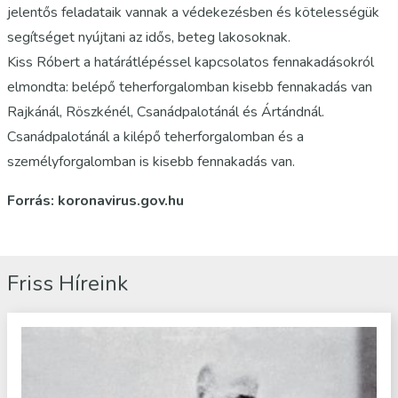
jelentős feladataik vannak a védekezésben és kötelességük
segítséget nyújtani az idős, beteg lakosoknak.
Kiss Róbert a határátlépéssel kapcsolatos fennakadásokról
elmondta: belépő teherforgalomban kisebb fennakadás van
Rajkánál, Röszkénél, Csanádpalotánál és Ártándnál.
Csanádpalotánál a kilépő teherforgalomban és a
személyforgalomban is kisebb fennakadás van.
Forrás: koronavirus.gov.hu
Friss Híreink