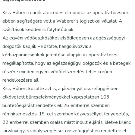
Kiss Róbert rendőr alezredes elmondta, az operatív törzsnek
ebben segítségére volt a Waberer’s logisztikai vállalat. A
szállítások kedden is folytatódnak.
Az egyéni védőeszközöket elsődlegesen az egészségügyi
dolgozók kapják – közölte, hangsúlyozva: a
kórházparancsnokok jelentése alapján az operatív törzs
megállapította, hogy az egészségügyi dolgozók és a betegek
részére minden egyéni védőfelszerelés teljeskörűen
rendelkezésre áll.
Kiss Róbert közölte azt is, a járvánnyal összefüggésben
elkövetett bűncselekményekkel kapcsolatban 103
büntetőeljárást rendeltek el: 26 emberrel szemben
rémhírterjesztés, 19-cel szemben közveszéllyel fenyegetés,
22 emberrel szemben csalás miatt indult eljárás, illetve kilenc
járványügyi szabályszegéssel összefüggésben rendeltek el