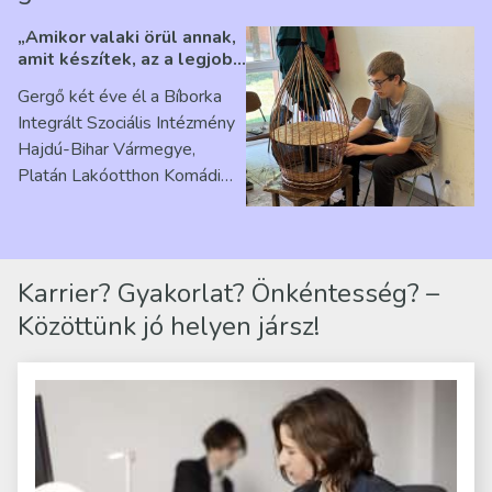
„Amikor valaki örül annak,
amit készítek, az a legjobb
érzés” – Beszélgetés
Gergő két éve él a Bíborka
Ribárszky Gergő ellátottal
Integrált Szociális Intézmény
Hajdú-Bihar Vármegye,
Platán Lakóotthon Komádi
telephelyen. Itt a
mindennapjai új értelmet…
Karrier? Gyakorlat? Önkéntesség? –
Közöttünk jó helyen jársz!