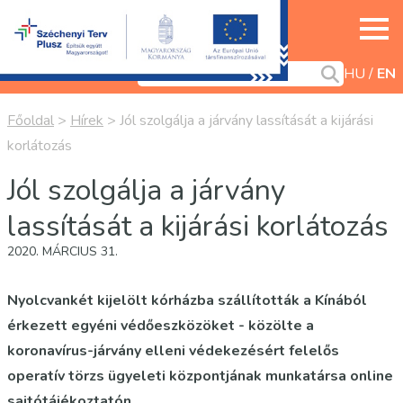
HU
EN
Főoldal
>
Hírek
>
Jól szolgálja a járvány lassítását a kijárási
korlátozás
Jól szolgálja a járvány
lassítását a kijárási korlátozás
2020. MÁRCIUS 31.
Nyolcvankét kijelölt kórházba szállították a Kínából
érkezett egyéni védőeszközöket - közölte a
koronavírus-járvány elleni védekezésért felelős
operatív törzs ügyeleti központjának munkatársa online
sajtótájékoztatón.