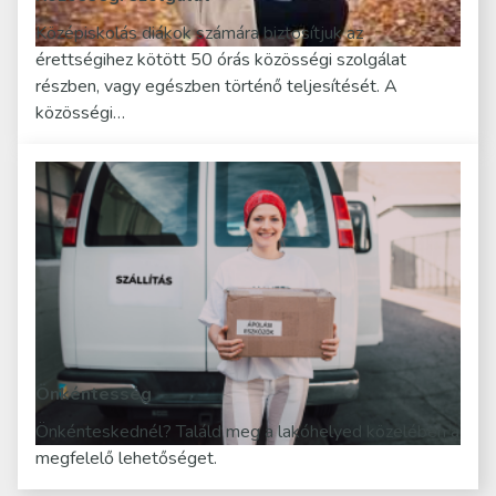
Középiskolás diákok számára biztosítjuk az
érettségihez kötött 50 órás közösségi szolgálat
részben, vagy egészben történő teljesítését. A
közösségi…
Önkéntesség
Önkénteskednél? Találd meg a lakóhelyed közelében a
megfelelő lehetőséget.