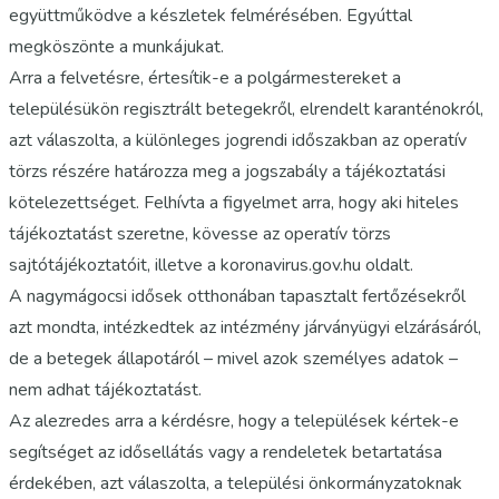
együttműködve a készletek felmérésében. Egyúttal
megköszönte a munkájukat.
Arra a felvetésre, értesítik-e a polgármestereket a
településükön regisztrált betegekről, elrendelt karanténokról,
azt válaszolta, a különleges jogrendi időszakban az operatív
törzs részére határozza meg a jogszabály a tájékoztatási
kötelezettséget. Felhívta a figyelmet arra, hogy aki hiteles
tájékoztatást szeretne, kövesse az operatív törzs
sajtótájékoztatóit, illetve a koronavirus.gov.hu oldalt.
A nagymágocsi idősek otthonában tapasztalt fertőzésekről
azt mondta, intézkedtek az intézmény járványügyi elzárásáról,
de a betegek állapotáról – mivel azok személyes adatok –
nem adhat tájékoztatást.
Az alezredes arra a kérdésre, hogy a települések kértek-e
segítséget az idősellátás vagy a rendeletek betartatása
érdekében, azt válaszolta, a települési önkormányzatoknak