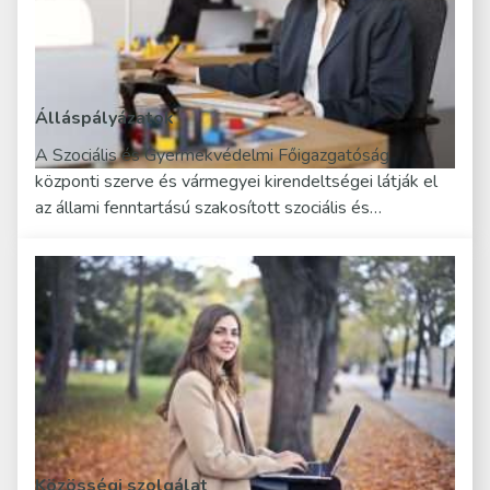
Álláspályázatok
A Szociális és Gyermekvédelmi Főigazgatóság
központi szerve és vármegyei kirendeltségei látják el
az állami fenntartású szakosított szociális és…
Közösségi szolgálat