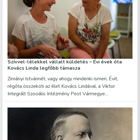
Szívvel-lélekkel vállalt küldetés – Évi évek óta
Kovács Linda legfőbb támasza
Zimányi Istvánnét, vagy ahogy mindenki ismeri, Évit,
régóta összeköti az élet Kovács Lindával, a Viktor
Integrált Szociális Intézmény Pest Vármegye…