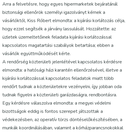
Arra a felvetésre, hogy egyes hipermarketek bejáratánál
biztonsági ellenőrök személyi igazolványt kérnek a
vásárlóktól, Kiss Róbert elmondta: a kijárási korlátozás célja,
hogy ezzel segítsék a járvány lassulását. Hozzátette: az
üzletek üzemeltetőinek feladata kijárási korlátozással
kapcsolatos magatartási szabályok betartása; ebben a
vásárlók együttműködését kérte.
A rendőrség közterületi jelenlétével kapcsolatos kérdésre
elmondta: a hatósági házi karantén ellenőrzésével, illetve a
kijárási korlátozással kapcsolatos feladatok miatt több
rendőrt tudnak a közterületekre vezényelni, így jobban oda
tudnak figyelni a közterületi garázdaságra, rendbontásra.
Egy kérdésre válaszolva elmondta: a megyei védelmi
bizottságok eddig is fontos szerepet játszottak a
védekezésben, az operatív törzs döntéselőkészítésében, a
munkák koordinálásában, valamint a kórházparancsnokokkal