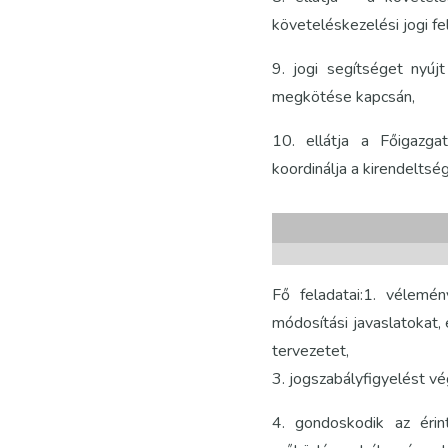
követeléskezelési jogi fel
9. jogi segítséget nyúj
megkötése kapcsán,
10. ellátja a Főigazgat
koordinálja a kirendelts
Fő feladatai:1. vélemén
módosítási javaslatokat,
tervezetet,
3. jogszabályfigyelést vé
4. gondoskodik az éri