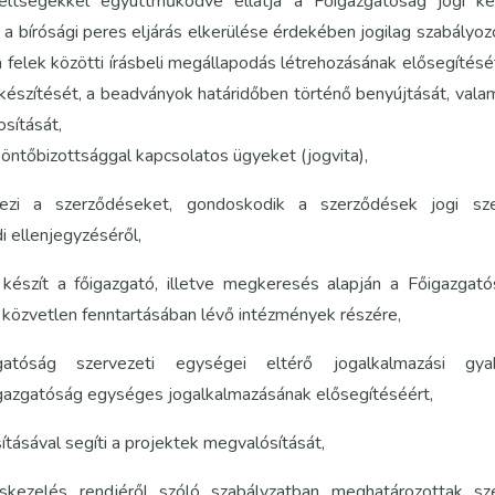
ndeltségekkel együttműködve ellátja a Főigazgatóság jogi ké
a bírósági peres eljárás elkerülése érdekében jogilag szabályoz
a felek közötti írásbeli megállapodás létrehozásának elősegítését i
észítését, a beadványok határidőben történő benyújtását, valam
sítását,
 Döntőbizottsággal kapcsolatos ügyeket (jogvita),
yezi a szerződéseket, gondoskodik a szerződések jogi sze
i ellenjegyzéséről,
t készít a főigazgató, illetve megkeresés alapján a Főigazgat
v közvetlen fenntartásában lévő intézmények részére,
atóság szervezeti egységei eltérő jogalkalmazási gyak
igazgatóság egységes jogalkalmazásának elősegítéséért,
sításával segíti a projektek megvalósítását,
éskezelés rendjéről szóló szabályzatban meghatározottak sz