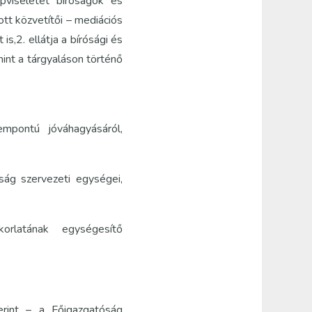
pviseletét bíróságok és
ott közvetítői – mediációs
s,2. ellátja a bírósági és
int a tárgyaláson történő
mpontú jóváhagyásáról,
óság szervezeti egységei,
orlatának egységesítő
erint – a Főigazgatóság