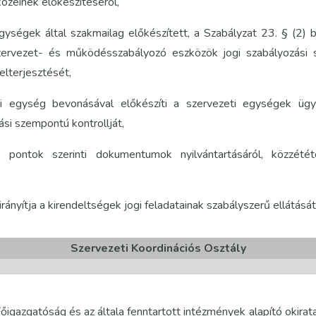
zeinek előkészítéséről,
egységek által szakmailag előkészített, a Szabályzat 23. § (2)
ervezet- és működésszabályozó eszközök jogi szabályozási s
elterjesztését,
ti egység bevonásával előkészíti a szervezeti egységek ügyr
si szempontú kontrollját,
pontok szerinti dokumentumok nyilvántartásáról, közzétét
irányítja a kirendeltségek jogi feladatainak szabályszerű ellátását
Szervezeti Koordinációs Osztály
 Főigazgatóság és az általa fenntartott intézmények alapító okir