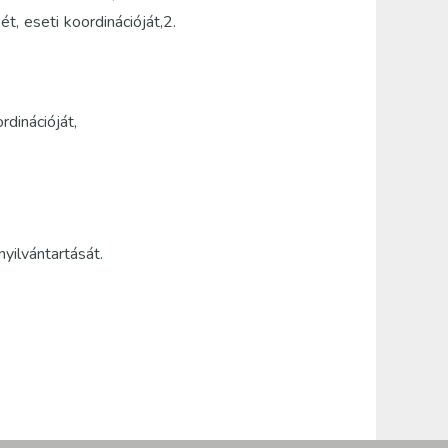
t, eseti koordinációját,2.
rdinációját,
yilvántartását.