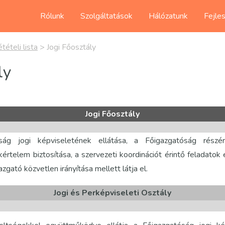
Rólunk
Szolgáltatások
Hálózatunk
Fejle
tételi lista
>
Jogi Főosztály
ly
Jogi Főosztály
ág jogi képviseletének ellátása, a Főigazgatóság részére
értelem biztosítása, a szervezeti koordinációt érintő feladatok 
azgató közvetlen irányítása mellett látja el.
Jogi és Perképviseleti Osztály