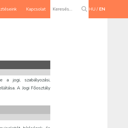
sztéseink
Kapcsolat
HU
EN
 a jogi, szabályozási,
ellátása. A Jogi Főosztály