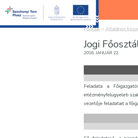
Főoldal
>
Általános közzé
Jogi Főosztá
2016. JANUÁR 22.
Feladata a Főigazgatós
intézményfelügyeleti szak
vezetője feladatait a főig