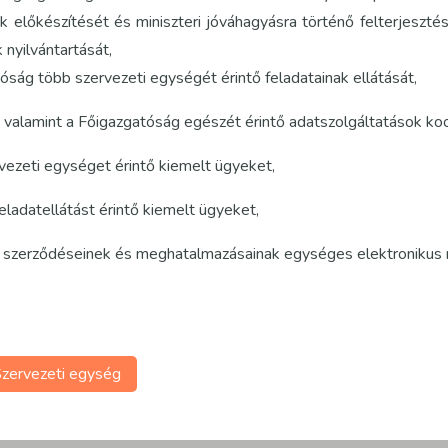
 előkészítését és miniszteri jóváhagyásra történő felterjesztésé
k nyilvántartását,
tóság több szervezeti egységét érintő feladatainak ellátását,
ly, valamint a Főigazgatóság egészét érintő adatszolgáltatások koo
rvezeti egységet érintő kiemelt ügyeket,
feladatellátást érintő kiemelt ügyeket,
g szerződéseinek és meghatalmazásainak egységes elektronikus n
zervezeti egység