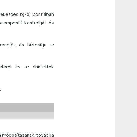
 bekezdés b)-d) pontjában
zempontú kontrollját és
endjét, és biztosítja az
eléről és az érintettek
.
ata módosításának, továbbá