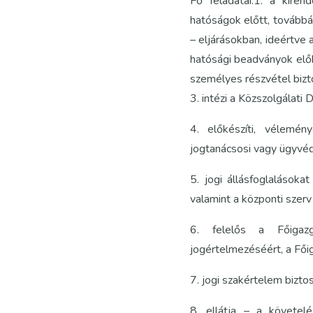
Fő feladatai:1. a kire
hatóságok előtt, továbbá 
– eljárásokban, ideértve 
hatósági beadványok elők
személyes részvétel bizto
3. intézi a Közszolgálati
4. előkészíti, vélemén
jogtanácsosi vagy ügyvéd
5. jogi állásfoglalásoka
valamint a központi szer
6. felelős a Főigazg
jogértelmezéséért, a Fő
7. jogi szakértelem bizto
8. ellátja – a követel