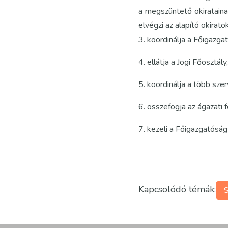
a megszüntető okiratainak
elvégzi az alapító okirato
3. koordinálja a Főigazga
4. ellátja a Jogi Főosztá
5. koordinálja a több sze
6. összefogja az ágazati 
7. kezeli a Főigazgatósá
Kapcsolódó témák:
S