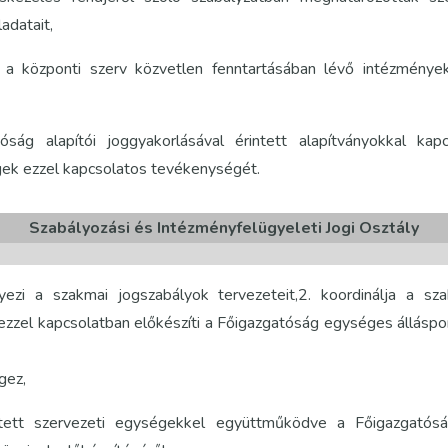
adatait,
t a központi szerv közvetlen fenntartásában lévő intézmény
óság alapítói joggyakorlásával érintett alapítványokkal kap
égek ezzel kapcsolatos tevékenységét.
Szabályozási és Intézményfelügyeleti Jogi Osztály
yezi a szakmai jogszabályok tervezeteit,2. koordinálja a sz
 ezzel kapcsolatban előkészíti a Főigazgatóság egységes álláspon
gez,
ntett szervezeti egységekkel együttműködve a Főigazgatós