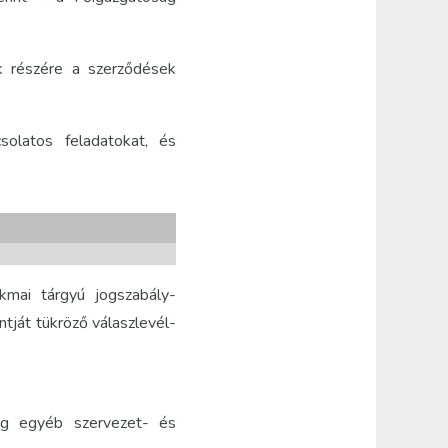
ek részére a szerződések
csolatos feladatokat, és
akmai tárgyú jogszabály-
tját tükröző válaszlevél-
ág egyéb szervezet- és