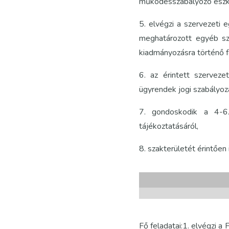
működésszabályozó eszkö
5. elvégzi a szervezeti 
meghatározott egyéb sz
kiadmányozásra történő f
6. az érintett szerveze
ügyrendek jogi szabályozá
7. gondoskodik a 4-6. 
tájékoztatásáról,
8. szakterületét érintően 
Fő feladatai:1. elvégzi a