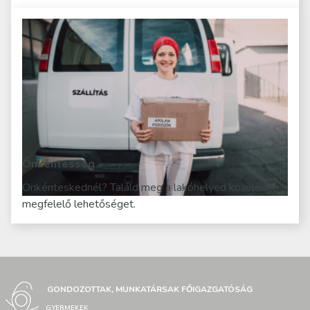
Önkéntesség
Önkénteskednél? Találd meg a lakóhelyed közelében a
megfelelő lehetőséget.
GONDOZOTTAK, MUNKATÁRSAK FŐIGAZGATÓSÁG
GYERMEKEK