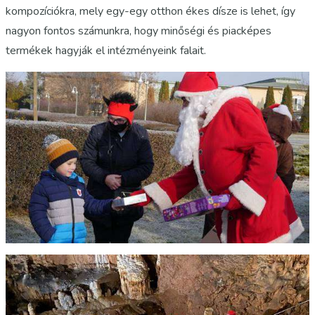
kompozíciókra, mely egy-egy otthon ékes dísze is lehet, így
nagyon fontos számunkra, hogy minőségi és piacképes
termékek hagyják el intézményeink falait.