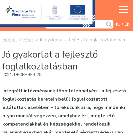
HU
EN
Főoldal
>
Hírek
>
Jó gyakorlat a fejlesztő foglalkoztatásban
Jó gyakorlat a fejlesztő
foglalkoztatásban
2021. DECEMBER 20.
Integrált intézményünk több telephelyén – a fejlesztő
foglalkoztatás keretein belül foglalkoztatott
ellátottak esetében – törekszünk arra, hogy mindenki
olyan munkát végezzen, amelyhez ért, megfelelő
kompetenciákkal és készségekkel rendelkezik,
valamint ezekhez akár megfelelő végzettsége is van.