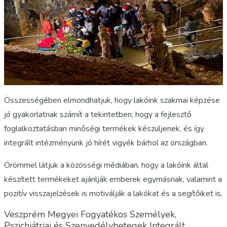
Összességében elmondhatjuk, hogy lakóink szakmai képzése
jó gyakorlatnak számít a tekintetben, hogy a fejlesztő
foglalkoztatásban minőségi termékek készüljenek, és így
integrált intézményünk jó hírét vigyék bárhol az országban.
Örömmel látjuk a közösségi médiában, hogy a lakóink által
készített termékeket ajánlják emberek egymásnak, valamint a
pozitív visszajelzések is motiválják a lakókat és a segítőiket is.
Veszprém Megyei Fogyatékos Személyek,
Pszichiátriai és Szenvedélybetegek Integrált