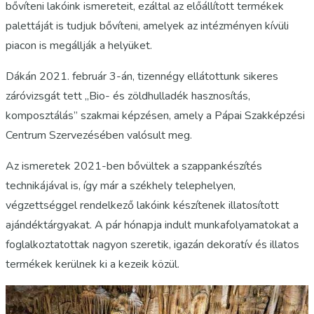
bővíteni lakóink ismereteit, ezáltal az előállított termékek
palettáját is tudjuk bővíteni, amelyek az intézményen kívüli
piacon is megállják a helyüket.
Dákán 2021. február 3-án, tizennégy ellátottunk sikeres
záróvizsgát tett „Bio- és zöldhulladék hasznosítás,
komposztálás” szakmai képzésen, amely a Pápai Szakképzési
Centrum Szervezésében valósult meg.
Az ismeretek 2021-ben bővültek a szappankészítés
technikájával is, így már a székhely telephelyen,
végzettséggel rendelkező lakóink készítenek illatosított
ajándéktárgyakat. A pár hónapja indult munkafolyamatokat a
foglalkoztatottak nagyon szeretik, igazán dekoratív és illatos
termékek kerülnek ki a kezeik közül.