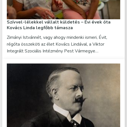
Szívvel-lélekkel vállalt küldetés – Évi évek óta
Kovács Linda legfőbb támasza
Zimányi Istvánnét, vagy ahogy mindenki ismeri, Évit,
régóta összeköti az élet Kovács Lindával, a Viktor
Integrált Szociális Intézmény Pest Vármegye…