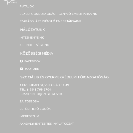
FIATALOK
EGYEDI GONDOSKODÁST IGÉNYLŐ EMBERTÁRSAINK
SZAKÁPOLÁST IGÉNYLŐ EMBERTÁRSAINK
HÁLÓZATUNK
INTÉZMÉNYEINK
KIRENDELTSÉGEINK
KÖZÖSSÉGI MÉDIA
FACEBOOK
YOUTUBE
SZOCIÁLIS ÉS GYERMEKVÉDELMI FŐIGAZGATÓSÁG
1132 BUDAPEST, VISEGRÁDI U. 49
TEL.: (+36 1 769-1704)
E-MAIL: INFO@SZGYF.GOV.HU
SAJTÓSZOBA
LETÖLTHETŐ LOGÓK
IMPRESSZUM
AKADÁLYMENTESÍTÉSI NYILATKOZAT