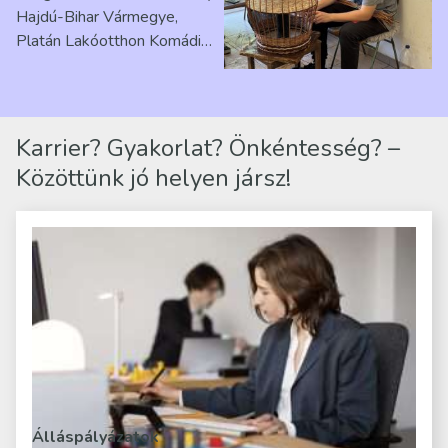
Hajdú-Bihar Vármegye,
Platán Lakóotthon Komádi
telephelyen. Itt a
mindennapjai új értelmet…
Karrier? Gyakorlat? Önkéntesség? –
Közöttünk jó helyen jársz!
Álláspályázatok