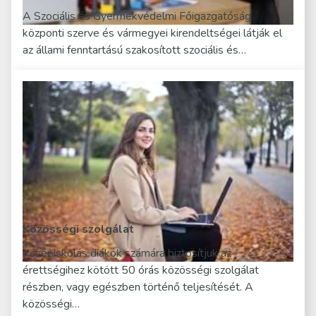
A Szociális és Gyermekvédelmi Főigazgatóság
központi szerve és vármegyei kirendeltségei látják el
az állami fenntartású szakosított szociális és…
Közösségi szolgálat
Középiskolás diákok számára biztosítjuk az
érettségihez kötött 50 órás közösségi szolgálat
részben, vagy egészben történő teljesítését. A
közösségi…