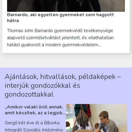
Barnardo, aki egyetlen gyermeket sem hagyott
hátra
Thomas John Barnardo gyermekvédő tevékenysége
alapvető szemléletváltást jelentett, és vitathatatlan
hatást gyakorolt a modern gyermekvédelem…
Ajánlások, hitvallások, példaképek –
interjúk gondozókkal és
gondozottakkal
„Amikor valaki örül annak,
amit készítek, az a legjobb
érzés” – Beszélgetés
Gergő két éve él a Bíborka
Ribárszky Gergő ellátottal
Integrált Szociális Intézmény