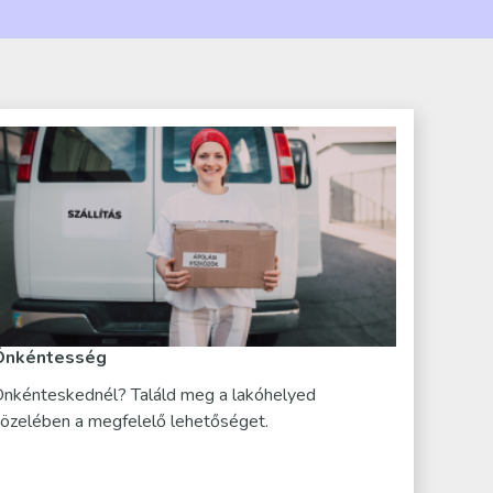
Önkéntesség
nkénteskednél? Találd meg a lakóhelyed
özelében a megfelelő lehetőséget.