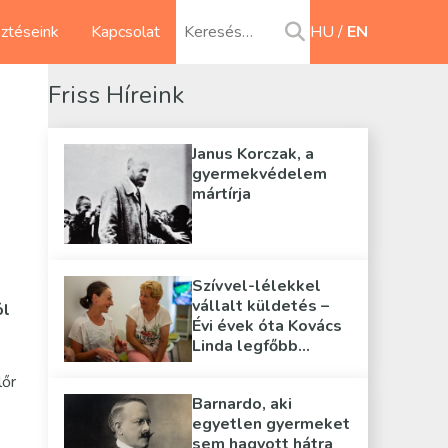
sztéseink
Kapcsolat
HU
EN
Friss Híreink
Janus Korczak, a
gyermekvédelem
mártírja
Szívvel-lélekkel
vállalt küldetés –
ól
Évi évek óta Kovács
Linda legfőbb
támasza
lőr
Barnardo, aki
egyetlen gyermeket
sem hagyott hátra