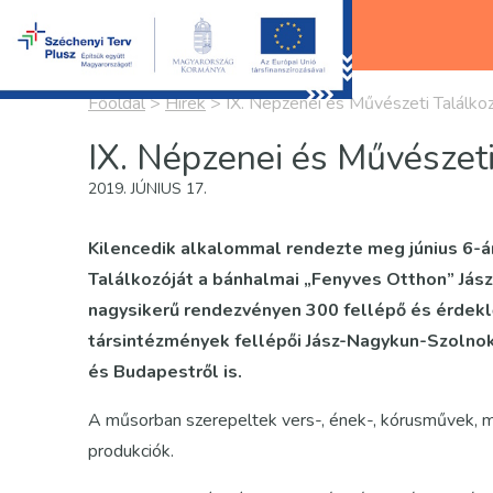
Főoldal
>
Hírek
>
IX. Népzenei és Művészeti Találk
IX. Népzenei és Művészet
2019. JÚNIUS 17.
Kilencedik alkalommal rendezte meg június 6-
Találkozóját a bánhalmai „Fenyves Otthon” Já
nagysikerű rendezvényen 300 fellépő és érdeklő
társintézmények fellépői Jász-Nagykun-Szolnok
és Budapestről is.
A műsorban szerepeltek vers-, ének-, kórusművek, ma
produkciók.