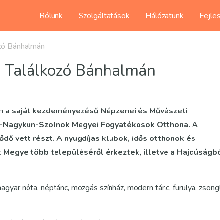
Rólunk
Szolgáltatások
Hálózatunk
Fejle
ozó Bánhalmán
i Találkozó Bánhalmán
án a saját kezdeményezésű Népzenei és Művészeti
sz-Nagykun-Szolnok Megyei Fogyatékosok Otthona. A
dő vett részt. A nyugdíjas klubok, idős otthonok és
 Megye több településéről érkeztek, illetve a Hajdúságb
gyar nóta, néptánc, mozgás színház, modern tánc, furulya, zsong