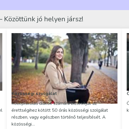
 Közöttünk jó helyen jársz!
Közösségi szolgálat
Középiskolás diákok számára biztosítjuk az
Ö
el
érettségihez kötött 50 órás közösségi szolgálat
k
részben, vagy egészben történő teljesítését. A
közösségi…