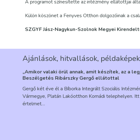
A programot színesítette az intézmény ellátottjai álta
Külön köszönet a Fenyves Otthon dolgozóinak a csalá
SZGYF Jász-Nagykun-Szolnok Megyei Kirendel
Ajánlások, hitvallások, példaképek
„Amikor valaki örül annak, amit készítek, az a le
Beszélgetés Ribárszky Gergő ellátottal
Gergő két éve él a Bíborka Integrált Szociális Intézm
Vármegye, Platán Lakóotthon Komádi telephelyen. Itt 
értelmet…