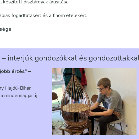
l készített dísztárgyak árusítása.
dias fogadtatásért és a finom ételekért.
tsége
 – interjúk gondozókkal és gondozottakka
gjobb érzés” –
ény Hajdú-Bihar
a mindennapjai új