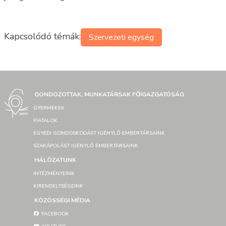
Kapcsolódó témák:
Szervezeti egység
GONDOZOTTAK, MUNKATÁRSAK FŐIGAZGATÓSÁG
GYERMEKEK
FIATALOK
EGYEDI GONDOSKODÁST IGÉNYLŐ EMBERTÁRSAINK
SZAKÁPOLÁST IGÉNYLŐ EMBERTÁRSAINK
HÁLÓZATUNK
INTÉZMÉNYEINK
KIRENDELTSÉGEINK
KÖZÖSSÉGI MÉDIA
FACEBOOK