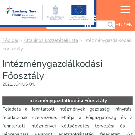
HU
EN
Főoldal
>
Általános közzétételi lista
>
Intézménygazdálkodási
Főosztály
Intézménygazdálkodási
Főosztály
2021. JÚNIUS 04.
Intézménygazdálkodási Főosztály
Feladata a fenntartott intézmények gazdasági irányítási
feladatainak szervezése. Ellátja a Főigazgatóság és a
fenntartott intézményei költségvetés tervezési és -
végrehajtási, valamint adatszolgáltatási feladatait. Az