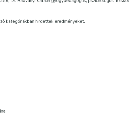
ratőr, Dr. Radványi Katalin gyógypedagógus, pszichológus, főiskol
öző kategóriákban hirdettek eredményeket.
ina