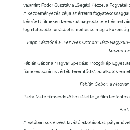
valamint Fodor Gusztáv a „Segítő Kézzel a Fogyatéko
A kezdeményezés célja az értelmi fogyatékossággal él
készített filmeken keresztül nagyobb teret és nyilván
leghitelesebb forrásból ismerhesse meg a közönség a
Papp Lászlóné a „Fenyves Otthon” Jász-Nagykun
köszönti 
Fábián Gábor a Magyar Speciális Mozgókép Egyesület
filmezés során is „érték teremtődik”, az alkotók ennek
Fábián Gábor, a Magyar
Barta Máté filmrendező hozzátette „a film legfontosa
Bart
A valóban sok érzést kiváltó alkotásokat, pályaművek