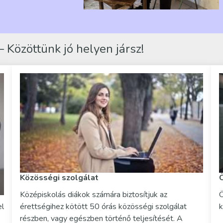
 Közöttünk jó helyen jársz!
Közösségi szolgálat
Középiskolás diákok számára biztosítjuk az
Ö
el
érettségihez kötött 50 órás közösségi szolgálat
k
részben, vagy egészben történő teljesítését. A