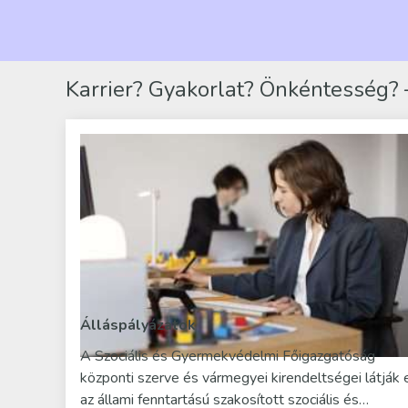
Karrier? Gyakorlat? Önkéntesség? –
Álláspályázatok
A Szociális és Gyermekvédelmi Főigazgatóság
központi szerve és vármegyei kirendeltségei látják 
az állami fenntartású szakosított szociális és…