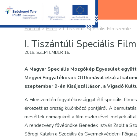
Főoldal
>
Hírek
>
I. Tiszántúli Speciális Filmszemle
I. Tiszántúli Speciális Fi
2019. SZEPTEMBER 16.
A Magyar Speciális Mozgókép Egyesület együt
Megyei Fogyatékosok Otthonával első alkalomm
szeptember 9-én Kisújszálláson, a Vigadó Kultu
A Filmszemlén fogyatékossággal élő speciális filmes
érkezett az ország különböző pontjáról. A bemutatá
meséltek önmagukról a film eszközével, melyek által 
A rendezvény fővédnöke Benedek István Zsolt a Szo
Sőregi Katalin a Szociális és Gyermekvédelmi Főiga