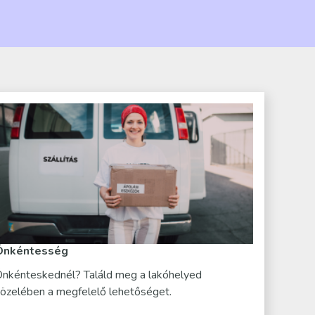
Önkéntesség
nkénteskednél? Találd meg a lakóhelyed
özelében a megfelelő lehetőséget.