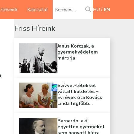
sztéseink
Kapcsolat
HU
EN
Friss Híreink
Janus Korczak, a
gyermekvédelem
mártírja
.
Szívvel-lélekkel
vállalt küldetés –
Évi évek óta Kovács
Linda legfőbb
támasza
Barnardo, aki
egyetlen gyermeket
sem hagyott hátra