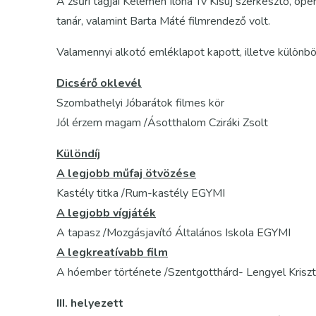
A zsűri tagjai Kelemen Ilona Tv Kisúj szerkesztő, ope
tanár, valamint Barta Máté filmrendező volt.
Valamennyi alkotó emléklapot kapott, illetve különb
Dicsérő oklevél
Szombathelyi Jóbarátok filmes kör
Jól érzem magam /Ásotthalom Cziráki Zsolt
Különdíj
A legjobb műfaj ötvözése
Kastély titka /Rum-kastély EGYMI
A legjobb vígjáték
A tapasz /Mozgásjavító Általános Iskola EGYMI
A legkreatívabb film
A hóember története /Szentgotthárd- Lengyel Kriszt
III. helyezett