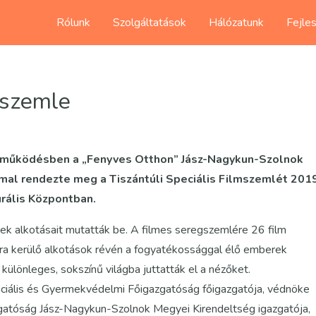
Rólunk
Szolgáltatások
Hálózatunk
Fejle
lmszemle
tműködésben a „Fenyves Otthon” Jász-Nagykun-Szolnok
al rendezte meg a Tiszántúli Speciális Filmszemlét 2019
rális Központban.
ek alkotásait mutatták be. A filmes seregszemlére 26 film
sra kerülő alkotások révén a fogyatékossággal élő emberek
különleges, sokszínű világba juttatták el a nézőket.
ciális és Gyermekvédelmi Főigazgatóság főigazgatója, védnöke
zgatóság Jász-Nagykun-Szolnok Megyei Kirendeltség igazgatója,