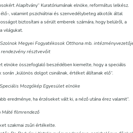
sokért Alapítvány” Kuratóriumának elnöke, református lelkész.
ő-, valamint pszichiátriai és szenvedélybeteg alkotók által
osságot biztosítani a sérült emberek számára, hogy belülről, a
 világukat.
-Szolnok Megyei Fogyatékosok Otthona mb. intézményvezetőj
a rendezvény résztvevőit
 elnöke összefoglaló beszédében kiemelte, hogy a speciális
 során „különös dolgot csinálnak, értéket állítanak elő”.
 Speciális Mozgókép Egyesület elnöke
bb eredménye, ha érzéseket vált ki, a néző utána érez valamit”.
a Máté filmrendező
et szakmai zsűri értékelte.