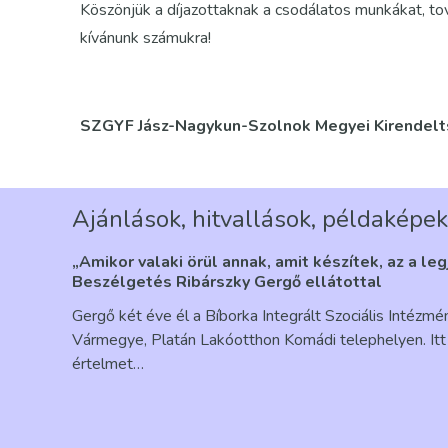
Köszönjük a díjazottaknak a csodálatos munkákat, t
kívánunk számukra!
SZGYF Jász-Nagykun-Szolnok Megyei Kirendel
Ajánlások, hitvallások, példaképek
„Amikor valaki örül annak, amit készítek, az a le
Beszélgetés Ribárszky Gergő ellátottal
Gergő két éve él a Bíborka Integrált Szociális Intézm
Vármegye, Platán Lakóotthon Komádi telephelyen. Itt 
értelmet…