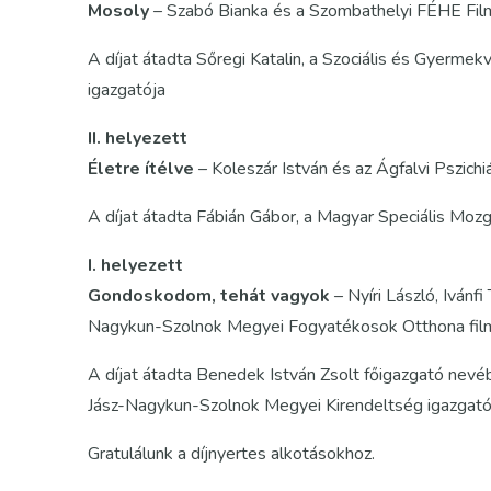
Mosoly
– Szabó Bianka és a Szombathelyi FÉHE Filme
A díjat átadta Sőregi Katalin, a Szociális és Gyer
igazgatója
II. helyezett
Életre ítélve
– Koleszár István és az Ágfalvi Pszich
A díjat átadta Fábián Gábor, a Magyar Speciális Mo
I. helyezett
Gondoskodom, tehát vagyok
– Nyíri László, Ivánf
Nagykun-Szolnok Megyei Fogyatékosok Otthona film
A díjat átadta Benedek István Zsolt főigazgató nevé
Jász-Nagykun-Szolnok Megyei Kirendeltség igazgató
Gratulálunk a díjnyertes alkotásokhoz.