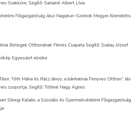
s Szakköre, Segítő: Sarlainé Albert Lívia
mekvédelmi Főigazgatóság Jász-Nagykun-Szolnok Megyei Kirendelt
iátriai Betegek Otthonának Filmes Csapata Segítő: Szalay József
zgókép Egyesület elnöke
i Tibor, Tóth Mária és Rácz János, a bánhalmai Fenyves Otthon” Jás
es csoportja, Segítő: Tóthné Nagy Ágnes
ben Sőregi Katalin, a Szociális és Gyermekvédelmi Főigazgatóság
ja