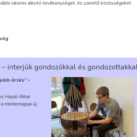
ovábbi sikeres alkotó tevékenységet, és szerető közösségeket
tség
 – interjúk gondozókkal és gondozottakka
gjobb érzés” –
ény Hajdú-Bihar
a mindennapjai új