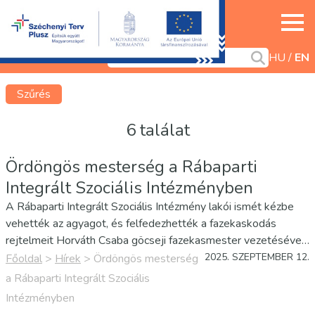
HU
EN
Szűrés
6 találat
Ördöngös mesterség a Rábaparti
Integrált Szociális Intézményben
A Rábaparti Integrált Szociális Intézmény lakói ismét kézbe
vehették az agyagot, és felfedezhették a fazekaskodás
rejtelmeit Horváth Csaba göcseji fazekasmester vezetésével.
A foglalkozás során a résztvevők megtapasztalhatták, hogyan
2025. SZEPTEMBER 12.
Főoldal
>
Hírek
>
Ördöngös mesterség
lesz a ragadós, nyúlós anyagból korongozás után gyönyörű tál,
a Rábaparti Integrált Szociális
…
Intézményben