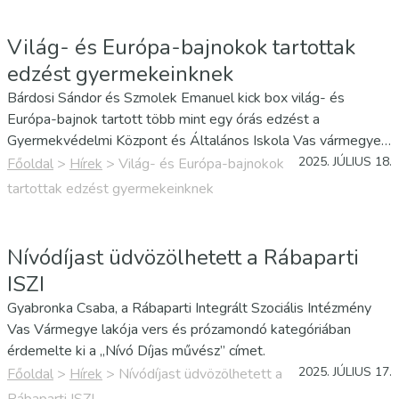
Világ- és Európa-bajnokok tartottak
edzést gyermekeinknek
Bárdosi Sándor és Szmolek Emanuel kick box világ- és
Európa-bajnok tartott több mint egy órás edzést a
Gyermekvédelmi Központ és Általános Iskola Vas vármegye
gyermekeinek. A Controll Kick-Box Sportegyesület vendégei
2025. JÚLIUS 18.
Főoldal
>
Hírek
>
Világ- és Európa-bajnokok
voltunk.
tartottak edzést gyermekeinknek
Nívódíjast üdvözölhetett a Rábaparti
ISZI
Gyabronka Csaba, a Rábaparti Integrált Szociális Intézmény
Vas Vármegye lakója vers és prózamondó kategóriában
érdemelte ki a „Nívó Díjas művész” címet.
2025. JÚLIUS 17.
Főoldal
>
Hírek
>
Nívódíjast üdvözölhetett a