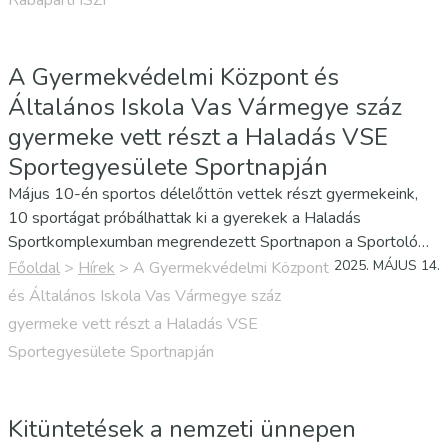
Rábaparti ISZI
A Gyermekvédelmi Központ és
Általános Iskola Vas Vármegye száz
gyermeke vett részt a Haladás VSE
Sportegyesülete Sportnapján
Május 10-én sportos délelőttön vettek részt gyermekeink,
10 sportágat próbálhattak ki a gyerekek a Haladás
Sportkomplexumban megrendezett Sportnapon a Sportoló
Nemzet Program alkalmából.
2025. MÁJUS 14.
Főoldal
>
Hírek
>
A Gyermekvédelmi Központ
és Általános Iskola Vas Vármegye száz
gyermeke vett részt a Haladás VSE
Sportegyesülete Sportnapján
Kitüntetések a nemzeti ünnepen