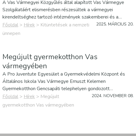
A Vas Vármegyei Közgyűlés által alapított Vas Vármegye
Szolgálatáért elismerésben részesültek a vármegyei
kirendeltséghez tartozó intézmények szakemberei és a
kirendeltség munkatársa.
2025. MÁRCIUS 20.
Főoldal
>
Hírek
>
Kitüntetések a nemzeti
ünnepen
Megújult gyermekotthon Vas
vármegyében
A Pro Juventute Egyesület a Gyermekvédelmi Központ és
Általános Iskola Vas Vármegye Ernuszt Kelemen
Gyermekotthon Gencsapáti telephelyen gondozott
gyermekek élet- és lakhatási körülményeinek javítását tűzte
2024. NOVEMBER 08.
Főoldal
>
Hírek
>
Megújult
ki célul 2024-ben, melyet a Pro Filii Alapítvány 10 millió
gyermekotthon Vas vármegyében
forintos, nyertes pályázati…