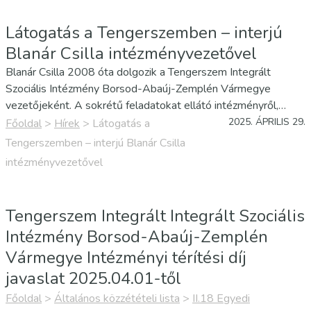
Látogatás a Tengerszemben – interjú
Blanár Csilla intézményvezetővel
Blanár Csilla 2008 óta dolgozik a Tengerszem Integrált
Szociális Intézmény Borsod-Abaúj-Zemplén Vármegye
vezetőjeként. A sokrétű feladatokat ellátó intézményről,
illetve az intézmény legfiatalabb tagjaként megnyitott zsujtai
2025. ÁPRILIS 29.
Főoldal
>
Hírek
>
Látogatás a
idősek otthonáról kérdeztük.
Tengerszemben – interjú Blanár Csilla
intézményvezetővel
Tengerszem Integrált Integrált Szociális
Intézmény Borsod-Abaúj-Zemplén
Vármegye Intézményi térítési díj
javaslat 2025.04.01-től
Főoldal
>
Általános közzétételi lista
>
II.18 Egyedi