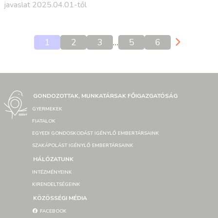
javaslat 2025.04.01-től
1
2
3
…
5
6
GONDOZOTTAK, MUNKATÁRSAK FŐIGAZGATÓSÁG
GYERMEKEK
FIATALOK
EGYEDI GONDOSKODÁST IGÉNYLŐ EMBERTÁRSAINK
SZAKÁPOLÁST IGÉNYLŐ EMBERTÁRSAINK
HÁLÓZATUNK
INTÉZMÉNYEINK
KIRENDELTSÉGEINK
KÖZÖSSÉGI MÉDIA
FACEBOOK