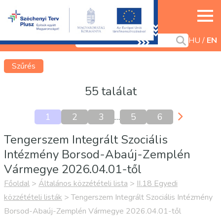
HU
EN
Szűrés
55 találat
1
2
3
…
5
6
Tengerszem Integrált Szociális
Intézmény Borsod-Abaúj-Zemplén
Vármegye 2026.04.01-től
Főoldal
>
Általános közzétételi lista
>
II.18 Egyedi
közzétételi listák
>
Tengerszem Integrált Szociális Intézmény
Borsod-Abaúj-Zemplén Vármegye 2026.04.01-től