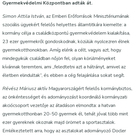
Gyermekvédelmi Központban adták át.
Simon Attila István
, az Emberi Erőforrások Minisztériumának
szociális ügyekért felelős helyettes államtitkára kiemelte: a
kormány célja a családközpontú gyermekvédelem kialakítása,
23 ezer gyermekről gondoskodnak, közülük nyolcezren élnek
gyermekotthonokban. Amíg elérik a célt, vagyis azt, hogy
mindegyikük családban nőjön fel, olyan körülményeket
kívánnak teremteni, ami „feledtetni azt a hátrányt, amivel az
életben elindultak”, és ebben a cég felajánlása sokat segít.
Révész Máriusz
aktív Magyarországért felelős kormánybiztos,
az önkéntességet és adományozást koordináló kormányzati
akciócsoport vezetője az átadáson elmondta: a hatvan
gyermekotthonban 20-50 gyermek él, tehát jóval több mint
ezer gyereknek okoznak majd örömet a sportasztalok.
Emlékeztetett arra, hogy az asztalokat adományozó Docler