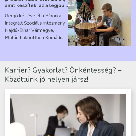
amit készítek, az a legjobb
érzés” – Beszélgetés
Gergő két éve él a Bíborka
Ribárszky Gergő ellátottal
Integrált Szociális Intézmény
Hajdú-Bihar Vármegye,
Platán Lakóotthon Komádi
telephelyen. Itt a
mindennapjai új értelmet…
Karrier? Gyakorlat? Önkéntesség? –
Közöttünk jó helyen jársz!