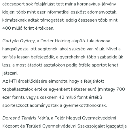
cégcsoport sok felajánlást tett már a koronavírus-járvány
idején: több mint ezer informatikai eszközt adományoztak,
kórházaknak adtak támogatást, eddig összesen több mint
400 millió forint értékben.
Gattyán György
, a Docler Holding alapító-tulajdonosa
hangsúlyozta, ott segítenek, ahol szükség van rájuk. Mivel a
tanítás lassan befejeződik, a gyerekeknek több szabadidejük
lesz, a most átadott asztalokon pedig ötféle sportot lehet
játszani.
Az MTI érdeklődésére elmondta, hogy a felajánlott
teqballasztalok értéke egyenként kétezer euró (mintegy 700
ezer forint), vagyis csaknem 42 millió forint értékű
sporteszközt adományoztak a gyermekotthonoknak.
Deresné Tanárki Mária
, a Fejér Megyei Gyermekvédelmi
Központ és Területi Gyermekvédelmi Szakszolgálat igazgatója