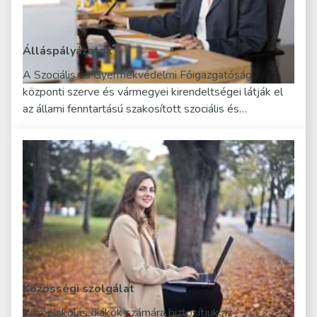
Álláspályázatok
A Szociális és Gyermekvédelmi Főigazgatóság
központi szerve és vármegyei kirendeltségei látják el
az állami fenntartású szakosított szociális és…
Közösségi szolgálat
Középiskolás diákok számára biztosítjuk az