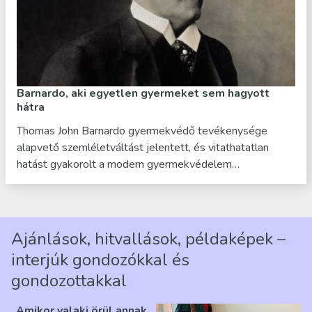
Barnardo, aki egyetlen gyermeket sem hagyott
hátra
Thomas John Barnardo gyermekvédő tevékenysége
alapvető szemléletváltást jelentett, és vitathatatlan
hatást gyakorolt a modern gyermekvédelem…
Ajánlások, hitvallások, példaképek –
interjúk gondozókkal és
gondozottakkal
„Amikor valaki örül annak,