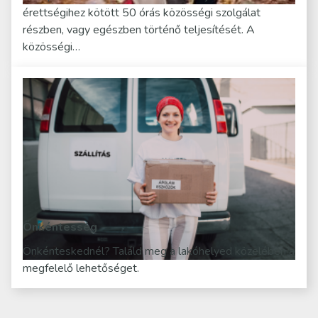
érettségihez kötött 50 órás közösségi szolgálat
részben, vagy egészben történő teljesítését. A
közösségi…
Önkéntesség
Önkénteskednél? Találd meg a lakóhelyed közelében a
megfelelő lehetőséget.