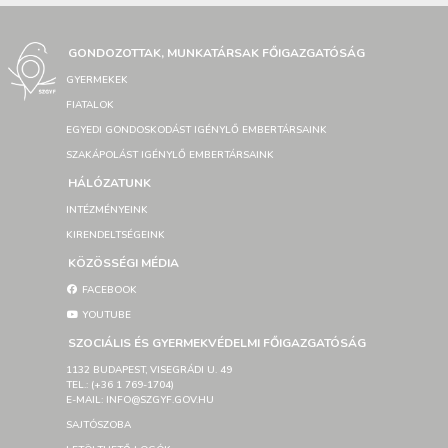
GONDOZOTTAK, MUNKATÁRSAK FŐIGAZGATÓSÁG
GYERMEKEK
FIATALOK
EGYEDI GONDOSKODÁST IGÉNYLŐ EMBERTÁRSAINK
SZAKÁPOLÁST IGÉNYLŐ EMBERTÁRSAINK
HÁLÓZATUNK
INTÉZMÉNYEINK
KIRENDELTSÉGEINK
KÖZÖSSÉGI MÉDIA
FACEBOOK
YOUTUBE
SZOCIÁLIS ÉS GYERMEKVÉDELMI FŐIGAZGATÓSÁG
1132 BUDAPEST, VISEGRÁDI U. 49
TEL.: (+36 1 769-1704)
E-MAIL: INFO@SZGYF.GOV.HU
SAJTÓSZOBA