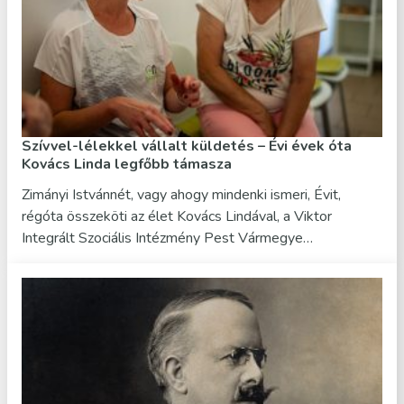
Szívvel-lélekkel vállalt küldetés – Évi évek óta
Kovács Linda legfőbb támasza
Zimányi Istvánnét, vagy ahogy mindenki ismeri, Évit,
régóta összeköti az élet Kovács Lindával, a Viktor
Integrált Szociális Intézmény Pest Vármegye…