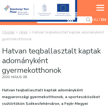
HU
EN
Főoldal
>
Hírek
>
Hatvan teqballasztalt kaptak adományként
gyermekotthonok
Hatvan teqballasztalt kaptak
adományként
gyermekotthonok
2020. MÁJUS 08.
Hatvan teqballasztalt kaptak adományként
magyarországi gyermekotthonok, a sporteszközöket
csütörtökön Székesfehérváron, a Fejér Megyei