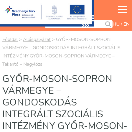
HU
EN
Főoldal
>
Álláspályázat
>
GYŐR-MOSON-SOPRON
VÁRMEGYE – GONDOSKODÁS INTEGRÁLT SZOCIÁLIS
INTÉZMÉNY GYŐR-MOSON-SOPRON VÁRMEGYE –
Takarító – Nagylózs
GYŐR-MOSON-SOPRON
VÁRMEGYE –
GONDOSKODÁS
INTEGRÁLT SZOCIÁLIS
INTÉZMÉNY GYŐR-MOSON-