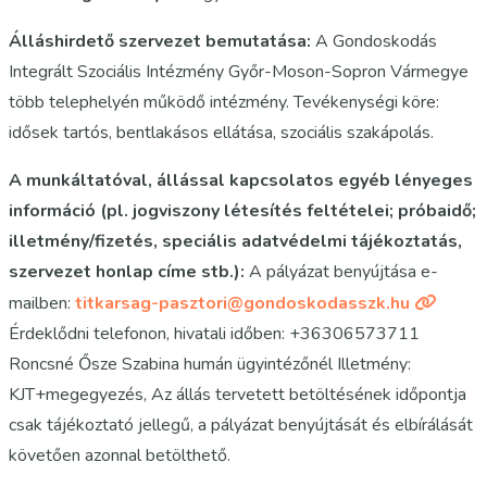
Álláshirdető szervezet bemutatása:
A Gondoskodás
Integrált Szociális Intézmény Győr-Moson-Sopron Vármegye
több telephelyén működő intézmény. Tevékenységi köre:
idősek tartós, bentlakásos ellátása, szociális szakápolás.
A munkáltatóval, állással kapcsolatos egyéb lényeges
információ (pl. jogviszony létesítés feltételei; próbaidő;
illetmény/fizetés, speciális adatvédelmi tájékoztatás,
szervezet honlap címe stb.):
A pályázat benyújtása e-
mailben:
titkarsag-pasztori@gondoskodasszk.hu
Érdeklődni telefonon, hivatali időben: +36306573711
Roncsné Ősze Szabina humán ügyintézőnél Illetmény:
KJT+megegyezés, Az állás tervetett betöltésének időpontja
csak tájékoztató jellegű, a pályázat benyújtását és elbírálását
követően azonnal betölthető.