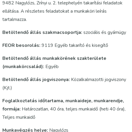
9482 Nagylózs, Zrínyi u. 2. telephelyén takarítási feladatok
ellátása. A részletes feladatokat a munkaköri leírás
tartalmazza.
Betöltendő állás szakmacsoportja:
szociális és gyámügy
FEOR besorolás:
9119 Egyéb takarító és kisegítő
Betöltendő állás munkakörének szakterülete
(munkakörcsalád):
Egyéb
Betöltendő állás jogviszonya:
Közalkalmazotti jogviszony
(Kjt.)
Foglalkoztatás időtartama, munkaideje, munkarendje,
formája:
Határozatlan, 40 óra, teljes munkaidő (heti 40 óra),
Teljes munkaidő
Munkavégzés helye:
Nagylózs