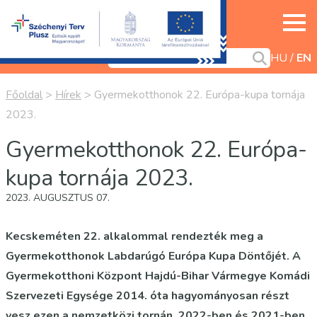
HU
EN
Főoldal
>
Hírek
>
Gyermekotthonok 22. Európa-kupa tornája
2023.
Gyermekotthonok 22. Európa-
kupa tornája 2023.
2023. AUGUSZTUS 07.
Kecskeméten 22. alkalommal rendezték meg a
Gyermekotthonok Labdarúgó Európa Kupa Döntőjét. A
Gyermekotthoni Központ Hajdú-Bihar Vármegye Komádi
Szervezeti Egysége 2014. óta hagyományosan részt
vesz ezen a nemzetközi tornán, 2022-ben és 2021-ben