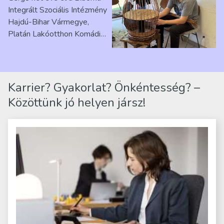
Ribárszky Gergő ellátottal
Integrált Szociális Intézmény
Hajdú-Bihar Vármegye,
Platán Lakóotthon Komádi
telephelyen. Itt a
mindennapjai új értelmet…
Karrier? Gyakorlat? Önkéntesség? –
Közöttünk jó helyen jársz!