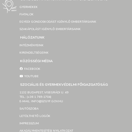
GYERMEKEK
FIATALOK
EGYEDI GONDOSKODÁST IGÉNYLŐ EMBERTÁRSAINK
SZAKÁPOLÁST IGÉNYLŐ EMBERTÁRSAINK
HÁLÓZATUNK
INTÉZMÉNYEINK
KIRENDELTSÉGEINK
KÖZÖSSÉGI MÉDIA
FACEBOOK
YOUTUBE
SZOCIÁLIS ÉS GYERMEKVÉDELMI FŐIGAZGATÓSÁG
1132 BUDAPEST, VISEGRÁDI U. 49
TEL.: (+36 1 769-1704)
E-MAIL: INFO@SZGYF.GOV.HU
SAJTÓSZOBA
LETÖLTHETŐ LOGÓK
IMPRESSZUM
AKADÁLYMENTESÍTÉSI NYILATKOZAT