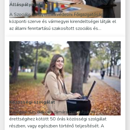
Álláspályázatok
A Szociális és Gyermekvédelmi Főigazgatóság
központi szerve és vármegyei kirendeltségei látják el
az állami fenntartású szakosított szociális és…
Közösségi szolgálat
Középiskolás diákok számára biztosítjuk az
érettségihez kötött 50 órás közösségi szolgálat
részben, vagy egészben történő teljesítését. A