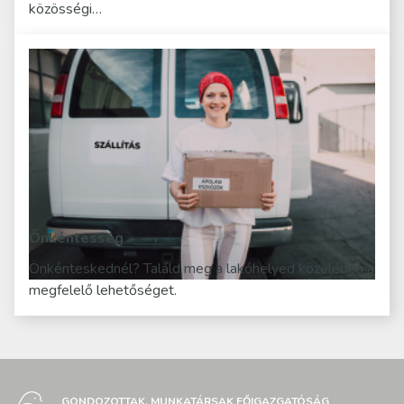
közösségi…
Önkéntesség
Önkénteskednél? Találd meg a lakóhelyed közelében a
megfelelő lehetőséget.
GONDOZOTTAK, MUNKATÁRSAK FŐIGAZGATÓSÁG