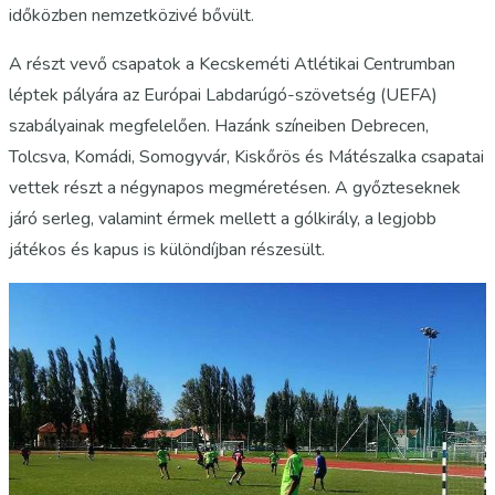
időközben nemzetközivé bővült.
A részt vevő csapatok a Kecskeméti Atlétikai Centrumban
léptek pályára az Európai Labdarúgó-szövetség (UEFA)
szabályainak megfelelően. Hazánk színeiben Debrecen,
Tolcsva, Komádi, Somogyvár, Kiskőrös és Mátészalka csapatai
vettek részt a négynapos megméretésen. A győzteseknek
járó serleg, valamint érmek mellett a gólkirály, a legjobb
játékos és kapus is különdíjban részesült.