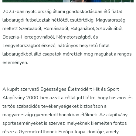
2023-ban nyolc ország állami gondoskodásban élő fiatal
labdarúgói futballoztak hétfőtől csütörtökig. Magyarország
mellett Szerbiából, Romániából, Bulgáriából, Szlovákiából,
Bosznia-Hercegovinából, Németországból és
Lengyelországból érkező, hátrányos helyzetű fiatal
labdarúgókból álló csapatok mérették meg magukat a rangos
eseményen.
A kupát szervező Egészséges Életmódért Hit és Sport
Alapítvány 2000-ben azzal a céllal jött létre, hogy hasznos és
tartós szabadidős tevékenységeket biztosítson a
magyarországi gyermekotthonokban élőknek. Az alapítvány
sporteseményeket is szervez, melyeknek kiemelten fontos
része a Gyermekotthonok Európa-kupa-döntője, amely