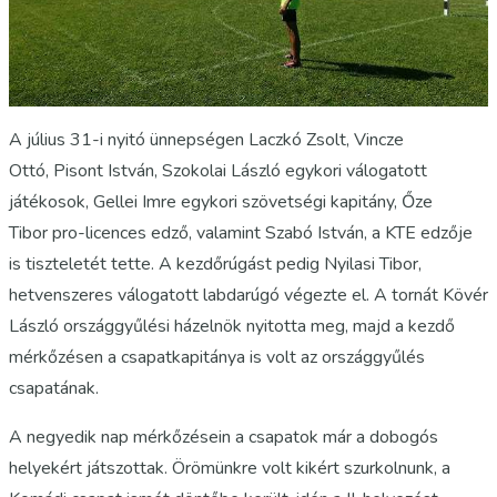
A július 31-i nyitó ünnepségen Laczkó Zsolt, Vincze
Ottó, Pisont István, Szokolai László egykori válogatott
játékosok, Gellei Imre egykori szövetségi kapitány, Őze
Tibor pro-licences edző, valamint Szabó István, a KTE edzője
is tiszteletét tette. A kezdőrúgást pedig Nyilasi Tibor,
hetvenszeres válogatott labdarúgó végezte el. A tornát Kövér
László országgyűlési házelnök nyitotta meg, majd a kezdő
mérkőzésen a csapatkapitánya is volt az országgyűlés
csapatának.
A negyedik nap mérkőzésein a csapatok már a dobogós
helyekért játszottak. Örömünkre volt kikért szurkolnunk, a