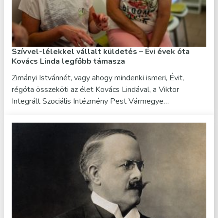
Szívvel-lélekkel vállalt küldetés – Évi évek óta
Kovács Linda legfőbb támasza
Zimányi Istvánnét, vagy ahogy mindenki ismeri, Évit,
régóta összeköti az élet Kovács Lindával, a Viktor
Integrált Szociális Intézmény Pest Vármegye…