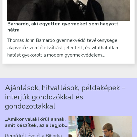
Barnardo, aki egyetlen gyermeket sem hagyott
hátra
Thomas John Barnardo gyermekvédő tevékenysége
alapvető szemléletváltást jelentett, és vitathatatlan
hatást gyakorolt a modern gyermekvédelem…
Ajánlások, hitvallások, példaképek –
interjúk gondozókkal és
gondozottakkal
„Amikor valaki örül annak,
amit készítek, az a legjobb
érzés” – Beszélgetés
Gergő két éve él a Bíborka