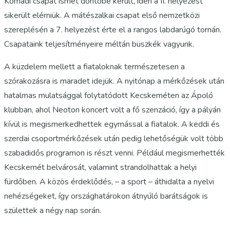
Komádi csapat ismét döntőbe került, idén a II. helyezést
sikerült elérniük. A mátészalkai csapat első nemzetközi
szereplésén a 7. helyezést érte el a rangos labdarúgó tornán.
Csapataink teljesítményeire méltán büszkék vagyunk.
A küzdelem mellett a fiataloknak természetesen a
szórakozásra is maradet idejük. A nyitónap a mérkőzések után
hatalmas mulatsággal folytatódott Kecskeméten az Ápoló
klubban, ahol Neoton koncert volt a fő szenzáció, így a pályán
kívül is megismerkedhettek egymással a fiatalok. A keddi és
szerdai csoportmérkőzések után pedig lehetőségük volt több
szabadidős programon is részt venni. Például megismerhették
Kecskemét belvárosát, valamint strandolhattak a helyi
fürdőben. A közös érdeklődés, – a sport – áthidalta a nyelvi
nehézségeket, így országhatárokon átnyúló barátságok is
születtek a négy nap során.