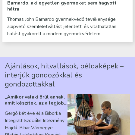
Barnardo, aki egyetlen gyermeket sem hagyott
hátra
Thomas John Barnardo gyermekvédő tevékenysége
alapvető szemléletváltást jelentett, és vitathatatlan
hatást gyakorolt a modern gyermekvédelem…
Ajánlások, hitvallások, példaképek –
interjúk gondozókkal és
gondozottakkal
„Amikor valaki örül annak,
amit készítek, az a legjobb
érzés” – Beszélgetés
Gergő két éve él a Bíborka
Ribárszky Gergő ellátottal
Integrált Szociális Intézmény
Hajdú-Bihar Vármegye,
Platán Lakóotthon Komádi