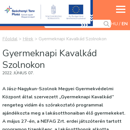
HU
EN
Főoldal
>
Hírek
>
Gyermeknapi Kavalkád Szolnokon
Gyermeknapi Kavalkád
Szolnokon
2022. JÚNIUS 07.
A Jász-Nagykun-Szolnok Megyei Gyermekvédelmi
Központ által szervezett „Gyermeknapi Kavalkád”
rengeteg vidám és szórakoztató programmal
ajándékozta meg a lakásotthonaiban élő gyermekeket.
A május 27-én, a NEFAG Zrt. erdei játszóterén tartott
programon tizenkilenc, a lakásotthonok alkotta