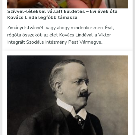
Szívvel-lélekkel vállalt küldetés – Évi évek óta
Kovács Linda legfőbb támasza
Zimányi Istvánnét, vagy ahogy mindenki ismeri, Évit,
régóta összeköti az élet Kovács Lindával, a Viktor
Integrált Szociális Intézmény Pest Vármegye…