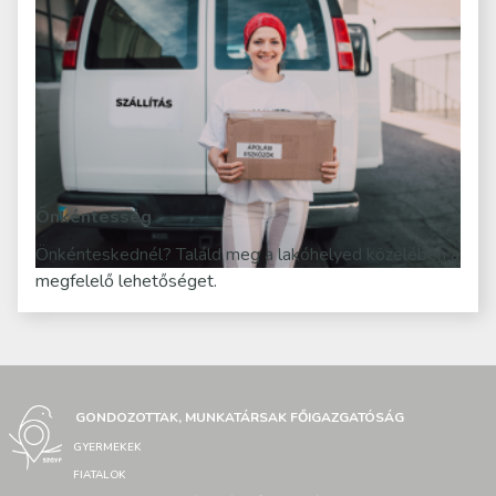
Önkéntesség
Önkénteskednél? Találd meg a lakóhelyed közelében a
megfelelő lehetőséget.
GONDOZOTTAK, MUNKATÁRSAK FŐIGAZGATÓSÁG
GYERMEKEK
FIATALOK