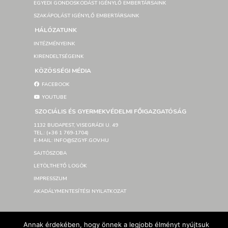
EGYEDI GONDOSKODÁST IGÉNYLŐ EMBERTÁRSAINK
SZAKÁPOLÁST IGÉNYLŐ EMBERTÁRSAINK
HÁLÓZATUNK
INTÉZMÉNYEINK
KIRENDELTSÉGEINK
KÖZÖSSÉGI MÉDIA
FACEBOOK
YOUTUBE
SZOCIÁLIS ÉS GYERMEKVÉDELMI FŐIGAZGATÓSÁG
1132 BUDAPEST, VISEGRÁDI U. 49
TEL.: (+36 1 769-1704)
E-MAIL: INFO@SZGYF.GOV.HU
SAJTÓSZOBA
LETÖLTHETŐ LOGÓK
IMPRESSZUM
AKADÁLYMENTESÍTÉSI NYILATKOZAT
© Szociális és Gyermekvédelmi Főigazgatóság 2026 –
Annak érdekében, hogy önnek a legjobb élményt nyújtsuk