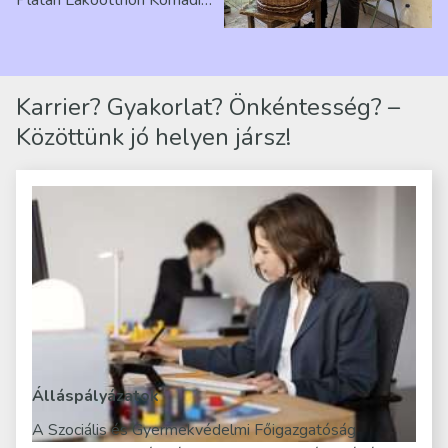
telephelyen. Itt a
mindennapjai új értelmet…
Karrier? Gyakorlat? Önkéntesség? –
Közöttünk jó helyen jársz!
Álláspályázatok
A Szociális és Gyermekvédelmi Főigazgatóság