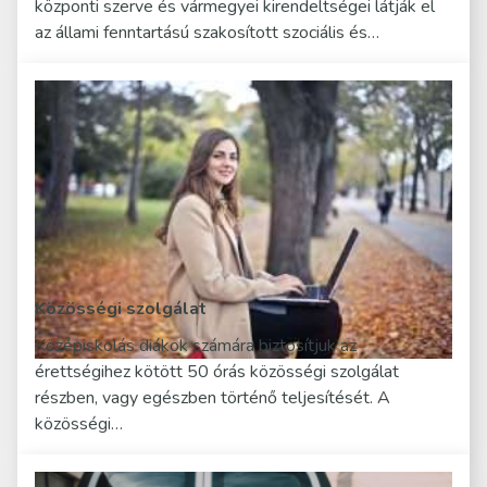
központi szerve és vármegyei kirendeltségei látják el
az állami fenntartású szakosított szociális és…
Közösségi szolgálat
Középiskolás diákok számára biztosítjuk az
érettségihez kötött 50 órás közösségi szolgálat
részben, vagy egészben történő teljesítését. A
közösségi…