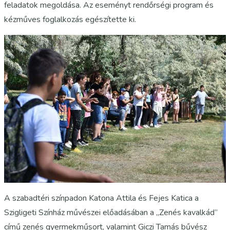
feladatok megoldása. Az eseményt rendőrségi program és
kézműves foglalkozás egészítette ki.
A szabadtéri színpadon Katona Attila és Fejes Katica a
Szigligeti Színház művészei előadásában a „Zenés kavalkád”
című zenés gyermekműsort, valamint Giczi Tamás bűvész