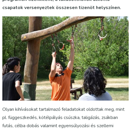
csapatok versenyeztek összesen tizenöt helyszínen.
Olyan kihívásokat tartalmazó feladatokat oldottak meg, mint
pl. függeszkedés, kötélpályás csúszka, taligázás, zsákban
futás, célba dobás valamint egyensúlyozási és szellemi