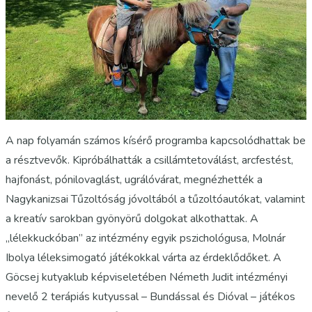
A nap folyamán számos kísérő programba kapcsolódhattak be
a résztvevők. Kipróbálhatták a csillámtetoválást, arcfestést,
hajfonást, pónilovaglást, ugrálóvárat, megnézhették a
Nagykanizsai Tűzoltóság jóvoltából a tűzoltóautókat, valamint
a kreatív sarokban gyönyörű dolgokat alkothattak. A
„lélekkuckóban” az intézmény egyik pszichológusa, Molnár
Ibolya léleksimogató játékokkal várta az érdeklődőket. A
Göcsej kutyaklub képviseletében Németh Judit intézményi
nevelő 2 terápiás kutyussal – Bundással és Dióval – játékos