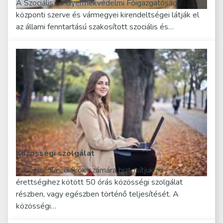
A Szociális és Gyermekvédelmi Főigazgatóság
központi szerve és vármegyei kirendeltségei látják el
az állami fenntartású szakosított szociális és…
Közösségi szolgálat
Középiskolás diákok számára biztosítjuk az
érettségihez kötött 50 órás közösségi szolgálat
részben, vagy egészben történő teljesítését. A
közösségi…