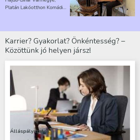
Platán Lakóotthon Komádi
telephelyen. Itt a
mindennapjai új értelmet…
Karrier? Gyakorlat? Önkéntesség? –
Közöttünk jó helyen jársz!
Álláspályázatok