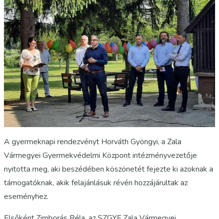
A gyermeknapi rendezvényt Horváth Gyöngyi, a Zala
Vármegyei Gyermekvédelmi Központ intézményvezetője
nyitotta meg, aki beszédében köszönetét fejezte ki azoknak a
támogatóknak, akik felajánlásuk révén hozzájárultak az
eseményhez.
Elsőként Zimborás Béla, az SZGYF Zala Vármegyei