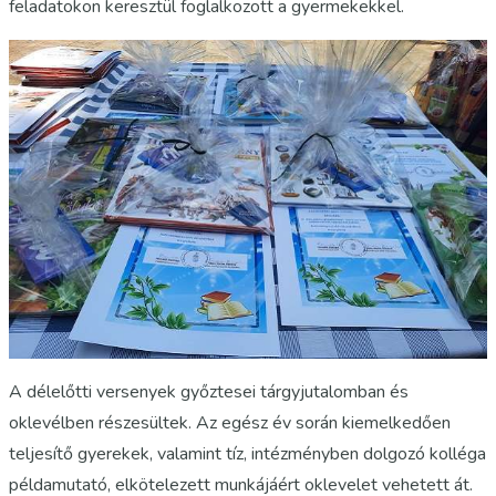
feladatokon keresztül foglalkozott a gyermekekkel.
A délelőtti versenyek győztesei tárgyjutalomban és
oklevélben részesültek. Az egész év során kiemelkedően
teljesítő gyerekek, valamint tíz, intézményben dolgozó kolléga
példamutató, elkötelezett munkájáért oklevelet vehetett át.