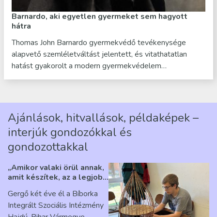
Barnardo, aki egyetlen gyermeket sem hagyott
hátra
Thomas John Barnardo gyermekvédő tevékenysége
alapvető szemléletváltást jelentett, és vitathatatlan
hatást gyakorolt a modern gyermekvédelem…
Ajánlások, hitvallások, példaképek –
interjúk gondozókkal és
gondozottakkal
„Amikor valaki örül annak,
amit készítek, az a legjobb
érzés” – Beszélgetés
Gergő két éve él a Bíborka
Ribárszky Gergő ellátottal
Integrált Szociális Intézmény
Hajdú-Bihar Vármegye,