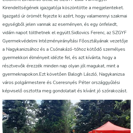
Kirendeltségének igazgatója köszöntötte a megjelenteket.
Igazgató úr örömét fejezte ki azért, hogy valamennyi szakmai
egységből jelen vannak az eseményen, és egy önfeledt,
vidám napot tölthetnek el együtt.Sidlovics Ferenc, az SZGYF
Gyermekvédelmi Intézményirányítási Főosztályának vezetője
a Nagykanizsához és a Csónakázó-tóhoz kötődő személyes
gyermekkori élményeit idézte fel, és azt kívánta, hogy a
résztvevők érezzék minden nap olyan jól magukat, mint a
gyermeknapokon.Ezt követően Balogh László, Nagykanizsa
város polgármestere és Cseresnyés Péter országgyűlési
képviselő osztotta meg gondolatait és kívánt jó szórakozást.