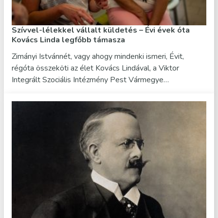
Szívvel-lélekkel vállalt küldetés – Évi évek óta
Kovács Linda legfőbb támasza
Zimányi Istvánnét, vagy ahogy mindenki ismeri, Évit,
régóta összeköti az élet Kovács Lindával, a Viktor
Integrált Szociális Intézmény Pest Vármegye…