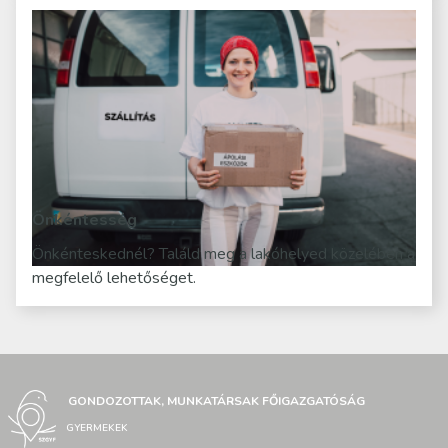
Önkéntesség
Önkénteskednél? Találd meg a lakóhelyed közelében a
megfelelő lehetőséget.
GONDOZOTTAK, MUNKATÁRSAK FŐIGAZGATÓSÁG
GYERMEKEK