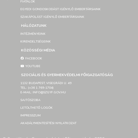
FIATALOK
EGYEDI GONDOSKODÁST IGÉNYLŐ EMBERTÁRSAINK
SZAKÁPOLÁST IGÉNYLŐ EMBERTÁRSAINK
HÁLÓZATUNK
INTÉZMÉNYEINK
KIRENDELTSÉGEINK
KÖZÖSSÉGI MÉDIA
FACEBOOK
YOUTUBE
SZOCIÁLIS ÉS GYERMEKVÉDELMI FŐIGAZGATÓSÁG
1132 BUDAPEST, VISEGRÁDI U. 49
TEL.: (+36 1 769-1704)
E-MAIL: INFO@SZGYF.GOV.HU
SAJTÓSZOBA
LETÖLTHETŐ LOGÓK
IMPRESSZUM
AKADÁLYMENTESÍTÉSI NYILATKOZAT