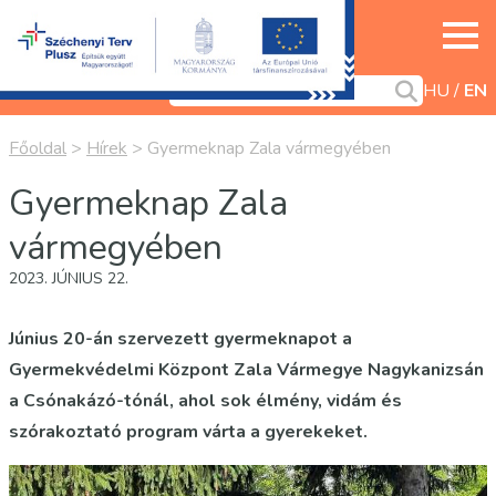
HU
EN
Főoldal
>
Hírek
>
Gyermeknap Zala vármegyében
Gyermeknap Zala
vármegyében
2023. JÚNIUS 22.
Június 20-án szervezett gyermeknapot a
Gyermekvédelmi Központ Zala Vármegye Nagykanizsán
a Csónakázó-tónál, ahol sok élmény, vidám és
szórakoztató program várta a gyerekeket.