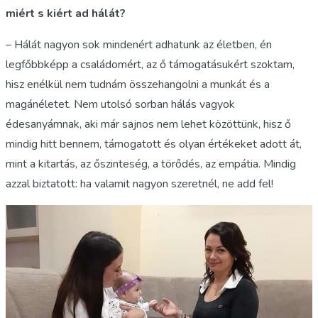
miért s kiért ad hálát?
– Hálát nagyon sok mindenért adhatunk az életben, én
legfőbbképp a családomért, az ő támogatásukért szoktam,
hisz enélkül nem tudnám összehangolni a munkát és a
magánéletet. Nem utolsó sorban hálás vagyok
édesanyámnak, aki már sajnos nem lehet közöttünk, hisz ő
mindig hitt bennem, támogatott és olyan értékeket adott át,
mint a kitartás, az őszinteség, a törődés, az empátia. Mindig
azzal biztatott: ha valamit nagyon szeretnél, ne add fel!