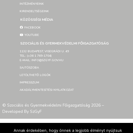
INTÉZMÉNYEINK
KIRENDELTSÉGEINK
KÖZÖSSÉGI MÉDIA
FACEBOOK
YOUTUBE
SZOCIÁLIS ÉS GYERMEKVÉDELMI FŐIGAZGATÓSÁG
1132 BUDAPEST, VISEGRÁDI U. 49
TEL.: (+36 1 769-1704)
E-MAIL: INFO@SZGYF.GOV.HU
SAJTÓSZOBA
LETÖLTHETŐ LOGÓK
IMPRESSZUM
AKADÁLYMENTESÍTÉSI NYILATKOZAT
© Szociális és Gyermekvédelmi Főigazgatóság 2026 –
Developed By SzGyF
Annak érdekében, hogy önnek a legjobb élményt nyújtsuk