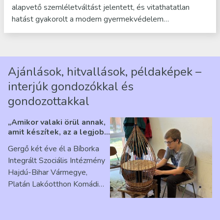
alapvető szemléletváltást jelentett, és vitathatatlan
hatást gyakorolt a modern gyermekvédelem…
Ajánlások, hitvallások, példaképek –
interjúk gondozókkal és
gondozottakkal
„Amikor valaki örül annak,
amit készítek, az a legjobb
érzés” – Beszélgetés
Gergő két éve él a Bíborka
Ribárszky Gergő ellátottal
Integrált Szociális Intézmény
Hajdú-Bihar Vármegye,
Platán Lakóotthon Komádi
telephelyen. Itt a
mindennapjai új értelmet…