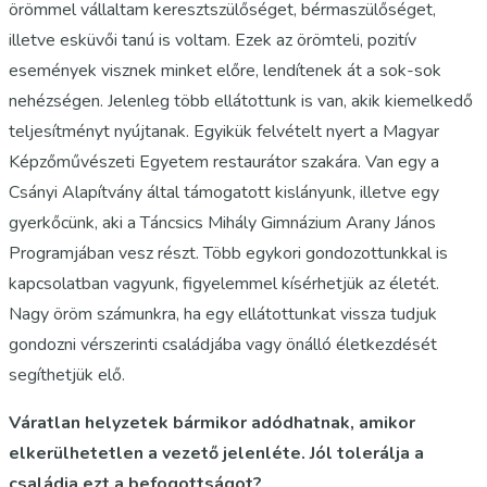
örömmel vállaltam keresztszülőséget, bérmaszülőséget,
illetve esküvői tanú is voltam. Ezek az örömteli, pozitív
események visznek minket előre, lendítenek át a sok-sok
nehézségen. Jelenleg több ellátottunk is van, akik kiemelkedő
teljesítményt nyújtanak. Egyikük felvételt nyert a Magyar
Képzőművészeti Egyetem restaurátor szakára. Van egy a
Csányi Alapítvány által támogatott kislányunk, illetve egy
gyerkőcünk, aki a Táncsics Mihály Gimnázium Arany János
Programjában vesz részt. Több egykori gondozottunkkal is
kapcsolatban vagyunk, figyelemmel kísérhetjük az életét.
Nagy öröm számunkra, ha egy ellátottunkat vissza tudjuk
gondozni vérszerinti családjába vagy önálló életkezdését
segíthetjük elő.
Váratlan helyzetek bármikor adódhatnak, amikor
elkerülhetetlen a vezető jelenléte. Jól tolerálja a
családja ezt a befogottságot?