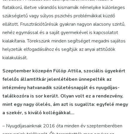
fiatalkorú, illetve várandós kismamák némelyike különleges
szükségletű vagy súlyos pszichés problémákkal küzdő
ellátott. Frusztrációtűrésük gyakran nagyon alacsony szintű,
nehéz egymással és a saját gyermekével is kapcsolatot
kialakítania. Törekszünk minden segítséget megadni sajátos
helyzetük elfogadásához és segítjük az anyai attitűdök
kialakulását.
Szeptember közepén Fülöp Attila, szociális ügyekért
felelős államtitkár jelenlétében ünnepelték az
intézmény hatvanadik születésnapját és nyugdíjas-
találkozóra is sor került. Olyan volt ez a rendezvény,
mint egy nagy ölelés, ám azt is sugallta: egyfelé megy
a szekér, s kiváló kollégákkal…
– Nyugdíjasainknak 2016 óta minden év szeptemberében