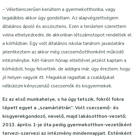
– Véletlenszerűen kerültem a gyermekotthonba, vagy
legalábbis akkor úgy gondoltam. Az alapvégzettségem
általános ápoló és asszisztens. Ezen a területen szerettem
volna elhelyezkedni, de akkoriban létszámstopot rendeltek el
a kórházban. Egy volt általános iskolai tanárom javaslatára
jelentkeztem az akkor még csecsemőotthonként működő
intézménybe. Két-három hónap elteltével jelzést kaptam a
kórházból, hogy felvettek, de addigra már, úgy éreztem, hogy
jó helyen vagyok itt. Magukkal ragadtak a családjukat
nélkülözni kényszerülő csecsemők és kisgyermekek.
Ez az első munkahelye, s ha úgy tetszik, fokról fokra
lépett egyet a „szamárlétrán”. Volt csecsemő- és
kisgyerekgondozó, nevelő, majd lakásotthon-vezető;
2013. április 1-je óta pedig gyermekotthon-vezetőként
tervezi-szervezi az intézmény mindennapjait. Esténként