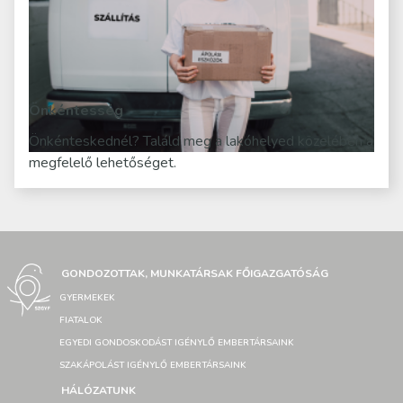
Önkéntesség
Önkénteskednél? Találd meg a lakóhelyed közelében a
megfelelő lehetőséget.
GONDOZOTTAK, MUNKATÁRSAK FŐIGAZGATÓSÁG
GYERMEKEK
FIATALOK
EGYEDI GONDOSKODÁST IGÉNYLŐ EMBERTÁRSAINK
SZAKÁPOLÁST IGÉNYLŐ EMBERTÁRSAINK
HÁLÓZATUNK