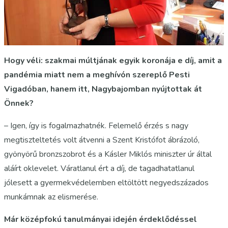
Hogy véli: szakmai múltjának egyik koronája e díj, amit a
pandémia miatt nem a meghívón szereplő Pesti
Vigadóban, hanem itt, Nagybajomban nyújtottak át
Önnek?
– Igen, így is fogalmazhatnék. Felemelő érzés s nagy
megtiszteltetés volt átvenni a Szent Kristófot ábrázoló,
gyönyörű bronzszobrot és a Kásler Miklós miniszter úr által
aláírt oklevelet. Váratlanul ért a díj, de tagadhatatlanul
jólesett a gyermekvédelemben eltöltött negyedszázados
munkámnak az elismerése.
Már középfokú tanulmányai idején érdeklődéssel