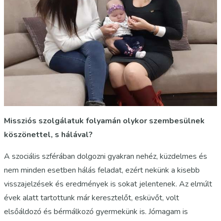
Missziós szolgálatuk folyamán olykor szembesülnek
köszönettel, s hálával?
A szociális szférában dolgozni gyakran nehéz, küzdelmes és
nem minden esetben hálás feladat, ezért nekünk a kisebb
visszajelzések és eredmények is sokat jelentenek. Az elmúlt
évek alatt tartottunk már keresztelőt, esküvőt, volt
elsőáldozó és bérmálkozó gyermekünk is. Jómagam is