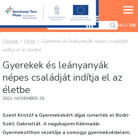
HU
EN
Főoldal
>
Hírek
>
Gyerekek és leányanyák népes családját
indítja el az életbe
Gyerekek és leányanyák
népes családját indítja el az
életbe
2021. NOVEMBER 29.
Szent Kristóf a Gyermekekért díjjal ismerték el Bodri-
Széll Gabriellát. A nagybajomi Kékmadár
Gyermekotthon vezetője a somogyi gyermekvédelem,