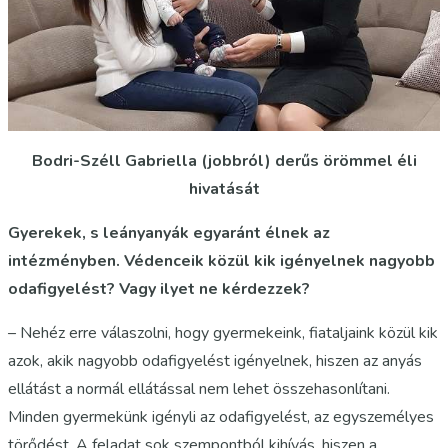
Bodri-Széll Gabriella (jobbról) derűs örömmel éli
hivatását
Gyerekek, s leányanyák egyaránt élnek az
intézményben. Védenceik közül kik igényelnek nagyobb
odafigyelést? Vagy ilyet ne kérdezzek?
– Nehéz erre válaszolni, hogy gyermekeink, fiataljaink közül kik
azok, akik nagyobb odafigyelést igényelnek, hiszen az anyás
ellátást a normál ellátással nem lehet összehasonlítani.
Minden gyermekünk igényli az odafigyelést, az egyszemélyes
törődést. A feladat sok szempontból kihívás, hiszen a