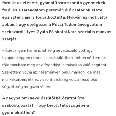
fordult az elesett, gyámolításra szoruló gyermekek
felé, és a társadalom peremén élő családok élete,
egzisztenciája is foglalkoztatta. Nyilván ez motiválta
abban, hogy elvégezze a Pécsi Tudományegyetem
szekszárdi Illyés Gyula Főiskolai Kara szociális munkás
szakját…
– Édesanyám harminchat évig nevelőszülő volt, így
tulajdonképpen ebben szocializálódtam, ebben nőttem fel,
tőle tanultam meg az elfogadást, a másokon való segítést.
Szerettem volna az intézményen belül maradni, de más
munkakörben, ehhez viszont szükség volt a felsőfokú
végzettség megszerzésére.
A nagybajomi nevelőszülői hálózatról írta
szakdolgozatát. Hogy került látószögébe a
gyermekotthon?