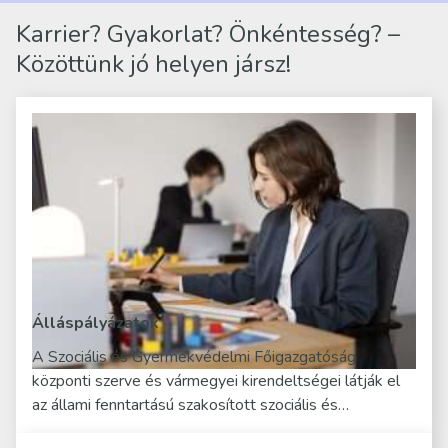
Karrier? Gyakorlat? Önkéntesség? –
Közöttünk jó helyen jársz!
Álláspályázatok
A Szociális és Gyermekvédelmi Főigazgatóság
központi szerve és vármegyei kirendeltségei látják el
az állami fenntartású szakosított szociális és…