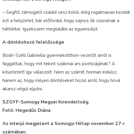
– Segítő, támogató család vesz körül, elég rugalmasan kezelik
ezt a helyzetet, bár előfordul, hogy sajnos ők szorulnak a
háttérbe. Igyekszem megtalálni az egyensúlyt.
A döntéshozó felelőssége
Bodri-Széll Gabriella gyermekotthon-vezetőt arról is
faggattuk, hogy mit tekint szakmai ars poeticájának? A
kitüntetett így válaszolt: Nem az számít, honnan indulsz,
hanem az, hogy milyen döntéseket hozol arról, hogy hová
akarsz végül eljutni.
SZGYF-Somogy Megyei Kirendeltség
Fotó: Hegedűs Diána
Az interjú megjelent a Somogyi Hírlap november 27-i
számában.