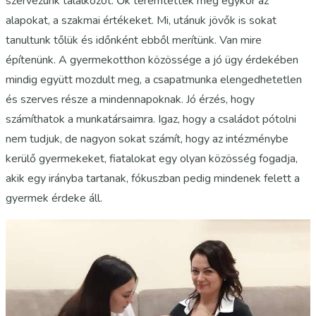
szervezünk találkozót. Ők teremtették meg egykor az
alapokat, a szakmai értékeket. Mi, utánuk jövők is sokat
tanultunk tőlük és időnként ebből merítünk. Van mire
építenünk. A gyermekotthon közössége a jó ügy érdekében
mindig együtt mozdult meg, a csapatmunka elengedhetetlen
és szerves része a mindennapoknak. Jó érzés, hogy
számíthatok a munkatársaimra. Igaz, hogy a családot pótolni
nem tudjuk, de nagyon sokat számít, hogy az intézménybe
kerülő gyermekeket, fiatalokat egy olyan közösség fogadja,
akik egy irányba tartanak, fókuszban pedig mindenek felett a
gyermek érdeke áll.