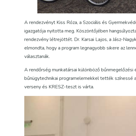
A rendezvényt Kiss Róza, a Szociális és Gyermekvé
igazgatója nyitotta meg. Köszöntőjében hangsúlyozta, 
rendezvény létrejöttét. Dr. Karsai Lajos, a Jász-Na
elmondta, hogy a program legnagyobb sikere az lenne,
választanák.
A rendőrség munkatársai különböző bűnmegelőzési és
bűnügytechnikai programelemekkel tették színessé a
verseny és KRESZ-teszt is várta.