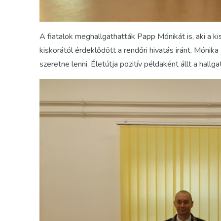
A fiatalok meghallgathatták Papp Mónikát is, aki a ki
kiskorától érdeklődött a rendőri hivatás iránt. Mónik
szeretne lenni. Életútja pozitív példaként állt a hallga