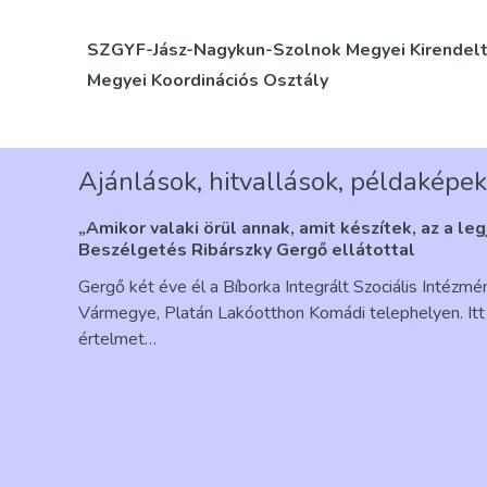
SZGYF-Jász-Nagykun-Szolnok Megyei Kirendel
Megyei Koordinációs Osztály
Ajánlások, hitvallások, példaképek
„Amikor valaki örül annak, amit készítek, az a le
Beszélgetés Ribárszky Gergő ellátottal
Gergő két éve él a Bíborka Integrált Szociális Intézm
Vármegye, Platán Lakóotthon Komádi telephelyen. Itt 
értelmet…