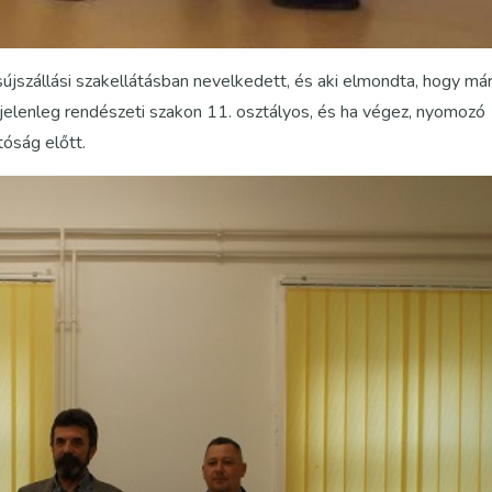
sújszállási szakellátásban nevelkedett, és aki elmondta, hogy má
a jelenleg rendészeti szakon 11. osztályos, és ha végez, nyomozó
tóság előtt.