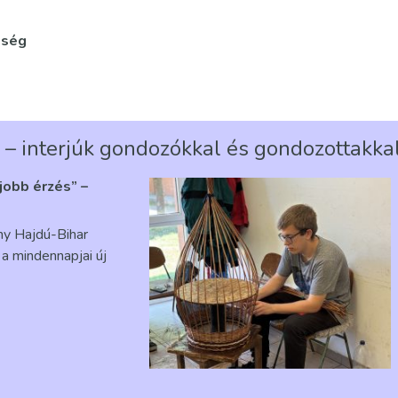
tség
 – interjúk gondozókkal és gondozottakka
gjobb érzés” –
ény Hajdú-Bihar
a mindennapjai új