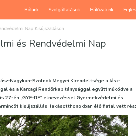
Rólunk
Szolgáltatások
Hálózatunk
Fejle
ndvédelmi Nap Kisújszálláson
lmi és Rendvédelmi Nap
Jász-Nagykun-Szolnok Megyei Kirendeltsége a Jász-
gal és a Karcagi Rendőrkapitánysággal együttműködve a
rilis 27-én „GYE-RE” elnevezéssel Gyermekvédelmi és
incöt kisújszállási lakásotthonokban élő fiatal vett rész