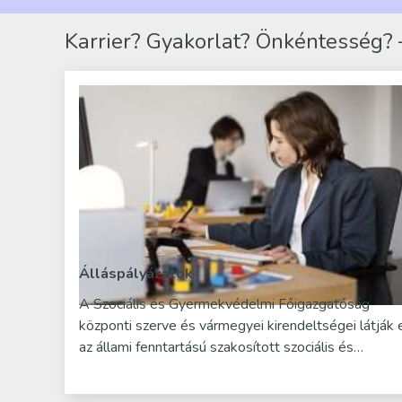
Karrier? Gyakorlat? Önkéntesség? –
Álláspályázatok
A Szociális és Gyermekvédelmi Főigazgatóság
központi szerve és vármegyei kirendeltségei látják 
az állami fenntartású szakosított szociális és…