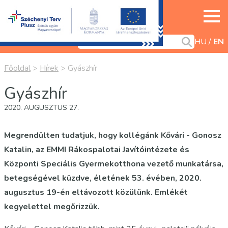
HU
EN
Főoldal
>
Hírek
>
Gyászhír
Gyászhír
2020. AUGUSZTUS 27.
Megrendülten tudatjuk, hogy kollégánk Kővári - Gonosz
Katalin, az EMMI Rákospalotai Javítóintézete és
Központi Speciális Gyermekotthona vezető munkatársa,
betegségével küzdve, életének 53. évében, 2020.
augusztus 19-én eltávozott közülünk. Emlékét
kegyelettel megőrizzük.