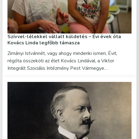
Szívvel-lélekkel vállalt küldetés – Évi évek óta
Kovács Linda legfőbb támasza
Zimányi Istvánnét, vagy ahogy mindenki ismeri, Évit,
régóta összeköti az élet Kovács Lindával, a Viktor
Integrált Szociális Intézmény Pest Vármegye…