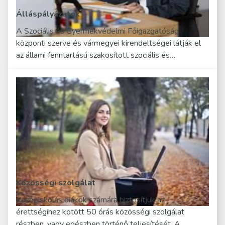
Álláspályázatok
A Szociális és Gyermekvédelmi Főigazgatóság
központi szerve és vármegyei kirendeltségei látják el
az állami fenntartású szakosított szociális és…
Közösségi szolgálat
Középiskolás diákok számára biztosítjuk az
érettségihez kötött 50 órás közösségi szolgálat
részben, vagy egészben történő teljesítését. A