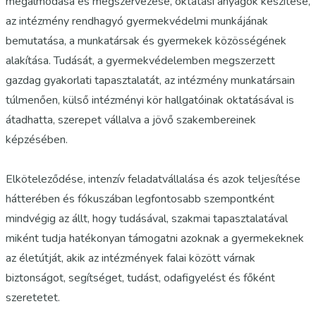
megálmodása és megszervezése, oktatási anyagok készítése,
az intézmény rendhagyó gyermekvédelmi munkájának
bemutatása, a munkatársak és gyermekek közösségének
alakítása. Tudását, a gyermekvédelemben megszerzett
gazdag gyakorlati tapasztalatát, az intézmény munkatársain
túlmenően, külső intézményi kör hallgatóinak oktatásával is
átadhatta, szerepet vállalva a jövő szakembereinek
képzésében.
Elköteleződése, intenzív feladatvállalása és azok teljesítése
hátterében és fókuszában legfontosabb szempontként
mindvégig az állt, hogy tudásával, szakmai tapasztalatával
miként tudja hatékonyan támogatni azoknak a gyermekeknek
az életútját, akik az intézmények falai között várnak
biztonságot, segítséget, tudást, odafigyelést és főként
szeretetet.