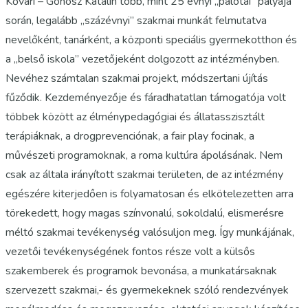
Kővári – Gonosz Katalin több, mint 25 évnyi „palotai” pályája
során, legalább „százévnyi” szakmai munkát felmutatva
nevelőként, tanárként, a központi speciális gyermekotthon és
a „belső iskola” vezetőjeként dolgozott az intézményben.
Nevéhez számtalan szakmai projekt, módszertani újítás
fűződik. Kezdeményezője és fáradhatatlan támogatója volt
többek között az élménypedagógiai és állatasszisztált
terápiáknak, a drogprevenciónak, a fair play focinak, a
művészeti programoknak, a roma kultúra ápolásának. Nem
csak az általa irányított szakmai területen, de az intézmény
egészére kiterjedően is folyamatosan és elkötelezetten arra
törekedett, hogy magas színvonalú, sokoldalú, elismerésre
méltó szakmai tevékenység valósuljon meg. Így munkájának,
vezetői tevékenységének fontos része volt a külsős
szakemberek és programok bevonása, a munkatársaknak
szervezett szakmai,- és gyermekeknek szóló rendezvények