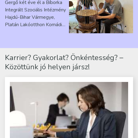
Gergő két éve él a Bíborka
Ribárszky Gergő ellátottal
Integrált Szociális Intézmény
Hajdú-Bihar Vármegye,
Platán Lakóotthon Komádi
telephelyen. Itt a
mindennapjai új értelmet…
Karrier? Gyakorlat? Önkéntesség? –
Közöttünk jó helyen jársz!