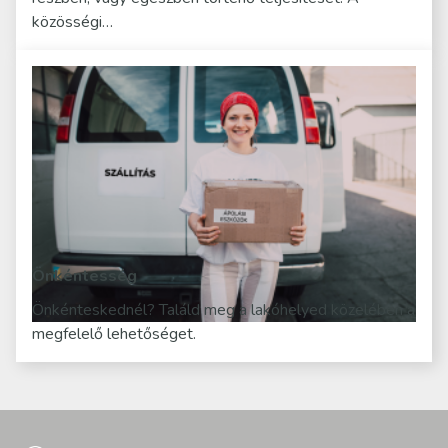
közösségi…
Önkéntesség
Önkénteskednél? Találd meg a lakóhelyed közelében a
megfelelő lehetőséget.