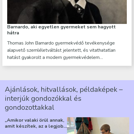
Barnardo, aki egyetlen gyermeket sem hagyott
hátra
Thomas John Barnardo gyermekvédő tevékenysége
alapvető szemléletváltást jelentett, és vitathatatlan
hatást gyakorolt a modern gyermekvédelem…
Ajánlások, hitvallások, példaképek –
interjúk gondozókkal és
gondozottakkal
„Amikor valaki örül annak,
amit készítek, az a legjobb
érzés” – Beszélgetés