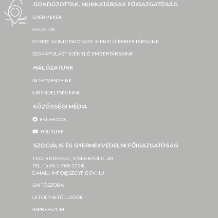
GONDOZOTTAK, MUNKATÁRSAK FŐIGAZGATÓSÁG
GYERMEKEK
FIATALOK
EGYEDI GONDOSKODÁST IGÉNYLŐ EMBERTÁRSAINK
SZAKÁPOLÁST IGÉNYLŐ EMBERTÁRSAINK
HÁLÓZATUNK
INTÉZMÉNYEINK
KIRENDELTSÉGEINK
KÖZÖSSÉGI MÉDIA
FACEBOOK
YOUTUBE
SZOCIÁLIS ÉS GYERMEKVÉDELMI FŐIGAZGATÓSÁG
1132 BUDAPEST, VISEGRÁDI U. 49
TEL.: (+36 1 769-1704)
E-MAIL: INFO@SZGYF.GOV.HU
SAJTÓSZOBA
LETÖLTHETŐ LOGÓK
IMPRESSZUM