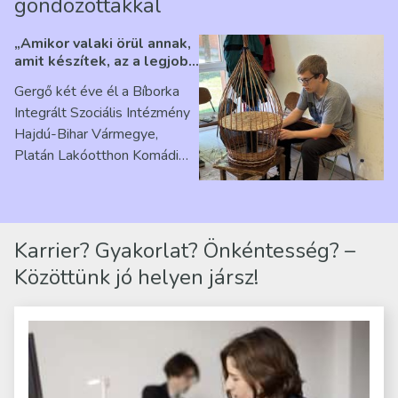
gondozottakkal
„Amikor valaki örül annak,
amit készítek, az a legjobb
érzés” – Beszélgetés
Gergő két éve él a Bíborka
Ribárszky Gergő ellátottal
Integrált Szociális Intézmény
Hajdú-Bihar Vármegye,
Platán Lakóotthon Komádi
telephelyen. Itt a
mindennapjai új értelmet…
Karrier? Gyakorlat? Önkéntesség? –
Közöttünk jó helyen jársz!