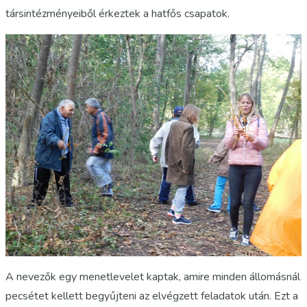
társintézményeiből érkeztek a hatfős csapatok.
A nevezők egy menetlevelet kaptak, amire minden állomásnál
pecsétet kellett begyűjteni az elvégzett feladatok után. Ezt a