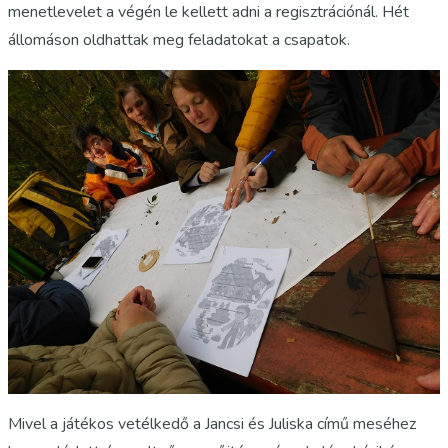
menetlevelet a végén le kellett adni a regisztrációnál. Hét
állomáson oldhattak meg feladatokat a csapatok.
Mivel a játékos vetélkedő a Jancsi és Juliska című meséhez