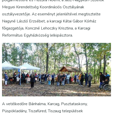
polgármestere és Huszka Noémi, a Jász-Nagykun-Szolnok
Megyei Kirendeltség Koordinációs Osztályának
osztályvezetője. Az eseményt jelenlétével megtisztelte
Nagyné László Erzsébet, a karcagi Kátai Gábor Kórház
főigazgatója, Konczné Lehoczky Krisztina, a Karcagi
Református Egyházközség lelkipásztora.
A vetélkedőre Bánhalma, Karcag, Pusztataskony,
Püspökladány, Tiszafüred, Tiszaug települések