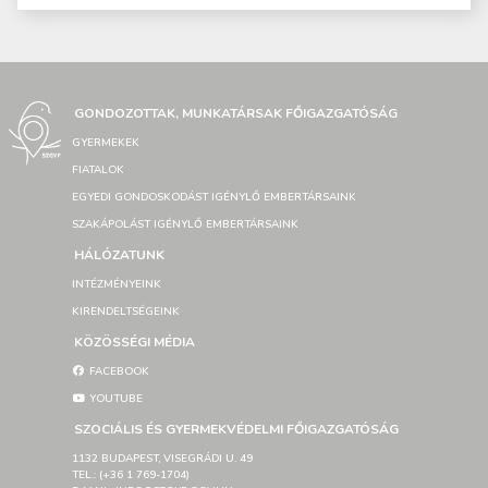
GONDOZOTTAK, MUNKATÁRSAK FŐIGAZGATÓSÁG
GYERMEKEK
FIATALOK
EGYEDI GONDOSKODÁST IGÉNYLŐ EMBERTÁRSAINK
SZAKÁPOLÁST IGÉNYLŐ EMBERTÁRSAINK
HÁLÓZATUNK
INTÉZMÉNYEINK
KIRENDELTSÉGEINK
KÖZÖSSÉGI MÉDIA
FACEBOOK
YOUTUBE
SZOCIÁLIS ÉS GYERMEKVÉDELMI FŐIGAZGATÓSÁG
1132 BUDAPEST, VISEGRÁDI U. 49
TEL.: (+36 1 769-1704)