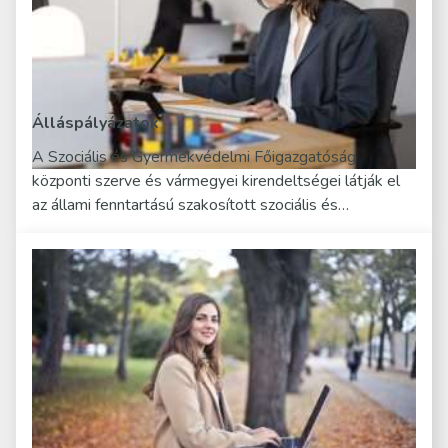
Álláspályázatok
A Szociális és Gyermekvédelmi Főigazgatóság
központi szerve és vármegyei kirendeltségei látják el
az állami fenntartású szakosított szociális és…