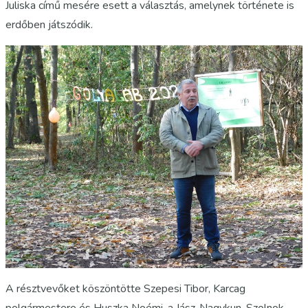
Juliska című mesére esett a választás, amelynek története is
erdőben játszódik.
A résztvevőket köszöntötte Szepesi Tibor, Karcag