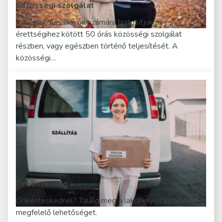
Közösségi szolgálat
Középiskolás diákok számára biztosítjuk az
érettségihez kötött 50 órás közösségi szolgálat
részben, vagy egészben történő teljesítését. A
közösségi…
Önkéntesség
Önkénteskednél? Találd meg a lakóhelyed közelében a
megfelelő lehetőséget.