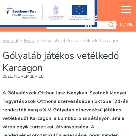
HU
EN
Főoldal
>
Hírek
>
Gólyaláb játékos vetélkedő Karcagon
Gólyaláb játékos vetélkedő
Karcagon
2021. NOVEMBER 18.
A Gólyafészek Otthon Jász-Nagykun-Szolnok Megyei
Fogyatékosok Otthona szervezésében október 21-én
rendezték meg a XIV. Gólyaláb elnevezésű játékos
vetélkedőt Karcagon, a Lombkorona sétányon, ami a
város egyik turisztikai látványossága. A
rendezvénysorozat különlegessége, hogy minden