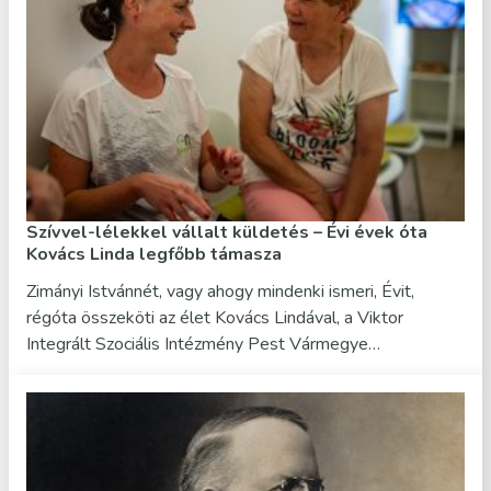
Szívvel-lélekkel vállalt küldetés – Évi évek óta
Kovács Linda legfőbb támasza
Zimányi Istvánnét, vagy ahogy mindenki ismeri, Évit,
régóta összeköti az élet Kovács Lindával, a Viktor
Integrált Szociális Intézmény Pest Vármegye…