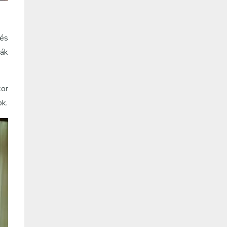
lés
ták
kor
ok.