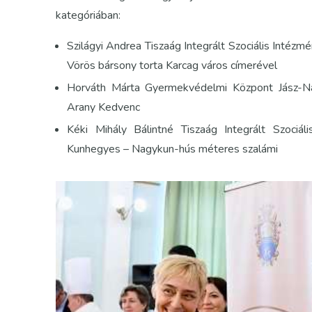
kategóriában:
Szilágyi Andrea Tiszaág Integrált Szociális Inté
Vörös bársony torta Karcag város címerével
Horváth Márta Gyermekvédelmi Központ Jász-Na
Arany Kedvenc
Kéki Mihály Bálintné Tiszaág Integrált Szoci
Kunhegyes – Nagykun-hús méteres szalámi