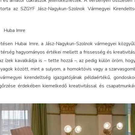
 és amatőr cukrászok jelentkezhettek. A versenyen összesen
orta az SZGYF Jász-Nagykun-Szolnok Vármegyei Kirendelts
Huba Imre
etésen Hubai Imre, a Jász-Nagykun-Szolnok vármegyei közgyű
térség hagyományos értékei mellett a frissesség és kreativitás
z ízek kavalkádja is – tette hozzá –, az pedig külön öröm, hog
yagok között, mint a sulyom, a homoktövis vagy a szarvasgom
vármegyei kirendeltség igazgatójának példaértékű, gondosk
őrzése érdekében kiemelkedő kreativitással és csapatmunká