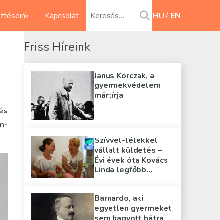
sztéseink
Kapcsolat
HU
EN
Friss Híreink
Janus Korczak, a
gyermekvédelem
mártírja
és
n-
Szívvel-lélekkel
vállalt küldetés –
Évi évek óta Kovács
Linda legfőbb
támasza
Barnardo, aki
egyetlen gyermeket
sem hagyott hátra