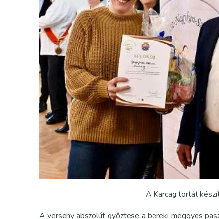
A Karcag tortát készí
A verseny abszolút győztese a bereki meggyes paszt