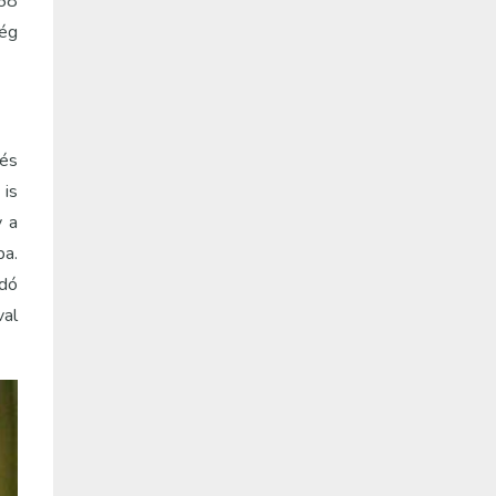
 58
ég
lés
 is
y a
ba.
odó
val