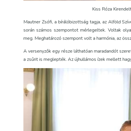
Kiss Róza Kirendel
Mautner Zsófi, a bírálóbizottság tagja, az Alföld S
során számos szempontot mérlegeltek. Voltak olyan
meg. Meghatározó szempont volt a harmónia, az összh
A versenyzők egy része láthatóan maradandót szerete
a zsűrit is meglepték. Az újhullámos ízek mellett h