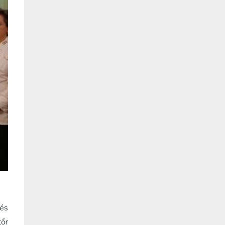
 és
tőr