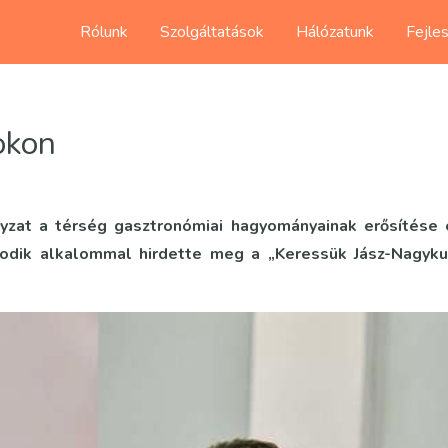
Rólunk
Szolgáltatások
Hálózatunk
Fejle
okon
zat a térség gasztronómiai hagyományainak erősítése 
dik alkalommal hirdette meg a „Keressük Jász-Nagyku