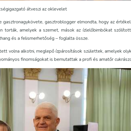
tségigazgató átveszi az oklevelet
zíve gasztronagykövete, gasztroblogger elmondta, hogy az értéke
 torták, amelyek a szemet, mások az ízlelőbimbókat szólítot
ang és a felismerhetőség – foglalta össze.
tt volna alkotni, meglepő ízpárosítások születtek, amelyek oly
agyományos finomságokat is bemutattak a profi és amatőr cukrász