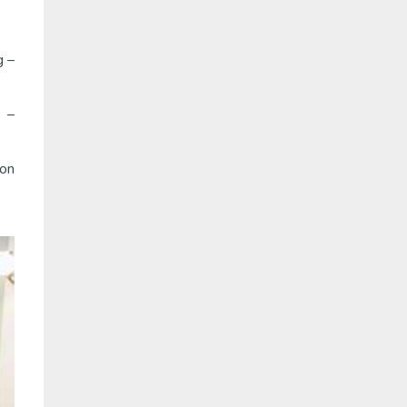
g –
 –
hon