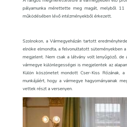
A rangos megmérettetésre a vármegyében élő profi
pályamunka mérettette meg magát, melyből 11 t
működésében lévő intézményekből érkezett.
Szolnokon, a Vármegyeházán tartott eredményhird
elnöke elmondta, a felvonultatott süteményekben a 
megjelent. Nem csak a látvány volt lenyűgöző, de a
vármegye különlegességei is megjelentek az alapan
Külön köszönetet mondott Cser-Kiss Rózának, a 
munkájáért, hogy a vármegye hagyományainak meg
vettek részt a versenyen.