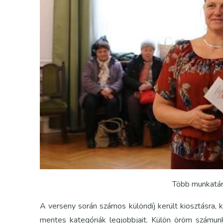
Több munkatárs
A verseny során számos különdíj került kiosztásra,
mentes kategóriák legjobbjait. Külön öröm számunk