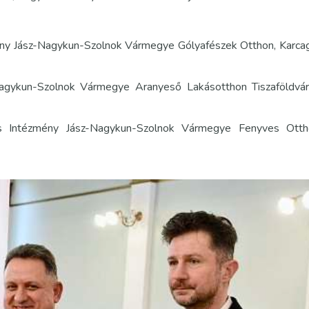
zmény Jász-Nagykun-Szolnok Vármegye Gólyafészek Otthon, Karca
gykun-Szolnok Vármegye Aranyeső Lakásotthon Tiszaföldvár
ális Intézmény Jász-Nagykun-Szolnok Vármegye Fenyves Ott