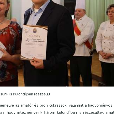
unk is különdíjban részesült
 kiemelve az amatőr és profi cukrászok, valamint a hagyományos
ra, hogy intézményeink három különdíjban is részesültek ama