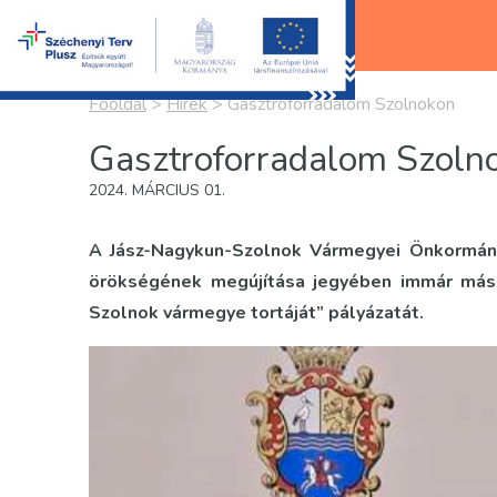
Főoldal
>
Hírek
>
Gasztroforradalom Szolnokon
Gasztroforradalom Szoln
2024. MÁRCIUS 01.
A Jász-Nagykun-Szolnok Vármegyei Önkormány
örökségének megújítása jegyében immár máso
Szolnok vármegye tortáját” pályázatát.