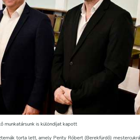
tő munkatársunk is különdíjat kapott
ernák torta lett, amely Perity Róbert (Berekfürdő) mestercukr