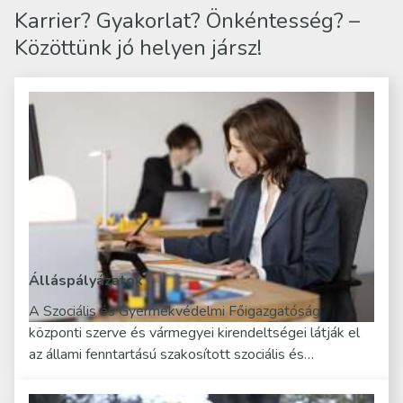
Karrier? Gyakorlat? Önkéntesség? –
Közöttünk jó helyen jársz!
Álláspályázatok
A Szociális és Gyermekvédelmi Főigazgatóság
központi szerve és vármegyei kirendeltségei látják el
az állami fenntartású szakosított szociális és…