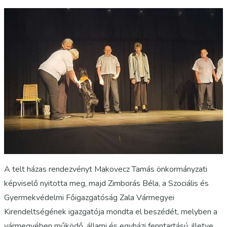
A telt házas rendezvényt Makovecz Tamás önkormányzati
képviselő nyitotta meg, majd Zimborás Béla, a Szociális és
Gyermekvédelmi Főigazgatóság Zala Vármegyei
Kirendeltségének igazgatója mondta el beszédét, melyben a
vármegyében működő, állami és egyházi fenntartású, illetve