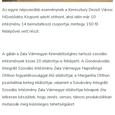
Az egyre népszerűbb eseménynek a Keresztury Dezső Városi
Művelődési Központ adott otthont, ahol idén már 10
intézmény 14 bemutatkozó csoportja, mintegy 150 fő
fellépővel vett részt.
A gálán a Zala Vármegyei Kirendeltséghez tartozó szociális
intézmények közel 20 ellátottja is fellépett. A Gondoskodás
Integrált Szociális Intézmény Zala Vármegye Napraforgó
Otthon fogyatékossággal élő ellátottjai, a Margaréta Otthon
pszichiátriai beteg ellátottjai, valamint a Szivárvány Integrált
Szociális Intézmény Zala Vármegye ellátottjai hónapok óta
lelkesen készültek, hogy zenés, verses, táncos produkciókban
mutassák meg különleges tehetségüket.