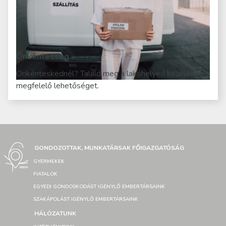
Önkéntesség
Önkénteskednél? Találd meg a lakóhelyed közelében a
megfelelő lehetőséget.
GONDOZOTTAK, MUNKATÁRSAK FŐIGAZGATÓSÁG
GYERMEKEK
FIATALOK
EGYEDI GONDOSKODÁST IGÉNYLŐ EMBERTÁRSAINK
SZAKÁPOLÁST IGÉNYLŐ EMBERTÁRSAINK
HÁLÓZATUNK