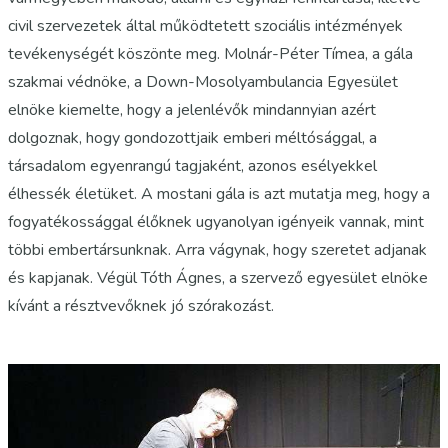
civil szervezetek által működtetett szociális intézmények
tevékenységét köszönte meg. Molnár-Péter Tímea, a gála
szakmai védnöke, a Down-Mosolyambulancia Egyesület
elnöke kiemelte, hogy a jelenlévők mindannyian azért
dolgoznak, hogy gondozottjaik emberi méltósággal, a
társadalom egyenrangú tagjaként, azonos esélyekkel
élhessék életüket. A mostani gála is azt mutatja meg, hogy a
fogyatékossággal élőknek ugyanolyan igényeik vannak, mint
többi embertársunknak. Arra vágynak, hogy szeretet adjanak
és kapjanak. Végül Tóth Ágnes, a szervező egyesület elnöke
kívánt a résztvevőknek jó szórakozást.