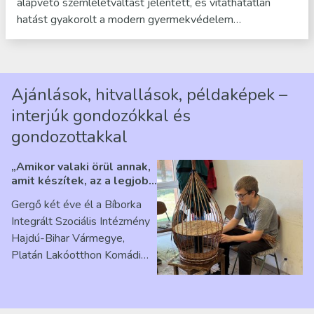
alapvető szemléletváltást jelentett, és vitathatatlan
hatást gyakorolt a modern gyermekvédelem…
Ajánlások, hitvallások, példaképek –
interjúk gondozókkal és
gondozottakkal
„Amikor valaki örül annak,
amit készítek, az a legjobb
érzés” – Beszélgetés
Gergő két éve él a Bíborka
Ribárszky Gergő ellátottal
Integrált Szociális Intézmény
Hajdú-Bihar Vármegye,
Platán Lakóotthon Komádi
telephelyen. Itt a
mindennapjai új értelmet…