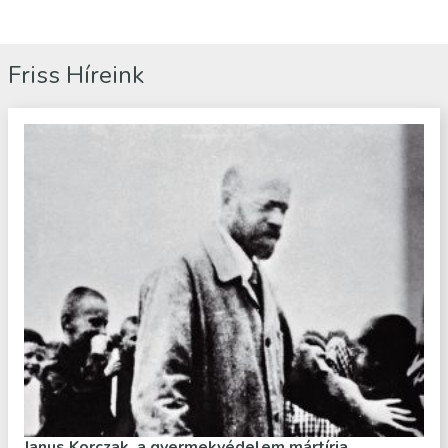
Friss Híreink
Janus Korczak, a gyermekvédelem mártírja