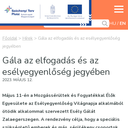
HU
EN
Főoldal
>
Hírek
>
Gála az elfogadás és az esélyegyenlőség
jegyében
Gála az elfogadás és az
esélyegyenlőség jegyében
2023. MÁJUS 12.
Május 11-én a Mozgássérültek és Fogyatékkal Élők
Egyesülete az Esélyegyenlőség Világnapja alkalmából
ötödik alkalommal szervezett Esély Gálát
Zalaegerszegen. A rendezvény célja, hogy a speciális
szükségletű emberek és más, sérülékeny csoportok