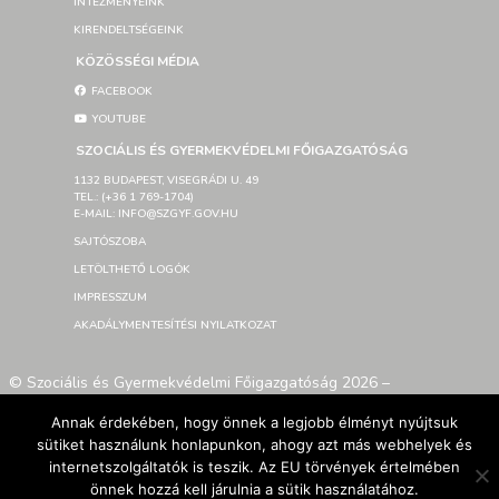
INTÉZMÉNYEINK
KIRENDELTSÉGEINK
KÖZÖSSÉGI MÉDIA
FACEBOOK
YOUTUBE
SZOCIÁLIS ÉS GYERMEKVÉDELMI FŐIGAZGATÓSÁG
1132 BUDAPEST, VISEGRÁDI U. 49
TEL.: (+36 1 769-1704)
E-MAIL: INFO@SZGYF.GOV.HU
SAJTÓSZOBA
LETÖLTHETŐ LOGÓK
IMPRESSZUM
AKADÁLYMENTESÍTÉSI NYILATKOZAT
© Szociális és Gyermekvédelmi Főigazgatóság 2026 –
Developed By SzGyF
Annak érdekében, hogy önnek a legjobb élményt nyújtsuk
sütiket használunk honlapunkon, ahogy azt más webhelyek és
internetszolgáltatók is teszik. Az EU törvények értelmében
önnek hozzá kell járulnia a sütik használatához.