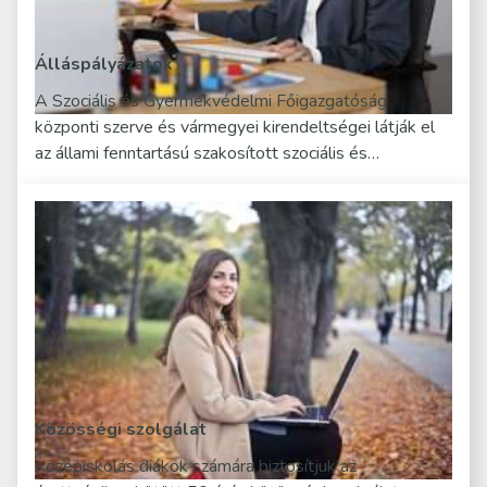
Álláspályázatok
A Szociális és Gyermekvédelmi Főigazgatóság
központi szerve és vármegyei kirendeltségei látják el
az állami fenntartású szakosított szociális és…
Közösségi szolgálat
Középiskolás diákok számára biztosítjuk az