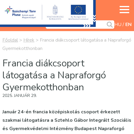
HU
EN
Főoldal
>
Hírek
>
Francia diákcsoport látogatása a Napraforgó
Gyermekotthonban
Francia diákcsoport
látogatása a Napraforgó
Gyermekotthonban
2025. JANUÁR 29.
Január 24-én francia középiskolás csoport érkezett
szakmai látogatásra a Sztehlo Gábor Integrált Szociális
és Gyermekvédelmi Intézmény Budapest Napraforgó