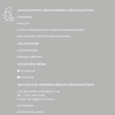
GONDOZOTTAK, MUNKATÁRSAK FŐIGAZGATÓSÁG
GYERMEKEK
FIATALOK
EGYEDI GONDOSKODÁST IGÉNYLŐ EMBERTÁRSAINK
SZAKÁPOLÁST IGÉNYLŐ EMBERTÁRSAINK
HÁLÓZATUNK
INTÉZMÉNYEINK
KIRENDELTSÉGEINK
KÖZÖSSÉGI MÉDIA
FACEBOOK
YOUTUBE
SZOCIÁLIS ÉS GYERMEKVÉDELMI FŐIGAZGATÓSÁG
1132 BUDAPEST, VISEGRÁDI U. 49
TEL.: (+36 1 769-1704)
E-MAIL: INFO@SZGYF.GOV.HU
SAJTÓSZOBA
LETÖLTHETŐ LOGÓK