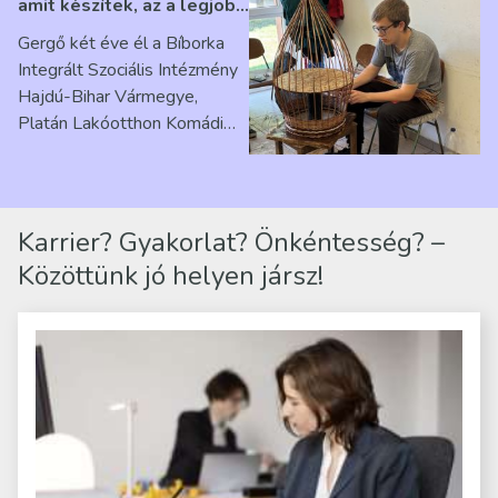
amit készítek, az a legjobb
érzés” – Beszélgetés
Gergő két éve él a Bíborka
Ribárszky Gergő ellátottal
Integrált Szociális Intézmény
Hajdú-Bihar Vármegye,
Platán Lakóotthon Komádi
telephelyen. Itt a
mindennapjai új értelmet…
Karrier? Gyakorlat? Önkéntesség? –
Közöttünk jó helyen jársz!