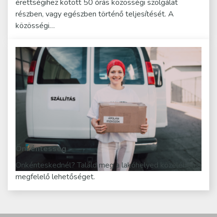
érettségihez kötött 50 órás közösségi szolgálat
részben, vagy egészben történő teljesítését. A
közösségi…
Önkéntesség
Önkénteskednél? Találd meg a lakóhelyed közelében a
megfelelő lehetőséget.