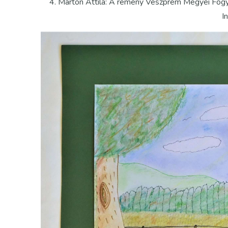
4. Marton Attila: A remény Veszprém Megyei Fogy
I