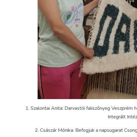
1. Szalontai Anita: Darvastói faliszőnyeg Veszprém
Integrált Int
2. Császár Mónika: Befogjuk a napsugarat Cso