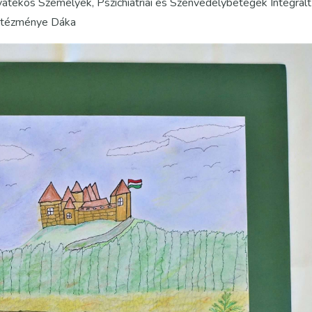
atékos Személyek, Pszichiátriai és Szenvedélybetegek Integrált
ntézménye Dáka