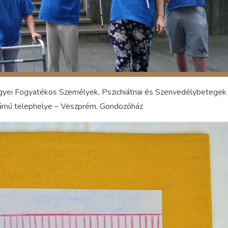
yei Fogyatékos Személyek, Pszichiátriai és Szenvedélybetegek
zámú telephelye – Veszprém, Gondozóház