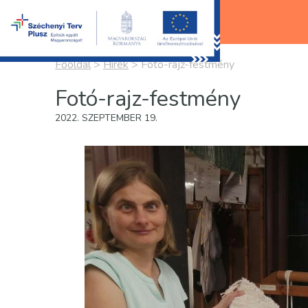
Főoldal
>
Hírek
>
Fotó-rajz-festmény
Fotó-rajz-festmény
2022. SZEPTEMBER 19.