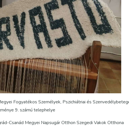
 Megyei Fogyatékos Személyek, Pszichiátriai és Szenvedélybeteg
ézménye 9. számú telephelye
ngrád-Csanád Megyei Napsugár Otthon Szegedi Vakok Otthona