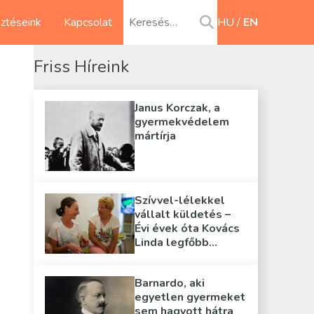
sztéseink
Kapcsolat
HU
EN
Friss Híreink
Janus Korczak, a
gyermekvédelem
mártírja
Szívvel-lélekkel
vállalt küldetés –
Évi évek óta Kovács
Linda legfőbb
támasza
Barnardo, aki
egyetlen gyermeket
sem hagyott hátra