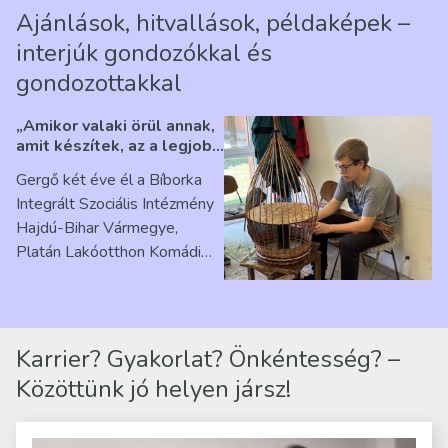
Ajánlások, hitvallások, példaképek –
interjúk gondozókkal és
gondozottakkal
„Amikor valaki örül annak,
amit készítek, az a legjobb
érzés” – Beszélgetés
Gergő két éve él a Bíborka
Ribárszky Gergő ellátottal
Integrált Szociális Intézmény
Hajdú-Bihar Vármegye,
Platán Lakóotthon Komádi
telephelyen. Itt a
mindennapjai új értelmet…
Karrier? Gyakorlat? Önkéntesség? –
Közöttünk jó helyen jársz!