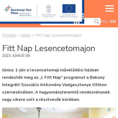
HU
EN
Főoldal
>
Hírek
>
Fitt Nap Lesencetomajon
Fitt Nap Lesencetomajon
2023. JÚNIUS 09.
Június 1-jén a lesencetomaji művelődési házban
rendezték meg az „I. Fitt Nap” programot a Bakony
Integrált Szociális Intézmény Vadgesztenye Otthon
szervezésében. A hagyományteremtő rendezvénynek
nagy sikere volt a résztvevők körében.