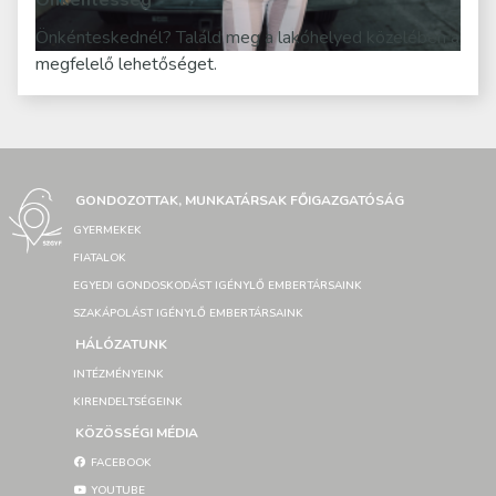
Önkéntesség
Önkénteskednél? Találd meg a lakóhelyed közelében a
megfelelő lehetőséget.
GONDOZOTTAK, MUNKATÁRSAK FŐIGAZGATÓSÁG
GYERMEKEK
FIATALOK
EGYEDI GONDOSKODÁST IGÉNYLŐ EMBERTÁRSAINK
SZAKÁPOLÁST IGÉNYLŐ EMBERTÁRSAINK
HÁLÓZATUNK
INTÉZMÉNYEINK
KIRENDELTSÉGEINK
KÖZÖSSÉGI MÉDIA
FACEBOOK
YOUTUBE