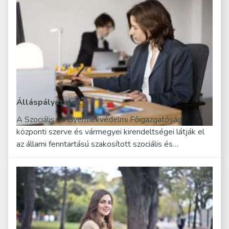
Álláspályázatok
A Szociális és Gyermekvédelmi Főigazgatóság
központi szerve és vármegyei kirendeltségei látják el
az állami fenntartású szakosított szociális és…