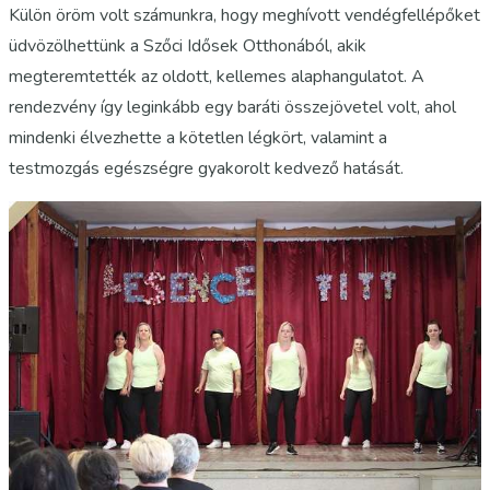
Külön öröm volt számunkra, hogy meghívott vendégfellépőket
üdvözölhettünk a Szőci Idősek Otthonából, akik
megteremtették az oldott, kellemes alaphangulatot. A
rendezvény így leginkább egy baráti összejövetel volt, ahol
mindenki élvezhette a kötetlen légkört, valamint a
testmozgás egészségre gyakorolt kedvező hatását.