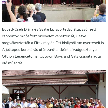
Egyed-Cseh Diána és Szalai Lili sportedző által zsűrizett
csoportok minősített oklevelet vehettek át, illetve
megválasztották a Fitt király és Fitt királynői cím nyerteseit is.
A jelképes koronázás után zárótáncként a Vadgesztenye
Otthon Lesencetomaj Uptown Boys and Girls csapata adta
elő műsorát.