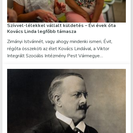
Szívvel-lélekkel vállalt küldetés – Évi évek óta
Kovács Linda legfőbb támasza
Zimányi Istvánnét, vagy ahogy mindenki ismeri, Évit,
régóta összeköti az élet Kovács Lindával, a Viktor
Integrált Szociális Intézmény Pest Vármegye…