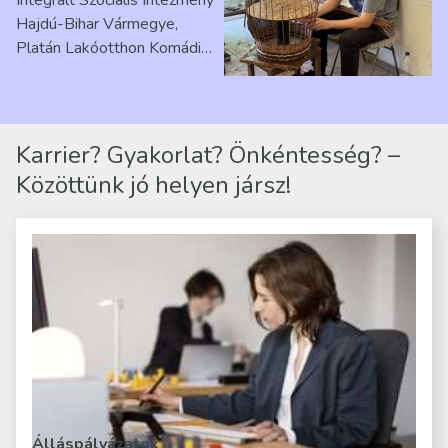
Hajdú-Bihar Vármegye,
Platán Lakóotthon Komádi
telephelyen. Itt a
mindennapjai új értelmet…
Karrier? Gyakorlat? Önkéntesség? –
Közöttünk jó helyen jársz!
Álláspályázatok