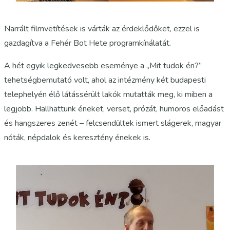
Narrált filmvetítések is várták az érdeklődőket, ezzel is
gazdagítva a Fehér Bot Hete programkínálatát.
A hét egyik legkedvesebb eseménye a „Mit tudok én?”
tehetségbemutató volt, ahol az intézmény két budapesti
telephelyén élő látássérült lakók mutatták meg, ki miben a
legjobb. Hallhattunk éneket, verset, prózát, humoros előadást
és hangszeres zenét – felcsendültek ismert slágerek, magyar
nóták, népdalok és keresztény énekek is.