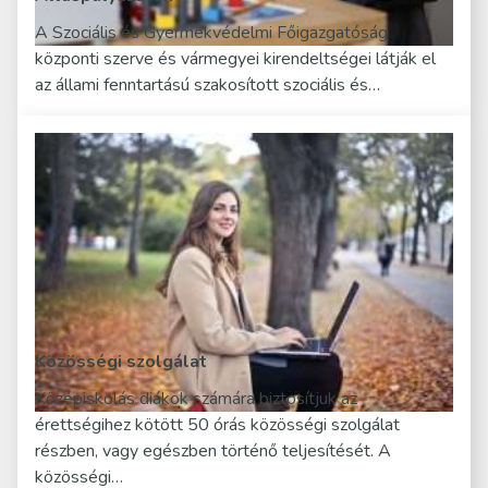
A Szociális és Gyermekvédelmi Főigazgatóság
központi szerve és vármegyei kirendeltségei látják el
az állami fenntartású szakosított szociális és…
Közösségi szolgálat
Középiskolás diákok számára biztosítjuk az
érettségihez kötött 50 órás közösségi szolgálat
részben, vagy egészben történő teljesítését. A
közösségi…