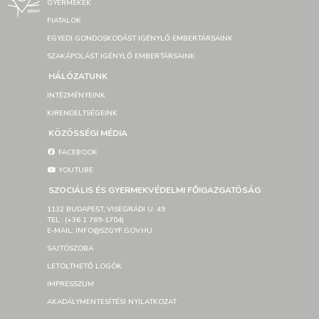
GYERMEKEK
FIATALOK
EGYEDI GONDOSKODÁST IGÉNYLŐ EMBERTÁRSAINK
SZAKÁPOLÁST IGÉNYLŐ EMBERTÁRSAINK
HÁLÓZATUNK
INTÉZMÉNYEINK
KIRENDELTSÉGEINK
KÖZÖSSÉGI MÉDIA
FACEBOOK
YOUTUBE
SZOCIÁLIS ÉS GYERMEKVÉDELMI FŐIGAZGATÓSÁG
1132 BUDAPEST, VISEGRÁDI U. 49
TEL.: (+36 1 769-1704)
E-MAIL: INFO@SZGYF.GOV.HU
SAJTÓSZOBA
LETÖLTHETŐ LOGÓK
IMPRESSZUM
AKADÁLYMENTESÍTÉSI NYILATKOZAT