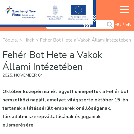
HU
EN
Főoldal
>
Hírek
>
Fehér Bot Hete a Vakok Állami Intézetében
Fehér Bot Hete a Vakok
Állami Intézetében
2025. NOVEMBER 04.
Október közepén ismét együtt ünnepeltük a Fehér bot
nemzetközi napját, amelyet világszerte október 15-én
tartanak a látássérült emberek önállóságának,
társadalmi szerepvállalásának és jogainak
elismerésére.