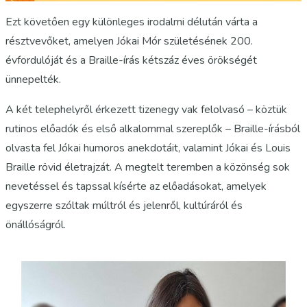
Ezt követően egy különleges irodalmi délután várta a
résztvevőket, amelyen Jókai Mór születésének 200.
évfordulóját és a Braille-írás kétszáz éves örökségét
ünnepelték.
A két telephelyről érkezett tizenegy vak felolvasó – köztük
rutinos előadók és első alkalommal szereplők – Braille-írásból
olvasta fel Jókai humoros anekdotáit, valamint Jókai és Louis
Braille rövid életrajzát. A megtelt teremben a közönség sok
nevetéssel és tapssal kísérte az előadásokat, amelyek
egyszerre szóltak múltról és jelenről, kultúráról és
önállóságról.