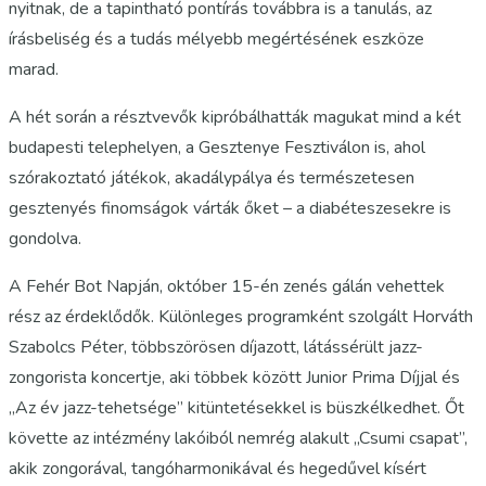
nyitnak, de a tapintható pontírás továbbra is a tanulás, az
írásbeliség és a tudás mélyebb megértésének eszköze
marad.
A hét során a résztvevők kipróbálhatták magukat mind a két
budapesti telephelyen, a Gesztenye Fesztiválon is, ahol
szórakoztató játékok, akadálypálya és természetesen
gesztenyés finomságok várták őket – a diabéteszesekre is
gondolva.
A Fehér Bot Napján, október 15-én zenés gálán vehettek
rész az érdeklődők. Különleges programként szolgált Horváth
Szabolcs Péter, többszörösen díjazott, látássérült jazz-
zongorista koncertje, aki többek között Junior Prima Díjjal és
„Az év jazz-tehetsége” kitüntetésekkel is büszkélkedhet. Őt
követte az intézmény lakóiból nemrég alakult „Csumi csapat”,
akik zongorával, tangóharmonikával és hegedűvel kísért