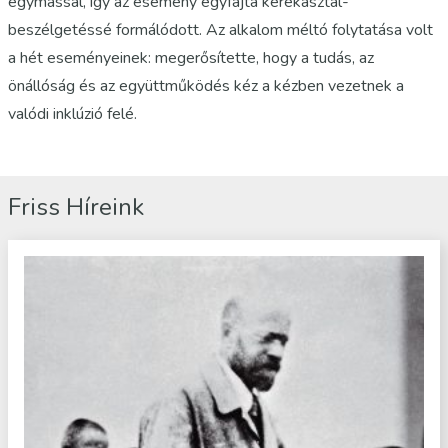
egymással, így az esemény egyfajta kerekasztal-
beszélgetéssé formálódott. Az alkalom méltó folytatása volt
a hét eseményeinek: megerősítette, hogy a tudás, az
önállóság és az együttműködés kéz a kézben vezetnek a
valódi inklúzió felé.
Friss Híreink