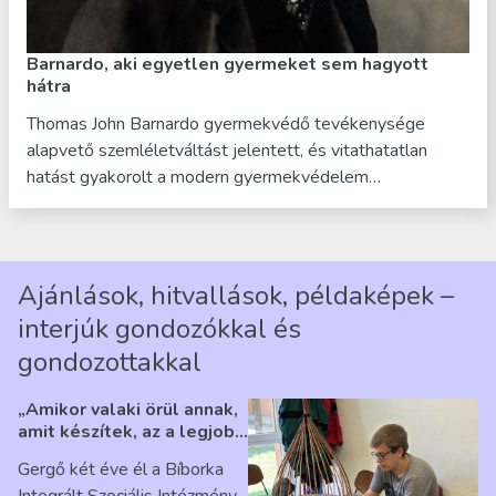
Barnardo, aki egyetlen gyermeket sem hagyott
hátra
Thomas John Barnardo gyermekvédő tevékenysége
alapvető szemléletváltást jelentett, és vitathatatlan
hatást gyakorolt a modern gyermekvédelem…
Ajánlások, hitvallások, példaképek –
interjúk gondozókkal és
gondozottakkal
„Amikor valaki örül annak,
amit készítek, az a legjobb
érzés” – Beszélgetés
Gergő két éve él a Bíborka
Ribárszky Gergő ellátottal
Integrált Szociális Intézmény