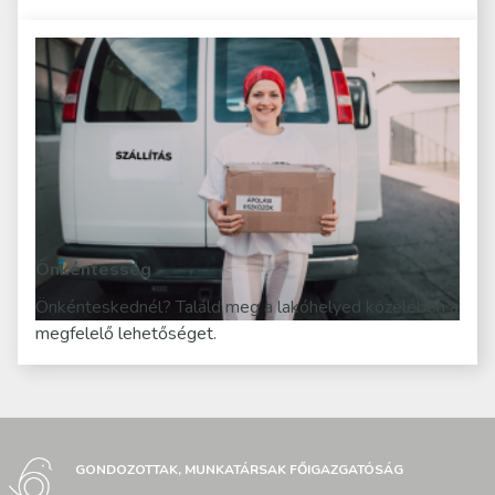
Önkéntesség
Önkénteskednél? Találd meg a lakóhelyed közelében a
megfelelő lehetőséget.
GONDOZOTTAK, MUNKATÁRSAK FŐIGAZGATÓSÁG