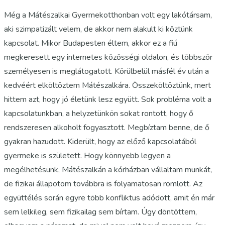
Még a Mátészalkai Gyermekotthonban volt egy lakótársam,
aki szimpatizált velem, de akkor nem alakult ki köztünk
kapcsolat. Mikor Budapesten éltem, akkor ez a fiú
megkeresett egy internetes közösségi oldalon, és többször
személyesen is meglátogatott. Körülbelül másfél év után a
kedvéért elköltöztem Mátészalkára. Összeköltöztünk, mert
hittem azt, hogy jó életünk lesz együtt. Sok probléma volt a
kapcsolatunkban, a helyzetünkön sokat rontott, hogy ő
rendszeresen alkoholt fogyasztott. Megbíztam benne, de ő
gyakran hazudott. Kiderült, hogy az előző kapcsolatából
gyermeke is született. Hogy könnyebb legyen a
megélhetésünk, Mátészalkán a kórházban vállaltam munkát,
de fizikai állapotom továbbra is folyamatosan romlott. Az
együttélés során egyre több konfliktus adódott, amit én már
sem lelkileg, sem fizikailag sem bírtam. Úgy döntöttem,