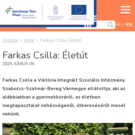
HU
EN
Főoldal
>
Hírek
>
Farkas Csilla: Életút
Farkas Csilla: Életút
2025. JÚNIUS 05.
Farkas Csilla a Viktória Integrált Szociális Intézmény
Szabolcs-Szatmár-Bereg Vármegye ellátottja, aki az
alábbiakban a gyermekkoráról, az életben
megtapasztalat nehézségeiről, útkereséséről mesél
nekünk.