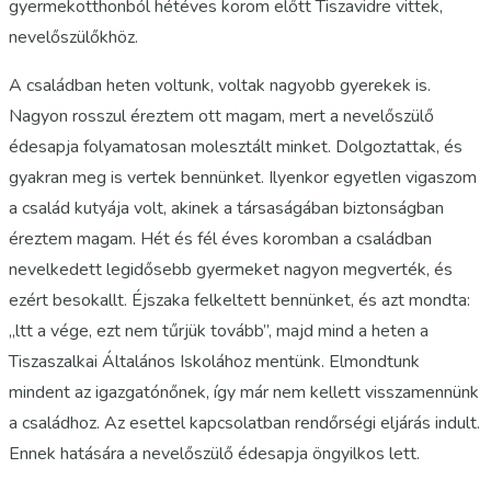
gyermekotthonból hétéves korom előtt Tiszavidre vittek,
nevelőszülőkhöz.
A családban heten voltunk, voltak nagyobb gyerekek is.
Nagyon rosszul éreztem ott magam, mert a nevelőszülő
édesapja folyamatosan molesztált minket. Dolgoztattak, és
gyakran meg is vertek bennünket. Ilyenkor egyetlen vigaszom
a család kutyája volt, akinek a társaságában biztonságban
éreztem magam. Hét és fél éves koromban a családban
nevelkedett legidősebb gyermeket nagyon megverték, és
ezért besokallt. Éjszaka felkeltett bennünket, és azt mondta:
„ltt a vége, ezt nem tűrjük tovább”, majd mind a heten a
Tiszaszalkai Általános Iskolához mentünk. Elmondtunk
mindent az igazgatónőnek, így már nem kellett visszamennünk
a családhoz. Az esettel kapcsolatban rendőrségi eljárás indult.
Ennek hatására a nevelőszülő édesapja öngyilkos lett.