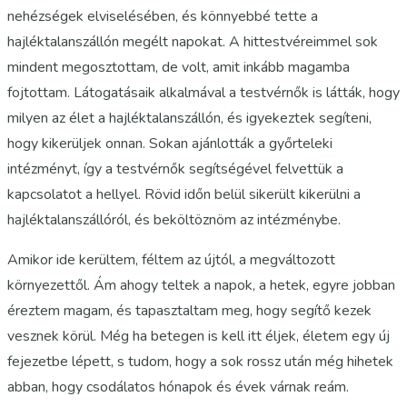
nehézségek elviselésében, és könnyebbé tette a
hajléktalanszállón megélt napokat. A hittestvéreimmel sok
mindent megosztottam, de volt, amit inkább magamba
fojtottam. Látogatásaik alkalmával a testvérnők is látták, hogy
milyen az élet a hajléktalanszállón, és igyekeztek segíteni,
hogy kikerüljek onnan. Sokan ajánlották a győrteleki
intézményt, így a testvérnők segítségével felvettük a
kapcsolatot a hellyel. Rövid időn belül sikerült kikerülni a
hajléktalanszállóról, és beköltöznöm az intézménybe.
Amikor ide kerültem, féltem az újtól, a megváltozott
környezettől. Ám ahogy teltek a napok, a hetek, egyre jobban
éreztem magam, és tapasztaltam meg, hogy segítő kezek
vesznek körül. Még ha betegen is kell itt éljek, életem egy új
fejezetbe lépett, s tudom, hogy a sok rossz után még hihetek
abban, hogy csodálatos hónapok és évek várnak reám.