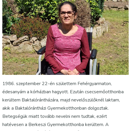
1986. szeptember 22-én születtem Fehérgyarmaton,
édesanyám a kórházban hagyott. Ezután csecsemőotthonba
kerültem Baktalórántházára, majd nevelőszülőknél laktam,
akik a Baktalórántházi Gyermekotthonban dolgoztak.
Betegségük miatt tovább nevelni nem tudtak, ezért
hatévesen a Berkeszi Gyermekotthonba kerültem. A