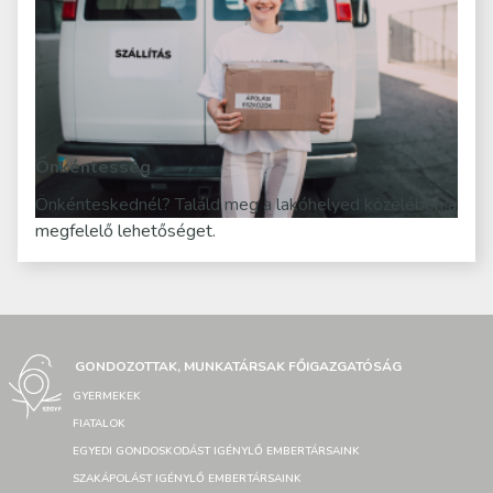
Önkéntesség
Önkénteskednél? Találd meg a lakóhelyed közelében a
megfelelő lehetőséget.
GONDOZOTTAK, MUNKATÁRSAK FŐIGAZGATÓSÁG
GYERMEKEK
FIATALOK
EGYEDI GONDOSKODÁST IGÉNYLŐ EMBERTÁRSAINK
SZAKÁPOLÁST IGÉNYLŐ EMBERTÁRSAINK