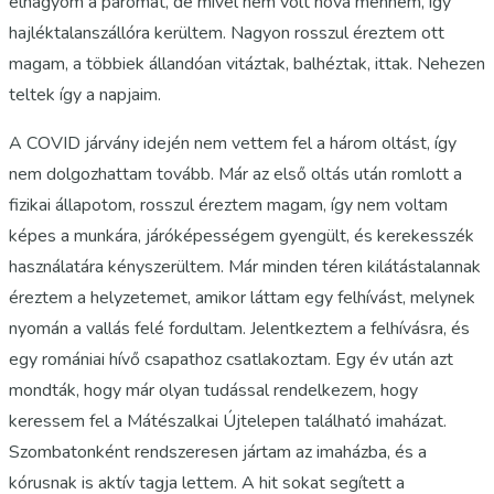
elhagyom a páromat, de mivel nem volt hová mennem, így
hajléktalanszállóra kerültem. Nagyon rosszul éreztem ott
magam, a többiek állandóan vitáztak, balhéztak, ittak. Nehezen
teltek így a napjaim.
A COVID járvány idején nem vettem fel a három oltást, így
nem dolgozhattam tovább. Már az első oltás után romlott a
fizikai állapotom, rosszul éreztem magam, így nem voltam
képes a munkára, járóképességem gyengült, és kerekesszék
használatára kényszerültem. Már minden téren kilátástalannak
éreztem a helyzetemet, amikor láttam egy felhívást, melynek
nyomán a vallás felé fordultam. Jelentkeztem a felhívásra, és
egy romániai hívő csapathoz csatlakoztam. Egy év után azt
mondták, hogy már olyan tudással rendelkezem, hogy
keressem fel a Mátészalkai Újtelepen található imaházat.
Szombatonként rendszeresen jártam az imaházba, és a
kórusnak is aktív tagja lettem. A hit sokat segített a