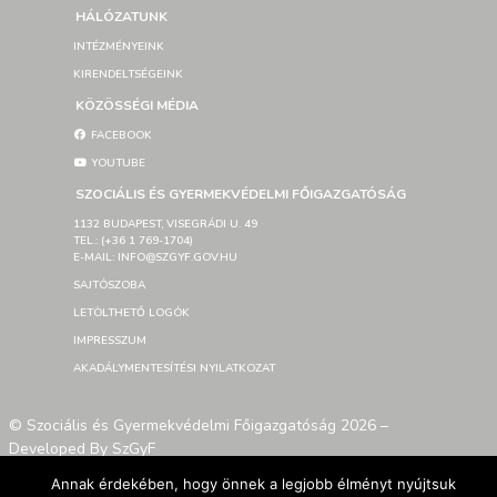
HÁLÓZATUNK
INTÉZMÉNYEINK
KIRENDELTSÉGEINK
KÖZÖSSÉGI MÉDIA
FACEBOOK
YOUTUBE
SZOCIÁLIS ÉS GYERMEKVÉDELMI FŐIGAZGATÓSÁG
1132 BUDAPEST, VISEGRÁDI U. 49
TEL.: (+36 1 769-1704)
E-MAIL: INFO@SZGYF.GOV.HU
SAJTÓSZOBA
LETÖLTHETŐ LOGÓK
IMPRESSZUM
AKADÁLYMENTESÍTÉSI NYILATKOZAT
© Szociális és Gyermekvédelmi Főigazgatóság 2026 –
Developed By SzGyF
Annak érdekében, hogy önnek a legjobb élményt nyújtsuk