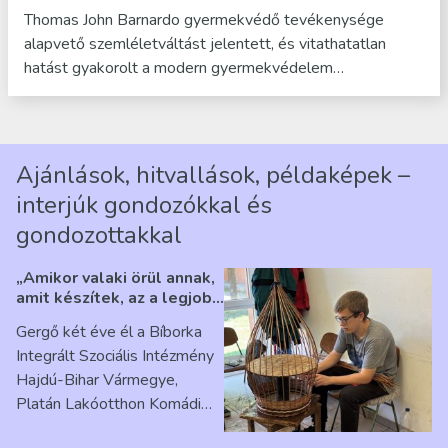
Thomas John Barnardo gyermekvédő tevékenysége
alapvető szemléletváltást jelentett, és vitathatatlan
hatást gyakorolt a modern gyermekvédelem…
Ajánlások, hitvallások, példaképek –
interjúk gondozókkal és
gondozottakkal
„Amikor valaki örül annak,
amit készítek, az a legjobb
érzés” – Beszélgetés
Gergő két éve él a Bíborka
Ribárszky Gergő ellátottal
Integrált Szociális Intézmény
Hajdú-Bihar Vármegye,
Platán Lakóotthon Komádi
telephelyen. Itt a