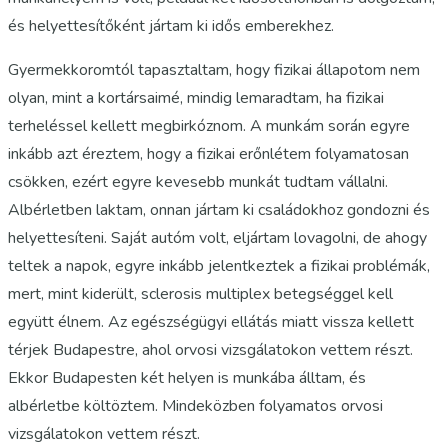
és helyettesítőként jártam ki idős emberekhez.
Gyermekkoromtól tapasztaltam, hogy fizikai állapotom nem
olyan, mint a kortársaimé, mindig lemaradtam, ha fizikai
terheléssel kellett megbirkóznom. A munkám során egyre
inkább azt éreztem, hogy a fizikai erőnlétem folyamatosan
csökken, ezért egyre kevesebb munkát tudtam vállalni.
Albérletben laktam, onnan jártam ki családokhoz gondozni és
helyettesíteni. Saját autóm volt, eljártam lovagolni, de ahogy
teltek a napok, egyre inkább jelentkeztek a fizikai problémák,
mert, mint kiderült, sclerosis multiplex betegséggel kell
együtt élnem. Az egészségügyi ellátás miatt vissza kellett
térjek Budapestre, ahol orvosi vizsgálatokon vettem részt.
Ekkor Budapesten két helyen is munkába álltam, és
albérletbe költöztem. Mindeközben folyamatos orvosi
vizsgálatokon vettem részt.