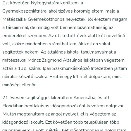
Ezt követően Nyíregyházára kerültem, a
Gyermekpszichiátriára, ahol tízéves koromig éltem, majd a
Mátészalkai Gyermekotthonba helyeztek. Jól éreztem magam
a társaimmal, de mindig volt bennem bizalmatlanság az
emberekkel szemben. Az ott töltött évek alatt két nevelőnő
volt, akikre mindenben számíthattam, ők ketten sokat
segítettek nekem. Az általános iskolai tanulmányaimat a
mátészalkai Móricz Zsigmond Általános Iskolában végeztem,
aztán a 138. számú Ipari Szakmunkásképző Intézetben jártam
nőiruha-készítő szakra. Ezután egy kft.-nél dolgoztam, mint
minőségi ellenőr.
21 évesen segítséggel kikerültem Amerikába, és ott
Floridában bentlakásos idősgondozóként kezdtem dolgozni.
Miután megtanultam az angol nyelvet, el is végeztem az
idősgondozó iskolát. Ezt követően több településen több
munkahelyem is volt, például két idősotthonban is dolgoztam,