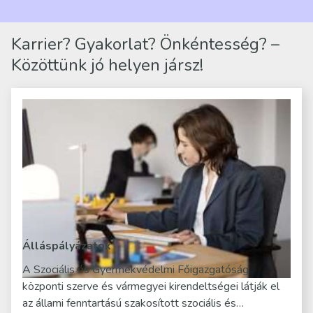
mindennapjai új értelmet…
Karrier? Gyakorlat? Önkéntesség? –
Közöttünk jó helyen jársz!
Álláspályázatok
A Szociális és Gyermekvédelmi Főigazgatóság
központi szerve és vármegyei kirendeltségei látják el
az állami fenntartású szakosított szociális és…