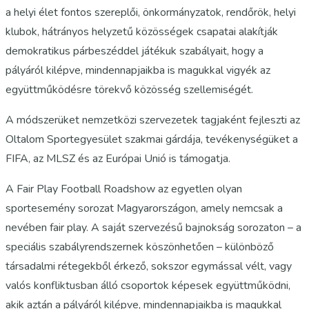
a helyi élet fontos szereplői, önkormányzatok, rendőrök, helyi
klubok, hátrányos helyzetű közösségek csapatai alakítják
demokratikus párbeszéddel játékuk szabályait, hogy a
pályáról kilépve, mindennapjaikba is magukkal vigyék az
együttműködésre törekvő közösség szellemiségét.
A módszerüket nemzetközi szervezetek tagjaként fejleszti az
Oltalom Sportegyesület szakmai gárdája, tevékenységüket a
FIFA, az MLSZ és az Európai Unió is támogatja.
A Fair Play Football Roadshow az egyetlen olyan
sportesemény sorozat Magyarországon, amely nemcsak a
nevében fair play. A saját szervezésű bajnokság sorozaton – a
speciális szabályrendszernek köszönhetően – különböző
társadalmi rétegekből érkező, sokszor egymással vélt, vagy
valós konfliktusban álló csoportok képesek együttműködni,
akik aztán a pályáról kilépve, mindennapjaikba is magukkal