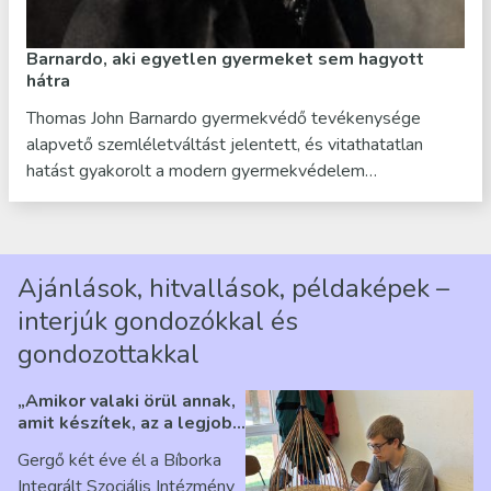
Barnardo, aki egyetlen gyermeket sem hagyott
hátra
Thomas John Barnardo gyermekvédő tevékenysége
alapvető szemléletváltást jelentett, és vitathatatlan
hatást gyakorolt a modern gyermekvédelem…
Ajánlások, hitvallások, példaképek –
interjúk gondozókkal és
gondozottakkal
„Amikor valaki örül annak,
amit készítek, az a legjobb
érzés” – Beszélgetés
Gergő két éve él a Bíborka
Ribárszky Gergő ellátottal
Integrált Szociális Intézmény