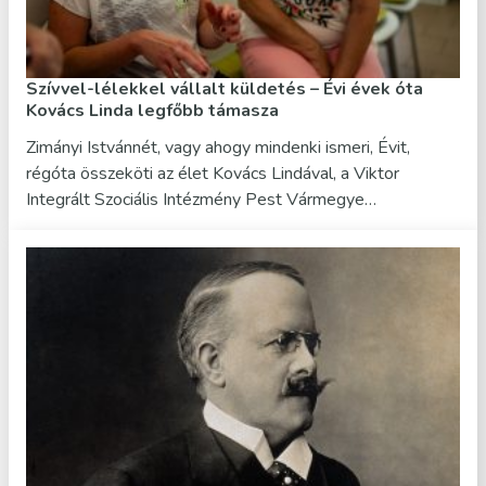
Szívvel-lélekkel vállalt küldetés – Évi évek óta
Kovács Linda legfőbb támasza
Zimányi Istvánnét, vagy ahogy mindenki ismeri, Évit,
régóta összeköti az élet Kovács Lindával, a Viktor
Integrált Szociális Intézmény Pest Vármegye…