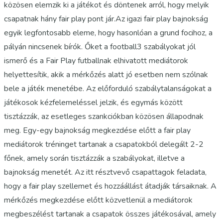
közösen elemzik ki a játékot és döntenek arról, hogy melyik
csapatnak hány fair play pont jár.Az igazi fair play bajnokság
egyik legfontosabb eleme, hogy hasonlóan a grund focihoz, a
pályán nincsenek bírók. Őket a football3 szabályokat jól
ismerő és a Fair Play futballnak elhivatott mediátorok
helyettesítik, akik a mérkőzés alatt jó esetben nem szólnak
bele a játék menetébe. Az előforduló szabálytalanságokat a
játékosok kézfelemeléssel jelzik, és egymás között
tisztázzák, az esetleges szankciókban közösen állapodnak
meg. Egy-egy bajnokság megkezdése előtt a fair play
mediátorok tréninget tartanak a csapatokból delegált 2-2
főnek, amely során tisztázzák a szabályokat, illetve a
bajnokság menetét. Az itt résztvevő csapattagok feladata,
hogy a fair play szellemet és hozzáállást átadják társaiknak. A
mérkőzés megkezdése előtt közvetlenül a mediátorok
megbeszélést tartanak a csapatok összes játékosával, amely