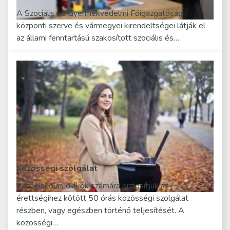
A Szociális és Gyermekvédelmi Főigazgatóság
központi szerve és vármegyei kirendeltségei látják el
az állami fenntartású szakosított szociális és…
Közösségi szolgálat
Középiskolás diákok számára biztosítjuk az
érettségihez kötött 50 órás közösségi szolgálat
részben, vagy egészben történő teljesítését. A
közösségi…