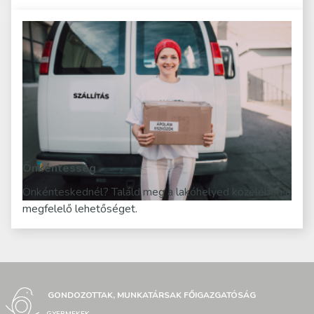
Önkéntesség
Önkénteskednél? Találd meg a lakóhelyed közelében a
megfelelő lehetőséget.
GONDOZOTTAK, MUNKATÁRSAK FŐIGAZGATÓSÁG