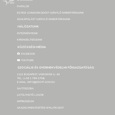
GYERMEKEK
FIATALOK
EGYEDI GONDOSKODÁST IGÉNYLŐ EMBERTÁRSAINK
SZAKÁPOLÁST IGÉNYLŐ EMBERTÁRSAINK
HÁLÓZATUNK
INTÉZMÉNYEINK
KIRENDELTSÉGEINK
KÖZÖSSÉGI MÉDIA
FACEBOOK
YOUTUBE
SZOCIÁLIS ÉS GYERMEKVÉDELMI FŐIGAZGATÓSÁG
1132 BUDAPEST, VISEGRÁDI U. 49
TEL.: (+36 1 769-1704)
E-MAIL: INFO@SZGYF.GOV.HU
SAJTÓSZOBA
LETÖLTHETŐ LOGÓK
IMPRESSZUM
AKADÁLYMENTESÍTÉSI NYILATKOZAT