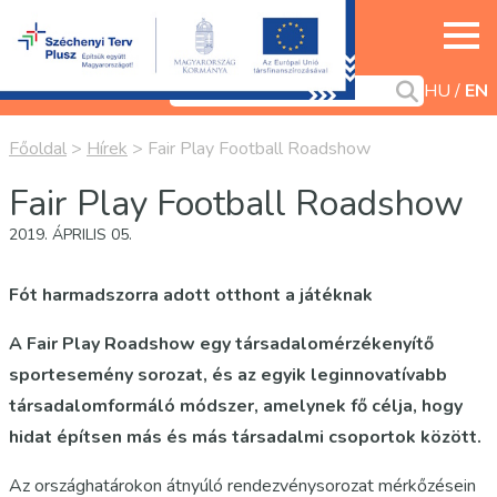
HU
EN
Főoldal
>
Hírek
>
Fair Play Football Roadshow
Fair Play Football Roadshow
2019. ÁPRILIS 05.
Fót harmadszorra adott otthont a játéknak
A Fair Play Roadshow egy társadalomérzékenyítő
sportesemény sorozat, és az egyik leginnovatívabb
társadalomformáló módszer, amelynek fő célja, hogy
hidat építsen más és más társadalmi csoportok között.
Az országhatárokon átnyúló rendezvénysorozat mérkőzésein