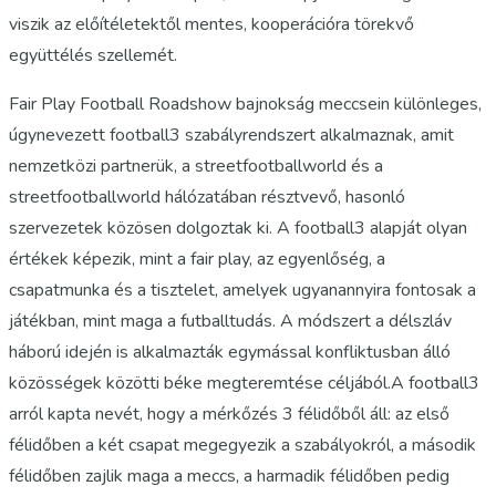
viszik az előítéletektől mentes, kooperációra törekvő
együttélés szellemét.
Fair Play Football Roadshow bajnokság meccsein különleges,
úgynevezett football3 szabályrendszert alkalmaznak, amit
nemzetközi partnerük, a streetfootballworld és a
streetfootballworld hálózatában résztvevő, hasonló
szervezetek közösen dolgoztak ki. A football3 alapját olyan
értékek képezik, mint a fair play, az egyenlőség, a
csapatmunka és a tisztelet, amelyek ugyanannyira fontosak a
játékban, mint maga a futballtudás. A módszert a délszláv
háború idején is alkalmazták egymással konfliktusban álló
közösségek közötti béke megteremtése céljából.A football3
arról kapta nevét, hogy a mérkőzés 3 félidőből áll: az első
félidőben a két csapat megegyezik a szabályokról, a második
félidőben zajlik maga a meccs, a harmadik félidőben pedig