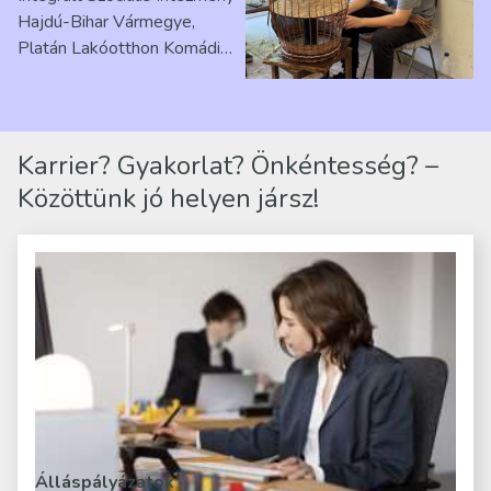
Hajdú-Bihar Vármegye,
Platán Lakóotthon Komádi
telephelyen. Itt a
mindennapjai új értelmet…
Karrier? Gyakorlat? Önkéntesség? –
Közöttünk jó helyen jársz!
Álláspályázatok