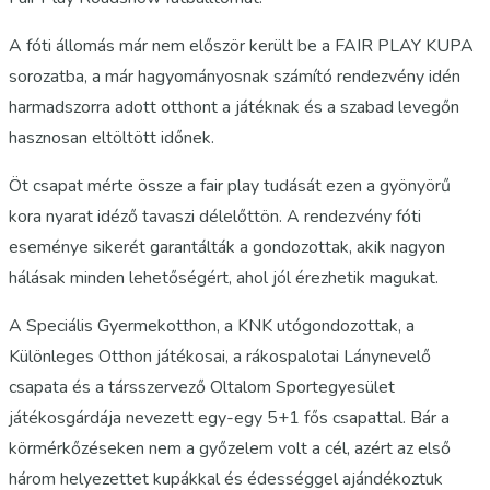
A fóti állomás már nem először került be a FAIR PLAY KUPA
sorozatba, a már hagyományosnak számító rendezvény idén
harmadszorra adott otthont a játéknak és a szabad levegőn
hasznosan eltöltött időnek.
Öt csapat mérte össze a fair play tudását ezen a gyönyörű
kora nyarat idéző tavaszi délelőttön. A rendezvény fóti
eseménye sikerét garantálták a gondozottak, akik nagyon
hálásak minden lehetőségért, ahol jól érezhetik magukat.
A Speciális Gyermekotthon, a KNK utógondozottak, a
Különleges Otthon játékosai, a rákospalotai Lánynevelő
csapata és a társszervező Oltalom Sportegyesület
játékosgárdája nevezett egy-egy 5+1 fős csapattal. Bár a
körmérkőzéseken nem a győzelem volt a cél, azért az első
három helyezettet kupákkal és édességgel ajándékoztuk