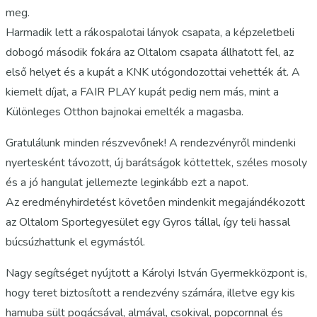
meg.
Harmadik lett a rákospalotai lányok csapata, a képzeletbeli
dobogó második fokára az Oltalom csapata állhatott fel, az
első helyet és a kupát a KNK utógondozottai vehették át. A
kiemelt díjat, a FAIR PLAY kupát pedig nem más, mint a
Különleges Otthon bajnokai emelték a magasba.
Gratulálunk minden részvevőnek! A rendezvényről mindenki
nyertesként távozott, új barátságok köttettek, széles mosoly
és a jó hangulat jellemezte leginkább ezt a napot.
Az eredményhirdetést követően mindenkit megajándékozott
az Oltalom Sportegyesület egy Gyros tállal, így teli hassal
búcsúzhattunk el egymástól.
Nagy segítséget nyújtott a Károlyi István Gyermekközpont is,
hogy teret biztosított a rendezvény számára, illetve egy kis
hamuba sült pogácsával, almával, csokival, popcornnal és