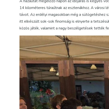
A hazautat megelőző napon az időjárás is kegyes volt
14 kilométeres túraútnak az esztenákhoz. A városi lé
távot. Az erdélyi magasokban még a sütögetéshez sz
itt elkészült sok-sok finomság is elnyerte a tetszés
közös játék, valamint a nagy beszélgetések tették fe