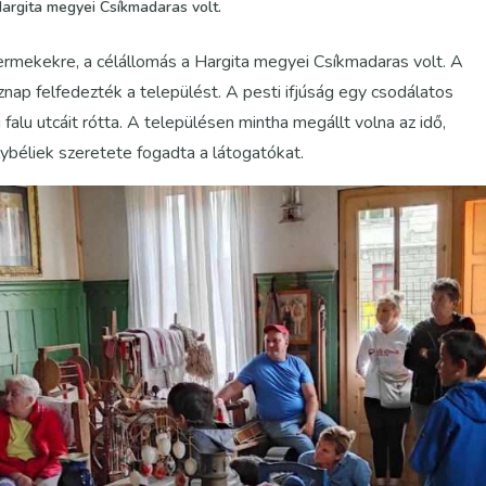
argita megyei Csíkmadaras volt.
ermekekre, a célállomás a Hargita megyei Csíkmadaras volt. A
nap felfedezték a települést. A pesti ifjúság egy csodálatos
falu utcáit rótta. A településen mintha megállt volna az idő,
lybéliek szeretete fogadta a látogatókat.