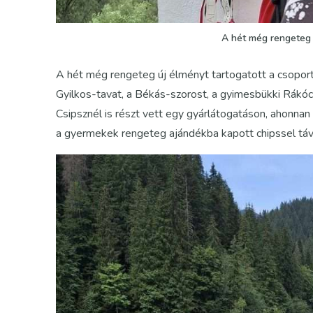
A hét még rengeteg 
A hét még rengeteg új élményt tartogatott a csoport
Gyilkos-tavat, a Békás-szorost, a gyimesbükki Rákócz
Csipsznél is részt vett egy gyárlátogatáson, ahonna
a gyermekek rengeteg ajándékba kapott chipssel táv