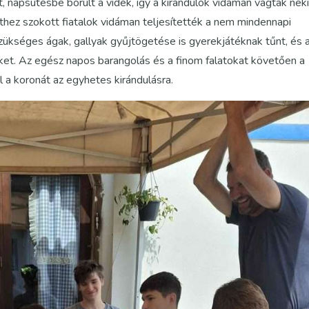
, napsütésbe borult a vidék, így a kirándulók vidáman vágtak neki
thez szokott fiatalok vidáman teljesítették a nem mindennapi
ükséges ágak, gallyak gyűjtögetése is gyerekjátéknak tűnt, és 
üket. Az egész napos barangolás és a finom falatokat követően a
l a koronát az egyhetes kirándulásra.