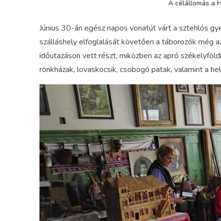
A célállomás a H
Június 30-án egész napos vonatút várt a sztehlós gy
szálláshely elfoglalását követően a táborozók még az
időutazáson vett részt, miközben az apró székelyföldi 
rönkházak, lovaskocsik, csobogó patak, valamint a he