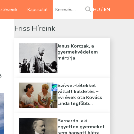
sztéseink
Kapcsolat
HU
EN
Friss Híreink
Janus Korczak, a
gyermekvédelem
mártírja
y
ő
Szívvel-lélekkel
vállalt küldetés –
Évi évek óta Kovács
Linda legfőbb
támasza
Barnardo, aki
egyetlen gyermeket
sem hagyott hátra