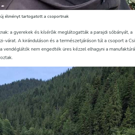
új élményt tartogatott a csoportnak
nak: a gyerekek és kísérőik meglátogatták a parajdi sóbányát, a
i-várat. A kiránduláson és a természetjáráson túl a csoport a Csí
n a vendéglátók nem engedték üres kézzel elhagyni a manufaktúrá
oztak.