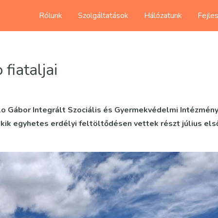
Rólunk
Szolgáltatások
Hálózatunk
Fejle
fiataljai
lo Gábor Integrált Szociális és Gyermekvédelmi Intézmén
ik egyhetes erdélyi feltöltődésen vettek részt július els