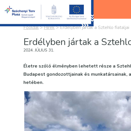
Főoldal
>
Hírek
>
Erdélyben jártak a Sztehlo fiataljai
Erdélyben jártak a Sztehlo 
2024. JÚLIUS 31.
Életre szóló élményben lehetett része a Szteh
Budapest gondozottjainak és munkatársainak, ak
hetében.