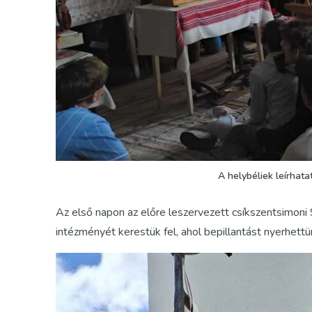
A helybéliek leírhata
Az első napon az előre leszervezett csíkszentsimon
intézményét kerestük fel, ahol bepillantást nyerhet