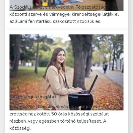
A Szociális és Gyermekvédelmi Főigazgatóság
központi szerve és vármegyei kirendeltségei látják el
az állami fenntartású szakosított szociális és…
Közösségi szolgálat
Középiskolás diákok számára biztosítjuk az
érettségihez kötött 50 órás közösségi szolgálat
részben, vagy egészben történő teljesítését. A
közösségi…