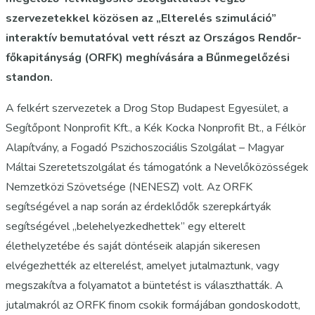
szervezetekkel közösen az „Elterelés szimuláció”
interaktív bemutatóval vett részt az Országos Rendőr-
főkapitányság (ORFK) meghívására a Bűnmegelőzési
standon.
A felkért szervezetek a Drog Stop Budapest Egyesület, a
Segítőpont Nonprofit Kft., a Kék Kocka Nonprofit Bt., a Félkör
Alapítvány, a Fogadó Pszichoszociális Szolgálat – Magyar
Máltai Szeretetszolgálat és támogatónk a Nevelőközösségek
Nemzetközi Szövetsége (NENESZ) volt. Az ORFK
segítségével a nap során az érdeklődők szerepkártyák
segítségével „belehelyezkedhettek” egy elterelt
élethelyzetébe és saját döntéseik alapján sikeresen
elvégezhették az elterelést, amelyet jutalmaztunk, vagy
megszakítva a folyamatot a büntetést is választhatták. A
jutalmakról az ORFK finom csokik formájában gondoskodott,