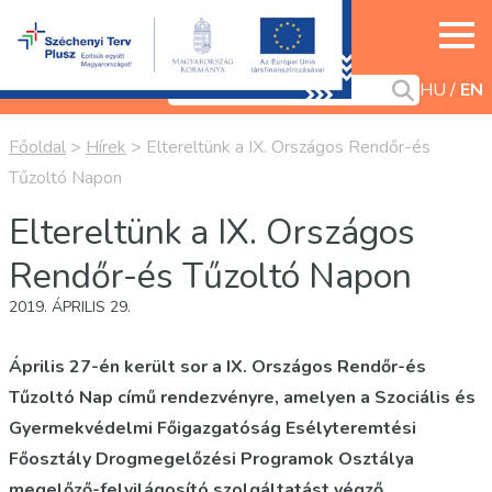
HU
EN
Főoldal
>
Hírek
>
Eltereltünk a IX. Országos Rendőr-és
Tűzoltó Napon
Eltereltünk a IX. Országos
Rendőr-és Tűzoltó Napon
2019. ÁPRILIS 29.
Április 27-én került sor a IX. Országos Rendőr-és
Tűzoltó Nap című rendezvényre, amelyen a Szociális és
Gyermekvédelmi Főigazgatóság Esélyteremtési
Főosztály Drogmegelőzési Programok Osztálya
megelőző-felvilágosító szolgáltatást végző