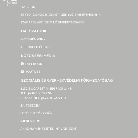
FIATALOK
EGYEDI GONDOSKODÁST IGÉNYLŐ EMBERTÁRSAINK
SZAKÁPOLÁST IGÉNYLŐ EMBERTÁRSAINK
HÁLÓZATUNK
INTÉZMÉNYEINK
KIRENDELTSÉGEINK
KÖZÖSSÉGI MÉDIA
FACEBOOK
YOUTUBE
SZOCIÁLIS ÉS GYERMEKVÉDELMI FŐIGAZGATÓSÁG
1132 BUDAPEST, VISEGRÁDI U. 49
TEL.: (+36 1 769-1704)
E-MAIL: INFO@SZGYF.GOV.HU
SAJTÓSZOBA
LETÖLTHETŐ LOGÓK
IMPRESSZUM
AKADÁLYMENTESÍTÉSI NYILATKOZAT