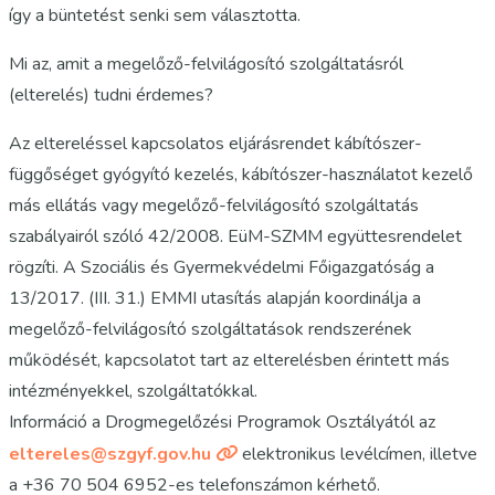
így a büntetést senki sem választotta.
Mi az, amit a megelőző-felvilágosító szolgáltatásról
(elterelés) tudni érdemes?
Az eltereléssel kapcsolatos eljárásrendet kábítószer-
függőséget gyógyító kezelés, kábítószer-használatot kezelő
más ellátás vagy megelőző-felvilágosító szolgáltatás
szabályairól szóló 42/2008. EüM-SZMM együttesrendelet
rögzíti. A Szociális és Gyermekvédelmi Főigazgatóság a
13/2017. (III. 31.) EMMI utasítás alapján koordinálja a
megelőző-felvilágosító szolgáltatások rendszerének
működését, kapcsolatot tart az elterelésben érintett más
intézményekkel, szolgáltatókkal.
Információ a Drogmegelőzési Programok Osztályától az
eltereles@szgyf.gov.hu
elektronikus levélcímen, illetve
a +36 70 504 6952-es telefonszámon kérhető.