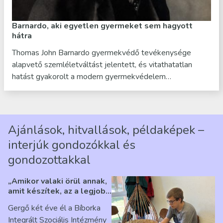
Barnardo, aki egyetlen gyermeket sem hagyott
hátra
Thomas John Barnardo gyermekvédő tevékenysége
alapvető szemléletváltást jelentett, és vitathatatlan
hatást gyakorolt a modern gyermekvédelem…
Ajánlások, hitvallások, példaképek –
interjúk gondozókkal és
gondozottakkal
„Amikor valaki örül annak,
amit készítek, az a legjobb
érzés” – Beszélgetés
Gergő két éve él a Bíborka
Ribárszky Gergő ellátottal
Integrált Szociális Intézmény