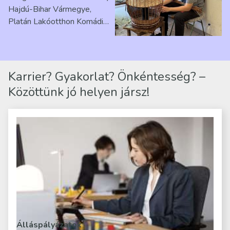
Hajdú-Bihar Vármegye,
Platán Lakóotthon Komádi
telephelyen. Itt a
mindennapjai új értelmet…
Karrier? Gyakorlat? Önkéntesség? –
Közöttünk jó helyen jársz!
Álláspályázatok