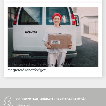
Önkéntesség
Önkénteskednél? Találd meg a lakóhelyed közelében a
megfelelő lehetőséget.
GONDOZOTTAK, MUNKATÁRSAK FŐIGAZGATÓSÁG
GYERMEKEK