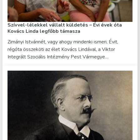
Szívvel-lélekkel vállalt küldetés – Évi évek óta
Kovács Linda legfőbb támasza
Zimányi Istvánnét, vagy ahogy mindenki ismeri, Évit,
régóta összeköti az élet Kovács Lindával, a Viktor
Integrált Szociális Intézmény Pest Vármegye…