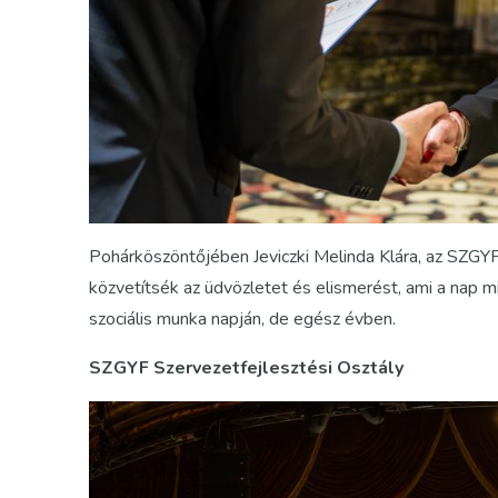
Pohárköszöntőjében Jeviczki Melinda Klára, az SZGYF
közvetítsék az üdvözletet és elismerést, ami a nap m
szociális munka napján, de egész évben.
SZGYF Szervezetfejlesztési Osztály