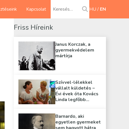
sztéseink
Kapcsolat
HU
EN
Friss Híreink
Janus Korczak, a
gyermekvédelem
mártírja
Szívvel-lélekkel
vállalt küldetés –
Évi évek óta Kovács
Linda legfőbb
támasza
Barnardo, aki
egyetlen gyermeket
sem hagyott hátra