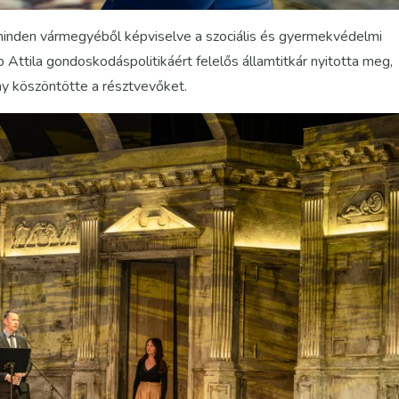
inden vármegyéből képviselve a szociális és gyermekvédelmi
Attila gondoskodáspolitikáért felelős államtitkár nyitotta meg,
ny köszöntötte a résztvevőket.