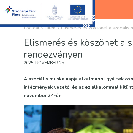
Főoldal
>
Hírek
>
Elismerés és köszönet a szociális
Elismerés és köszönet a s
rendezvényen
2025. NOVEMBER 25.
A szociális munka napja alkalmából gyűltek ö
intézmények vezetői és az ez alkalommal kitün
november 24-én.