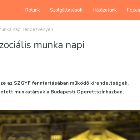
Rólunk
Szolgáltatások
Hálózatunk
Fejle
 munka napi rendezvényen
zociális munka napi
ssze az SZGYF fenntartásában működő kirendeltségek,
tetett munkatársak a Budapesti Operettszínházban,