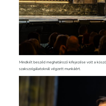
Mindkét beszéd meghatározó kifejezése volt a köszö
szakszolgálatoknál végzett munkáért.