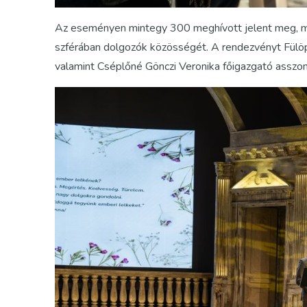
Az eseményen mintegy 300 meghívott jelent meg, m
szférában dolgozók közösségét. A rendezvényt Fülöp 
valamint Cséplőné Gönczi Veronika főigazgató asszo