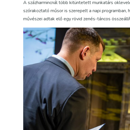
A százharmincnál több kitüntetett munkatárs oklevele
szórakoztató műsor is szerepelt a napi programban, 
művészei adtak elő egy rövid zenés-táncos összeállít