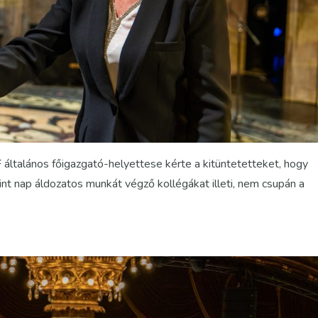
 általános főigazgató-helyettese kérte a kitüntetetteket, hogy
int nap áldozatos munkát végző kollégákat illeti, nem csupán a