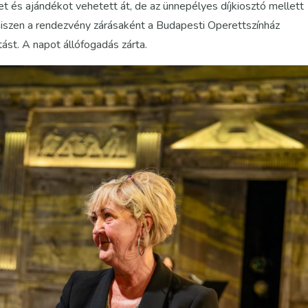
t és ajándékot vehetett át, de az ünnepélyes díjkiosztó mellett
hiszen a rendezvény zárásaként a Budapesti Operettszínház
ást. A napot állófogadás zárta.