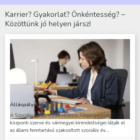
Karrier? Gyakorlat? Önkéntesség? –
Közöttünk jó helyen jársz!
Álláspályázatok
A Szociális és Gyermekvédelmi Főigazgatóság
központi szerve és vármegyei kirendeltségei látják el
az állami fenntartású szakosított szociális és…