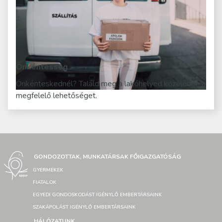
Önkéntesség
Önkénteskednél? Találd meg a lakóhelyed közelében a
megfelelő lehetőséget.
GONDOZOTTAK, MUNKATÁRSAK FŐIGAZGATÓSÁG
GYERMEKEK
FIATALOK
EGYEDI GONDOSKODÁST IGÉNYLŐ EMBERTÁRSAINK
SZAKÁPOLÁST IGÉNYLŐ EMBERTÁRSAINK
HÁLÓZATUNK