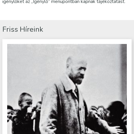
igénylőket az „Igénylő” menüpontban kapnak tájékoztatást.
Friss Híreink