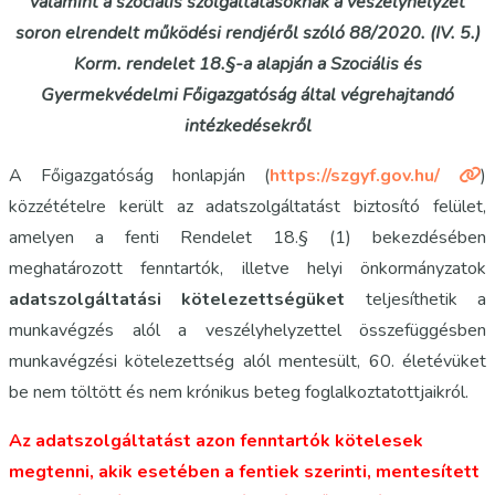
valamint a szociális szolgáltatásoknak a veszélyhelyzet
soron elrendelt működési rendjéről szóló 88/2020. (IV. 5.)
Korm. rendelet 18.§-a alapján a Szociális és
Gyermekvédelmi Főigazgatóság által végrehajtandó
intézkedésekről
A Főigazgatóság honlapján (
https://szgyf.gov.hu/
)
közzétételre került az adatszolgáltatást biztosító felület,
amelyen a fenti Rendelet 18.§ (1) bekezdésében
meghatározott fenntartók, illetve helyi önkormányzatok
adatszolgáltatási kötelezettségüket
teljesíthetik a
munkavégzés alól a veszélyhelyzettel összefüggésben
munkavégzési kötelezettség alól mentesült, 60. életévüket
be nem töltött és nem krónikus beteg foglalkoztatottjaikról.
Az adatszolgáltatást azon fenntartók kötelesek
megtenni, akik esetében a fentiek szerinti, mentesített