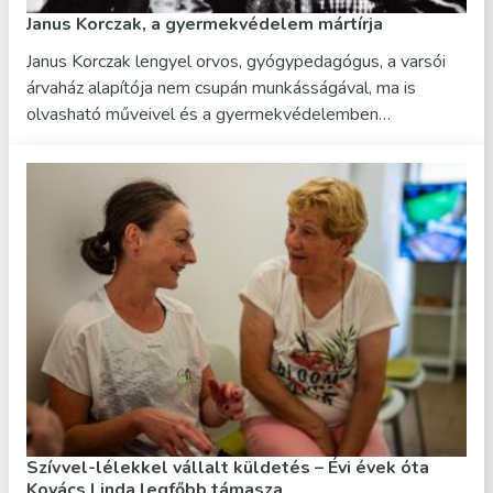
Janus Korczak, a gyermekvédelem mártírja
Janus Korczak lengyel orvos, gyógypedagógus, a varsói
árvaház alapítója nem csupán munkásságával, ma is
olvasható műveivel és a gyermekvédelemben…
Szívvel-lélekkel vállalt küldetés – Évi évek óta
Kovács Linda legfőbb támasza