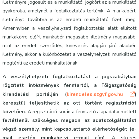
illetményre jogosult és a munkáltatói jogkört az a munkáltató
gyakorolja, amelynél a foglalkoztatás történik. A munkabért,
illetményt továbbra is az eredeti munkáltató fizeti meg.
Amennyiben a veszélyhelyzeti foglalkoztatás alatt ellátott
munkakörre előírt munkabér magasabb, illetmény magasabb,
mint az eredeti szerződés, kinevezés alapján járó alapbér,
illetmény, akkor a különbözetet a veszélyhelyzeti munkáltató
megtéríti az eredeti munkáltatónak.
A veszélyhelyzeti foglalkoztatást a jogszabályban
rögzített intézmények fenntartói, a Főigazgatóság
kirendelési portálján (
kirendeles.szgyf.gov.hu
)
keresztül teljesíthetik az ott történt regisztrációt
követően.
A regisztráció során a fenntartó alapadatai mellett
feltétlenül szükséges megadni az adatszolgáltatást
végző személy, mint kapcsolattartó elérhetőségét (e-
mail esetén munkahelyi e-mail cím).
A sikeres