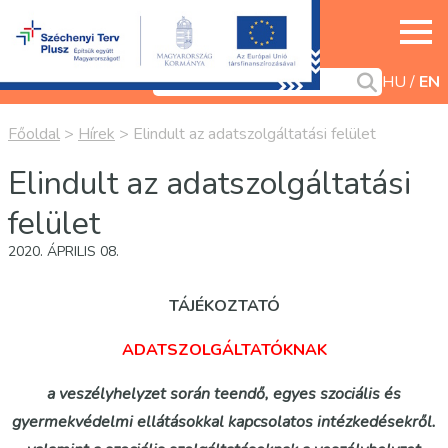
HU
EN
Főoldal
>
Hírek
>
Elindult az adatszolgáltatási felület
Elindult az adatszolgáltatási
felület
2020. ÁPRILIS 08.
TÁJÉKOZTATÓ
ADATSZOLGÁLTATÓKNAK
a veszélyhelyzet során teendő, egyes szociális és
gyermekvédelmi ellátásokkal kapcsolatos intézkedésekről.