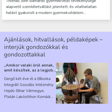
Thomas John Barnardo gyermekvédő tevékenysége
alapvető szemléletváltást jelentett, és vitathatatlan
hatást gyakorolt a modern gyermekvédelem…
Ajánlások, hitvallások, példaképek –
interjúk gondozókkal és
gondozottakkal
„Amikor valaki örül annak,
amit készítek, az a legjobb
érzés” – Beszélgetés
Gergő két éve él a Bíborka
Ribárszky Gergő ellátottal
Integrált Szociális Intézmény
Hajdú-Bihar Vármegye,
Platán Lakóotthon Komádi
telephelyen. Itt a
mindennapjai új értelmet…