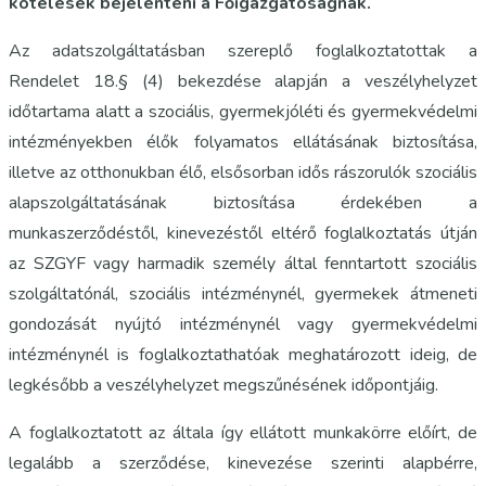
kötelesek bejelenteni a Főigazgatóságnak.
Az adatszolgáltatásban szereplő foglalkoztatottak a
Rendelet 18.§ (4) bekezdése alapján a veszélyhelyzet
időtartama alatt a szociális, gyermekjóléti és gyermekvédelmi
intézményekben élők folyamatos ellátásának biztosítása,
illetve az otthonukban élő, elsősorban idős rászorulók szociális
alapszolgáltatásának biztosítása érdekében a
munkaszerződéstől, kinevezéstől eltérő foglalkoztatás útján
az SZGYF vagy harmadik személy által fenntartott szociális
szolgáltatónál, szociális intézménynél, gyermekek átmeneti
gondozását nyújtó intézménynél vagy gyermekvédelmi
intézménynél is foglalkoztathatóak meghatározott ideig, de
legkésőbb a veszélyhelyzet megszűnésének időpontjáig.
A foglalkoztatott az általa így ellátott munkakörre előírt, de
legalább a szerződése, kinevezése szerinti alapbérre,