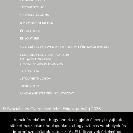
INTÉZMÉNYEINK
KIRENDELTSÉGEINK
KÖZÖSSÉGI MÉDIA
FACEBOOK
YOUTUBE
SZOCIÁLIS ÉS GYERMEKVÉDELMI FŐIGAZGATÓSÁG
1132 BUDAPEST, VISEGRÁDI U. 49
TEL.: (+36 1 769-1704)
E-MAIL: INFO@SZGYF.GOV.HU
SAJTÓSZOBA
LETÖLTHETŐ LOGÓK
IMPRESSZUM
AKADÁLYMENTESÍTÉSI NYILATKOZAT
© Szociális és Gyermekvédelmi Főigazgatóság 2026 –
Developed By SzGyF
Annak érdekében, hogy önnek a legjobb élményt nyújtsuk
sütiket használunk honlapunkon, ahogy azt más webhelyek és
internetszolgáltatók is teszik. Az EU törvények értelmében