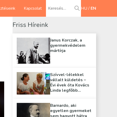
sztéseink
Kapcsolat
HU
EN
Friss Híreink
Janus Korczak, a
gyermekvédelem
mártírja
Szívvel-lélekkel
vállalt küldetés –
Évi évek óta Kovács
Linda legfőbb
támasza
Barnardo, aki
egyetlen gyermeket
sem hagyott hátra