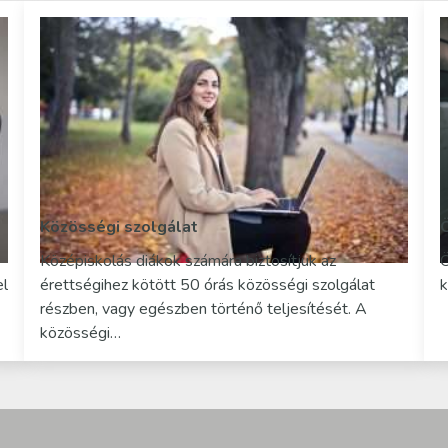
Közösségi szolgálat
Középiskolás diákok számára biztosítjuk az
Ö
el
érettségihez kötött 50 órás közösségi szolgálat
k
részben, vagy egészben történő teljesítését. A
közösségi…