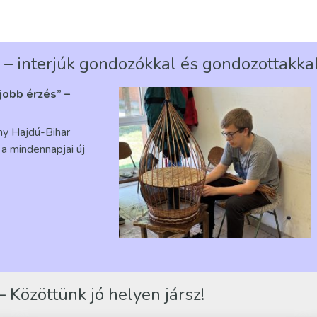
 – interjúk gondozókkal és gondozottakka
gjobb érzés” –
ény Hajdú-Bihar
a mindennapjai új
 Közöttünk jó helyen jársz!