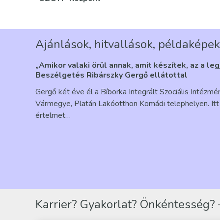
Ajánlások, hitvallások, példaképek
„Amikor valaki örül annak, amit készítek, az a le
Beszélgetés Ribárszky Gergő ellátottal
Gergő két éve él a Bíborka Integrált Szociális Intézm
Vármegye, Platán Lakóotthon Komádi telephelyen. Itt 
értelmet…
Karrier? Gyakorlat? Önkéntesség? –