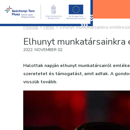
Főoldal
>
Hírek
>
Elhunyt munkatársainkra emlékezü
Elhunyt munkatársainkra
2022. NOVEMBER 02.
Halottak napján elhunyt munkatársairól emlék
szeretetet és támogatást, amit adtak.
A gondos
visszük tovább.