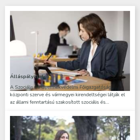
Álláspályázatok
A Szociális és Gyermekvédelmi Főigazgatóság
központi szerve és vármegyei kirendeltségei látják el
az állami fenntartású szakosított szociális és…