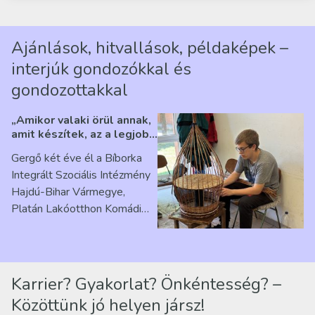
Ajánlások, hitvallások, példaképek –
interjúk gondozókkal és
gondozottakkal
„Amikor valaki örül annak,
amit készítek, az a legjobb
érzés” – Beszélgetés
Gergő két éve él a Bíborka
Ribárszky Gergő ellátottal
Integrált Szociális Intézmény
Hajdú-Bihar Vármegye,
Platán Lakóotthon Komádi
telephelyen. Itt a
mindennapjai új értelmet…
Karrier? Gyakorlat? Önkéntesség? –
Közöttünk jó helyen jársz!