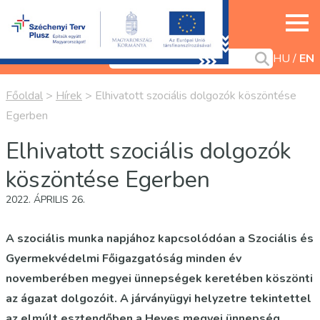
HU
EN
Főoldal
>
Hírek
>
Elhivatott szociális dolgozók köszöntése
Egerben
Elhivatott szociális dolgozók
köszöntése Egerben
2022. ÁPRILIS 26.
A szociális munka napjához kapcsolódóan a Szociális és
Gyermekvédelmi Főigazgatóság minden év
novemberében megyei ünnepségek keretében köszönti
az ágazat dolgozóit. A járványügyi helyzetre tekintettel
az elmúlt esztendőben a Heves megyei ünnepség