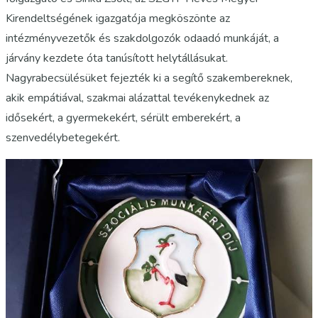
Kirendeltségének igazgatója megköszönte az
intézményvezetők és szakdolgozók odaadó munkáját, a
járvány kezdete óta tanúsított helytállásukat.
Nagyrabecsülésüket fejezték ki a segítő szakembereknek,
akik empátiával, szakmai alázattal tevékenykednek az
idősekért, a gyermekekért, sérült emberekért, a
szenvedélybetegekért.