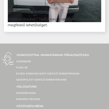
Önkéntesség
Önkénteskednél? Találd meg a lakóhelyed közelében a
megfelelő lehetőséget.
GONDOZOTTAK, MUNKATÁRSAK FŐIGAZGATÓSÁG
GYERMEKEK
FIATALOK
EGYEDI GONDOSKODÁST IGÉNYLŐ EMBERTÁRSAINK
SZAKÁPOLÁST IGÉNYLŐ EMBERTÁRSAINK
HÁLÓZATUNK
INTÉZMÉNYEINK
KIRENDELTSÉGEINK
KÖZÖSSÉGI MÉDIA