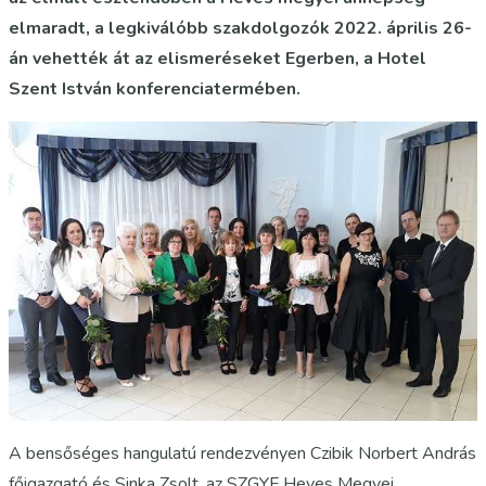
elmaradt, a legkiválóbb szakdolgozók 2022. április 26-
án vehették át az elismeréseket Egerben, a Hotel
Szent István konferenciatermében.
A bensőséges hangulatú rendezvényen Czibik Norbert András
főigazgató és Sinka Zsolt, az SZGYF Heves Megyei