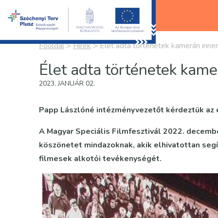
Főoldal
>
Hírek
>
Élet adta történetek kamerán innen
Élet adta történetek kame
2023. JANUÁR 02.
Papp Lászlóné intézményvezetőt kérdeztük az 
A Magyar Speciális Filmfesztivál 2022. decemb
köszönetet mindazoknak, akik elhivatottan segí
filmesek alkotói tevékenységét.