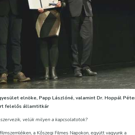
yesület elnöke, Papp Lászlóné, valamint Dr. Hoppál Péte
rt felelős államtitkár
szervezik, velük milyen a kapcsolatotok?
 filmszemléiken, a Kőszegi Filmes Napokon, együtt vagyunk a