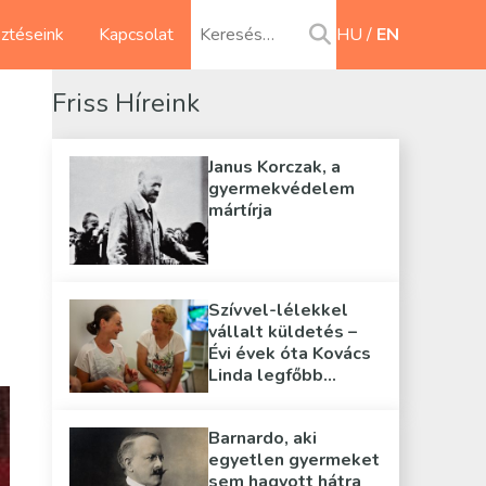
sztéseink
Kapcsolat
HU
EN
Friss Híreink
Janus Korczak, a
gyermekvédelem
mártírja
Szívvel-lélekkel
vállalt küldetés –
Évi évek óta Kovács
Linda legfőbb
támasza
Barnardo, aki
egyetlen gyermeket
sem hagyott hátra