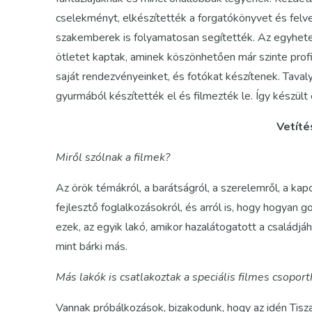
cselekményt, elkészítették a forgatókönyvet és felv
szakemberek is folyamatosan segítették. Az egyhetes
ötletet kaptak, aminek köszönhetően már szinte profi 
saját rendezvényeinket, és fotókat készítenek. Taval
gyurmából készítették el és filmezték le. Így készült 
Vetíté
Miről szólnak a filmek?
Az örök témákról, a barátságról, a szerelemről, a kapc
fejlesztő foglalkozásokról, és arról is, hogy hogyan 
ezek, az egyik lakó, amikor hazalátogatott a családjáh
mint bárki más.
Más lakók is csatlakoztak a speciális filmes csopor
Vannak próbálkozások, bizakodunk, hogy az idén Tiszaf