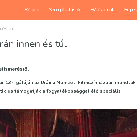
Rólunk
Szolgáltatások
Hálózatunk
Fejle
 és túl
rán innen és túl
elismerésről
er 13-i gáláján az Uránia Nemzeti Filmszínházban mondtak
tik és támogatják a fogyatékossággal élő speciális