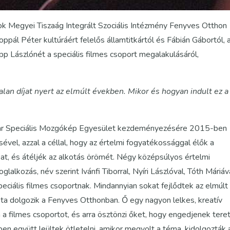
k Megyei Tiszaág Integrált Szociális Intézmény Fenyves Otthon
pál Péter kultúráért felelős államtitkártól és Fábián Gábortól, 
 Lászlónét a speciális filmes csoport megalakulásáról,
lan díjat nyert az elmúlt években. Mikor és hogyan indult ez a
gyar Speciális Mozgókép Egyesület kezdeményezésére 2015-ben
l, azzal a céllal, hogy az értelmi fogyatékossággal élők a
kat, és átéljék az alkotás örömét. Négy középsúlyos értelmi
lalkozás, név szerint Ivánfi Tiborral, Nyíri Lászlóval, Tóth Máriáv
speciális filmes csoportnak. Mindannyian sokat fejlődtek az elmúlt
a dolgozik a Fenyves Otthonban. Ő egy nagyon lelkes, kreatív
 a filmes csoportot, és arra ösztönzi őket, hogy engedjenek teret
en együtt leültek ötletelni, amikor megvolt a téma, kidolgozták 