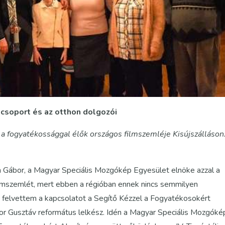
csoport és az otthon dolgozói
e, a fogyatékossággal élők országos filmszemléje Kisújszálláson
 Gábor, a Magyar Speciális Mozgókép Egyesület elnöke azzal a
filmszemlét, mert ebben a régióban ennek nincs semmilyen
felvettem a kapcsolatot a Segítő Kézzel a Fogyatékosokért
or Gusztáv református lelkész. Idén a Magyar Speciális Mozgóké