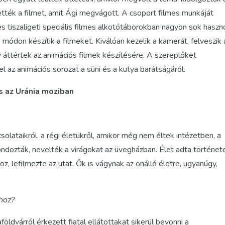
ették a filmet, amit Ági megvágott. A csoport filmes munkáját
 tiszaligeti speciális filmes alkotótáborokban nagyon sok haszn
módon készítik a filmeket. Kiválóan kezelik a kamerát, felveszik 
y áttértek az animációs filmek készítésére. A szereplőket
el az animációs sorozat a süni és a kutya barátságáról.
s az Uránia moziban
solataikról, a régi életükről, amikor még nem éltek intézetben, a
gondozták, nevelték a virágokat az üvegházban. Élet adta történet
oz, lefilmezte az utat. Ők is vágynak az önálló életre, ugyanúgy,
thoz?
öldvárról érkezett fiatal ellátottakat sikerül bevonni a