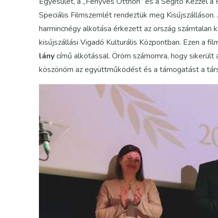
Egyesület, a „Fenyves Otthon” és a Segítő Kézzel a
Speciális Filmszemlét rendeztük meg Kisújszálláson.
harmincnégy alkotása érkezett az ország számtalan k
kisújszállási Vigadó Kulturális Központban. Ezen a f
lány
című alkotással. Öröm számomra, hogy sikerült a
köszönöm az együttműködést és a támogatást a társs