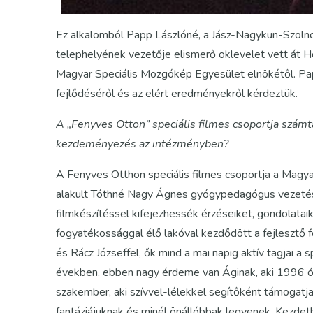
Ez alkalomból Papp Lászlóné, a Jász-Nagykun-Szolno
telephelyének vezetője elismerő oklevelet vett át Hop
Magyar Speciális Mozgókép Egyesület elnökétől. Papp
fejlődéséről és az elért eredményekről kérdeztük.
A „Fenyves Otton” speciális filmes csoportja számta
kezdeményezés az intézményben?
A Fenyves Otthon speciális filmes csoportja a Ma
alakult Tóthné Nagy Ágnes gyógypedagógus vezetéséve
filmkészítéssel kifejezhessék érzéseiket, gondolatai
fogyatékossággal élő lakóval kezdődött a fejlesztő fog
és Rácz Józseffel, ők mind a mai napig aktív tagjai a 
években, ebben nagy érdeme van Áginak, aki 1996 ót
szakember, aki szívvel-lélekkel segítőként támogatja
fantáziájuknak és minél önállóbbak legyenek. Kezdetb