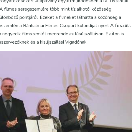
 Fogyatékosokért Alapítvány együttműködésben a IV. Tiszántúli
 A filmes seregszemlére több mint tíz alkotói közösség
ülönböző pontjáról. Ezeket a filmeket láthatta a közönség a
ilmszemlén a Bánhalmai Filmes Csoport különdíjat nyert
A feszült
 negyedik filmszemlét megrendezni Kisújszálláson. Ezúton is
zervezőknek és a kisújszállási Vigadónak.