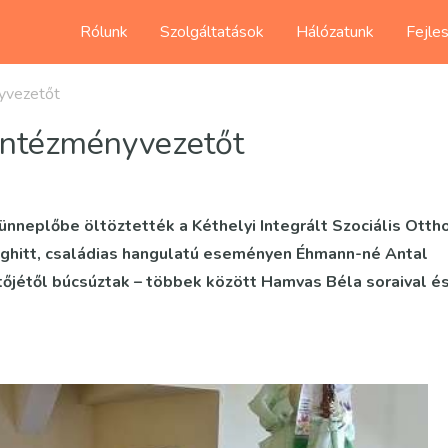
Rólunk
Szolgáltatások
Hálózatunk
Fejle
nyvezetőt
 intézményvezetőt
ünneplőbe öltöztették a Kéthelyi Integrált Szociális Otth
eghitt, családias hangulatú eseményen Éhmann-né Antal
tőjétől búcsúztak – többek között Hamvas Béla soraival é