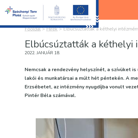
Főoldal
>
Hírek
>
Elbúcsúztatták a kéthelyi intézmé
Elbúcsúztatták a kéthelyi
2022. JANUÁR 18.
Nemcsak a rendezvény helyszínét, a szívüket is 
lakói és munkatársai a múlt hét péntekén. A m
Erzsébetet, az intézmény nyugdíjba vonult veze
Pintér Béla számával.