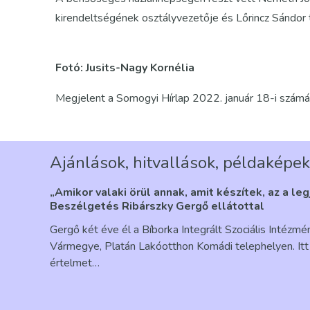
kirendeltségének osztályvezetője és Lőrincz Sándor t
Fotó: Jusits-Nagy Kornélia
Megjelent a Somogyi Hírlap 2022. január 18-i szám
Ajánlások, hitvallások, példaképek
„Amikor valaki örül annak, amit készítek, az a le
Beszélgetés Ribárszky Gergő ellátottal
Gergő két éve él a Bíborka Integrált Szociális Intézm
Vármegye, Platán Lakóotthon Komádi telephelyen. Itt 
értelmet…