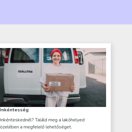
Önkéntesség
nkénteskednél? Találd meg a lakóhelyed
özelében a megfelelő lehetőséget.