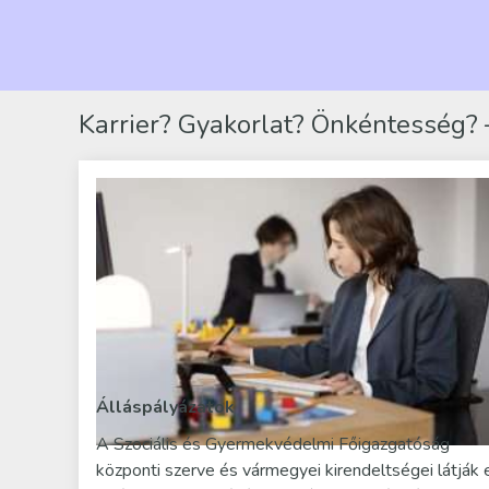
Karrier? Gyakorlat? Önkéntesség? –
Álláspályázatok
A Szociális és Gyermekvédelmi Főigazgatóság
központi szerve és vármegyei kirendeltségei látják 