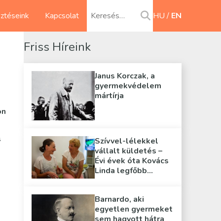
sztéseink
Kapcsolat
HU
EN
Friss Híreink
Janus Korczak, a
gyermekvédelem
mártírja
on
s
Szívvel-lélekkel
vállalt küldetés –
Évi évek óta Kovács
Linda legfőbb
támasza
Barnardo, aki
egyetlen gyermeket
sem hagyott hátra