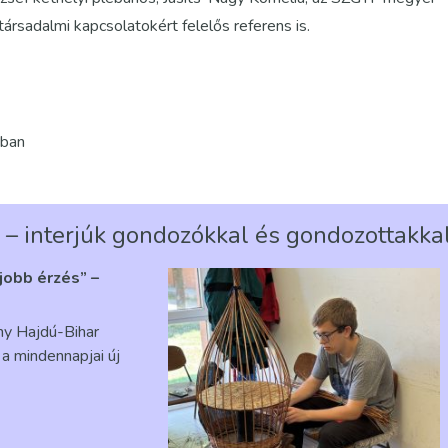
ársadalmi kapcsolatokért felelős referens is.
ában
 – interjúk gondozókkal és gondozottakka
gjobb érzés” –
ény Hajdú-Bihar
a mindennapjai új