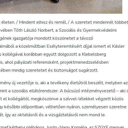
 életen. / Mindent elhisz és remél, / A szeretet mindennél többe
nevében Tóth László Norbert, a Szociális és Gyermekvédelmi
ének igazgatója mondott köszönetet a távozó
almából a közelmúltban Esélyteremtésért díjjal ismert el Kásler
as kollégával korábban együtt dolgozott a Klebelsberg
s, ahol pályázati referensként, projektmenedzselésben
ében mindig szeretetet és biztonságot sugárzott.
mény új vezetője is, aki a tevékeny életútról beszélt, melyben az
nt a szociális ellátórendszer. A búcsúzó intézményvezető – aki 
nt el kollégáitól, megköszönve a szívvel-lélekkel végzett közös
egy későbbi időpontban, vélhetően nyáron, személyesen szeretne
át, így az oktatásról és a vizsgáztatásról nem mond le.
ef kéthelyi plébános, Jusits-Nagy Kornélia, az SZGYF megyei