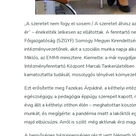
„A szeretet nem fogy el sosem / A szeretet átvisz az
ér” – énekelték lelkesen az ellátottak. A fenntartó 
Főigazgatóság (SZGYF) Somogy Megyei Kirendeltség
intézményvezetőnek, akit a szociális munka napja alk
Miklós, az EMMI minisztere. Kiemelte: a már nyugdíj
Intézményfenntartó Központ Marcali Tankerületében i
kamatoztatta tudását, mosolygós lényével környezet
Ezt erősítette meg Fazekas Árpádné, a kéthelyi intéz
egészségügy, a pedagógia éppúgy szerepet kapott, mi
évig állt a kéthelyi otthon élén – meghatottan köszö
munkát, és megígérte: a pandémia miatt a lakóktól 
majd elbúcsúzni. Arról is szólt: még aktívnak érzi mag
A bensőséges háziünnepségen részt vett Németh Józs