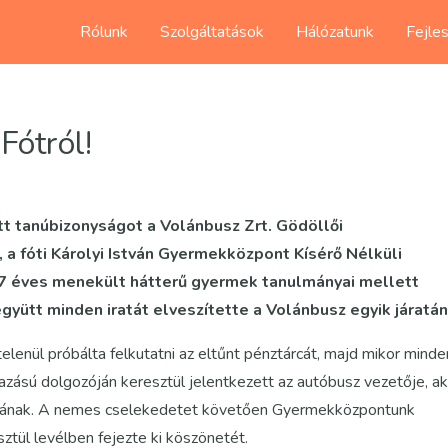
Rólunk
Szolgáltatások
Hálózatunk
Fejle
Fótról!
t tanúbizonyságot a Volánbusz Zrt. Gödöllői
a fóti Károlyi István Gyermekközpont Kísérő Nélküli
17 éves menekült hátterű gyermek tanulmányai mellett
yütt minden iratát elveszítette a Volánbusz egyik járatán
lenül próbálta felkutatni az eltűnt pénztárcát, majd mikor minde
azású dolgozóján keresztül jelentkezett az autóbusz vezetője, ak
donosának. A nemes cselekedetet követően Gyermekközpontunk
ztül levélben fejezte ki köszönetét.