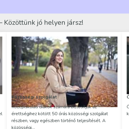
 Közöttünk jó helyen jársz!
Közösségi szolgálat
Középiskolás diákok számára biztosítjuk az
Ö
el
érettségihez kötött 50 órás közösségi szolgálat
k
részben, vagy egészben történő teljesítését. A
közösségi…