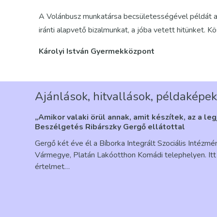
A Volánbusz munkatársa becsületességével példát a
iránti alapvető bizalmunkat, a jóba vetett hitünket. K
Károlyi István Gyermekközpont
Ajánlások, hitvallások, példaképek
„Amikor valaki örül annak, amit készítek, az a le
Beszélgetés Ribárszky Gergő ellátottal
Gergő két éve él a Bíborka Integrált Szociális Intézm
Vármegye, Platán Lakóotthon Komádi telephelyen. Itt 
értelmet…