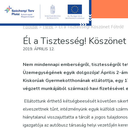
Főoldal
>
Hírek
>
Él a Tisztesség! Köszönet Fótról!
Él a Tisztesség! Köszönet 
2019. ÁPRILIS 12.
Nem mindennapi emberségről, tisztességről tet
Üzemegységének egyik dolgozója! Április 2-ám, 
Kiskorúak Gyermekotthonának ellátottja, egy 
végzett munkájából származó havi fizetésével eg
Ellátottunk érthető kétségbeesését követően sikerte
elveszettnek tűnt, intézményünk egyik külföldi szárm
hiánytalanul visszajuttatta a tárcát a jogos tulaj
igazgatója az autóbusz társaság helyi vezetőjén keres