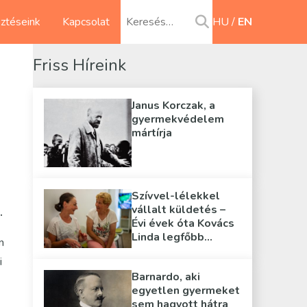
sztéseink
Kapcsolat
HU
EN
Friss Híreink
Janus Korczak, a
gyermekvédelem
mártírja
Szívvel-lélekkel
vállalt küldetés –
.
Évi évek óta Kovács
Linda legfőbb
n
támasza
i
Barnardo, aki
egyetlen gyermeket
sem hagyott hátra