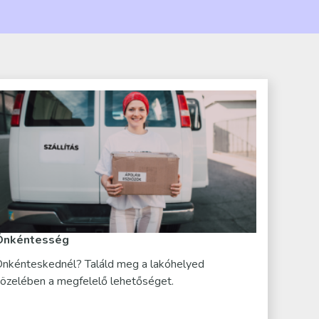
Önkéntesség
nkénteskednél? Találd meg a lakóhelyed
özelében a megfelelő lehetőséget.