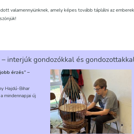
dott valamennyiünknek, amely képes tovább táplálni az embere
öszönjük!
 – interjúk gondozókkal és gondozottakka
gjobb érzés” –
ény Hajdú-Bihar
a mindennapjai új