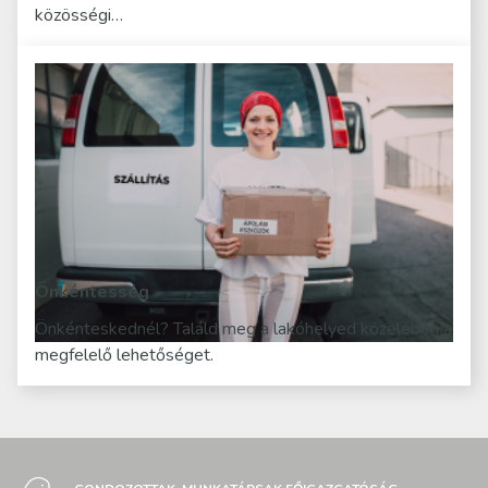
közösségi…
Önkéntesség
Önkénteskednél? Találd meg a lakóhelyed közelében a
megfelelő lehetőséget.