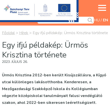
HU
EN
Főoldal
>
Hírek
>
Egy ifjú példakép: Ürmös Krisztina története
Egy ifjú példakép: Ürmös
Krisztina története
2023. JÚLIUS 26.
Ürmös Krisztina 2012-ben került Kisújszállásra, a Kígyó
utcai különleges lakásotthonba. Kenderesen, a
Mezőgazdasági Szakképző Iskola és Kollégiumban
végezte középiskolai tanulmányait falusi vendéglátó
szakon, ahol 2022-ben sikeresen leérettségizett.