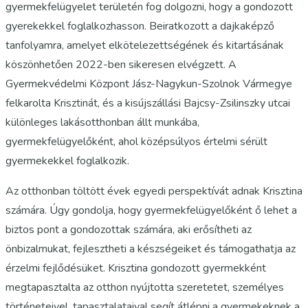
gyermekfelügyelet területén fog dolgozni, hogy a gondozott
gyerekekkel foglalkozhasson. Beiratkozott a dajkaképző
tanfolyamra, amelyet elkötelezettségének és kitartásának
köszönhetően 2022-ben sikeresen elvégzett. A
Gyermekvédelmi Központ Jász-Nagykun-Szolnok Vármegye
felkarolta Krisztinát, és a kisújszállási Bajcsy-Zsilinszky utcai
különleges lakásotthonban állt munkába,
gyermekfelügyelőként, ahol középsúlyos értelmi sérült
gyermekekkel foglalkozik.
Az otthonban töltött évek egyedi perspektívát adnak Krisztina
számára. Úgy gondolja, hogy gyermekfelügyelőként ő lehet a
biztos pont a gondozottak számára, aki erősítheti az
önbizalmukat, fejlesztheti a készségeiket és támogathatja az
érzelmi fejlődésüket. Krisztina gondozott gyermekként
megtapasztalta az otthon nyújtotta szeretetet, személyes
történeteivel, tapasztalataival segít átlépni a gyermekeknek a