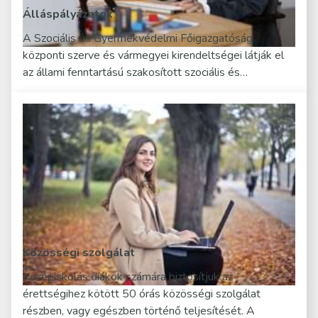
Álláspályázatok
A Szociális és Gyermekvédelmi Főigazgatóság
központi szerve és vármegyei kirendeltségei látják el
az állami fenntartású szakosított szociális és…
Közösségi szolgálat
Középiskolás diákok számára biztosítjuk az
érettségihez kötött 50 órás közösségi szolgálat
részben, vagy egészben történő teljesítését. A