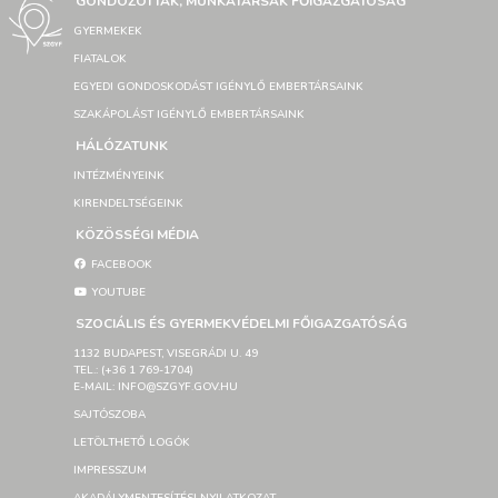
GONDOZOTTAK, MUNKATÁRSAK FŐIGAZGATÓSÁG
GYERMEKEK
FIATALOK
EGYEDI GONDOSKODÁST IGÉNYLŐ EMBERTÁRSAINK
SZAKÁPOLÁST IGÉNYLŐ EMBERTÁRSAINK
HÁLÓZATUNK
INTÉZMÉNYEINK
KIRENDELTSÉGEINK
KÖZÖSSÉGI MÉDIA
FACEBOOK
YOUTUBE
SZOCIÁLIS ÉS GYERMEKVÉDELMI FŐIGAZGATÓSÁG
1132 BUDAPEST, VISEGRÁDI U. 49
TEL.: (+36 1 769-1704)
E-MAIL: INFO@SZGYF.GOV.HU
SAJTÓSZOBA
LETÖLTHETŐ LOGÓK
IMPRESSZUM