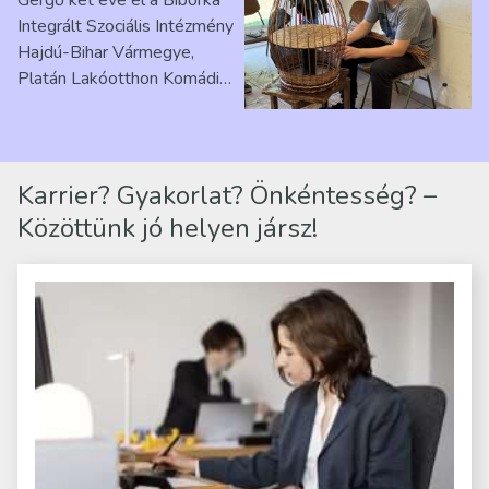
Ribárszky Gergő ellátottal
Integrált Szociális Intézmény
Hajdú-Bihar Vármegye,
Platán Lakóotthon Komádi
telephelyen. Itt a
mindennapjai új értelmet…
Karrier? Gyakorlat? Önkéntesség? –
Közöttünk jó helyen jársz!