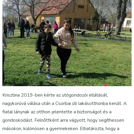
Krisztina 2019-ben kérte az utógondozói ellátását,
nagykorúvá válása után a Csorbai úti lakásotthonba került. A
fiatal lánynak az otthon jelentette a biztonságot és a
gondoskodást. Felnőttként arra vágyott, hogy segíthessen
másokon, különösen a gyermekeken. Elhatározta, hogy a