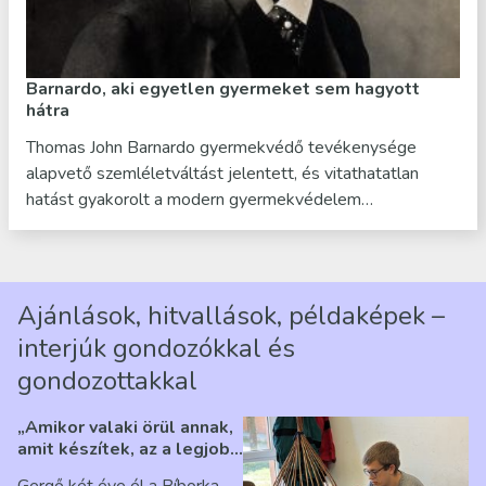
Barnardo, aki egyetlen gyermeket sem hagyott
hátra
Thomas John Barnardo gyermekvédő tevékenysége
alapvető szemléletváltást jelentett, és vitathatatlan
hatást gyakorolt a modern gyermekvédelem…
Ajánlások, hitvallások, példaképek –
interjúk gondozókkal és
gondozottakkal
„Amikor valaki örül annak,
amit készítek, az a legjobb
érzés” – Beszélgetés
Gergő két éve él a Bíborka