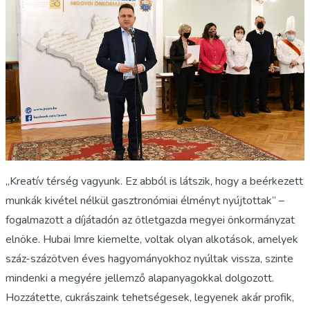
„Kreatív térség vagyunk. Ez abból is látszik, hogy a beérkezett
munkák kivétel nélkül gasztronómiai élményt nyújtottak” –
fogalmazott a díjátadón az ötletgazda megyei önkormányzat
elnöke. Hubai Imre kiemelte, voltak olyan alkotások, amelyek
száz-százötven éves hagyományokhoz nyúltak vissza, szinte
mindenki a megyére jellemző alapanyagokkal dolgozott.
Hozzátette, cukrászaink tehetségesek, legyenek akár profik,