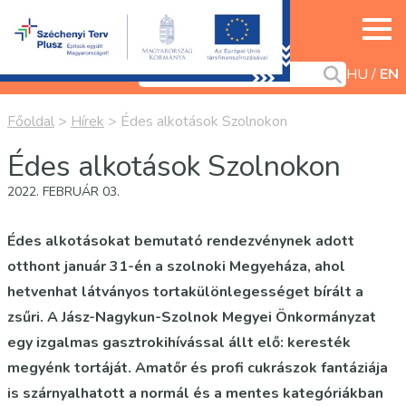
HU
EN
Főoldal
>
Hírek
>
Édes alkotások Szolnokon
Édes alkotások Szolnokon
2022. FEBRUÁR 03.
Édes alkotásokat bemutató rendezvénynek adott
otthont január 31-én a szolnoki Megyeháza, ahol
hetvenhat látványos tortakülönlegességet bírált a
zsűri. A Jász-Nagykun-Szolnok Megyei Önkormányzat
egy izgalmas gasztrokihívással állt elő: keresték
megyénk tortáját. Amatőr és profi cukrászok fantáziája
is szárnyalhatott a normál és a mentes kategóriákban