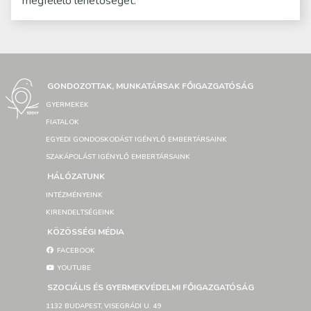
megfelelő lehetőséget.
GONDOZOTTAK, MUNKATÁRSAK FŐIGAZGATÓSÁG
GYERMEKEK
FIATALOK
EGYEDI GONDOSKODÁST IGÉNYLŐ EMBERTÁRSAINK
SZAKÁPOLÁST IGÉNYLŐ EMBERTÁRSAINK
HÁLÓZATUNK
INTÉZMÉNYEINK
KIRENDELTSÉGEINK
KÖZÖSSÉGI MÉDIA
FACEBOOK
YOUTUBE
SZOCIÁLIS ÉS GYERMEKVÉDELMI FŐIGAZGATÓSÁG
1132 BUDAPEST, VISEGRÁDI U. 49