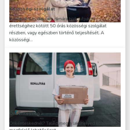
Közösségi szolgálat
Középiskolás diákok számára biztosítjuk az
érettségihez kötött 50 órás közösségi szolgálat
részben, vagy egészben történő teljesítését. A
közösségi…
Önkéntesség
Önkénteskednél? Találd meg a lakóhelyed közelében a