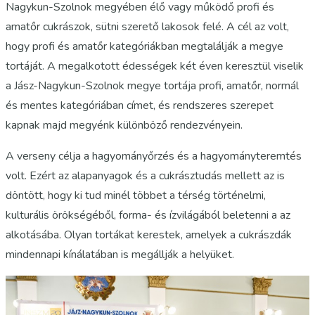
Nagykun-Szolnok megyében élő vagy működő profi és
amatőr cukrászok, sütni szerető lakosok felé. A cél az volt,
hogy profi és amatőr kategóriákban megtalálják a megye
tortáját. A megalkotott édességek két éven keresztül viselik
a Jász-Nagykun-Szolnok megye tortája profi, amatőr, normál
és mentes kategóriában címet, és rendszeres szerepet
kapnak majd megyénk különböző rendezvényein.
A verseny célja a hagyományőrzés és a hagyományteremtés
volt. Ezért az alapanyagok és a cukrásztudás mellett az is
döntött, hogy ki tud minél többet a térség történelmi,
kulturális örökségéből, forma- és ízvilágából beletenni a az
alkotásába. Olyan tortákat kerestek, amelyek a cukrászdák
mindennapi kínálatában is megállják a helyüket.