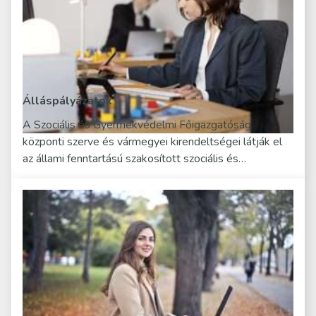
Álláspályázatok
A Szociális és Gyermekvédelmi Főigazgatóság
központi szerve és vármegyei kirendeltségei látják el
az állami fenntartású szakosított szociális és…