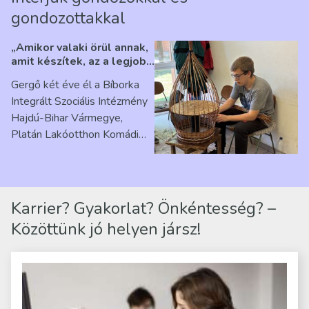
gondozottakkal
„Amikor valaki örül annak,
amit készítek, az a legjobb
érzés” – Beszélgetés
Gergő két éve él a Bíborka
Ribárszky Gergő ellátottal
Integrált Szociális Intézmény
Hajdú-Bihar Vármegye,
Platán Lakóotthon Komádi
telephelyen. Itt a
mindennapjai új értelmet…
Karrier? Gyakorlat? Önkéntesség? –
Közöttünk jó helyen jársz!