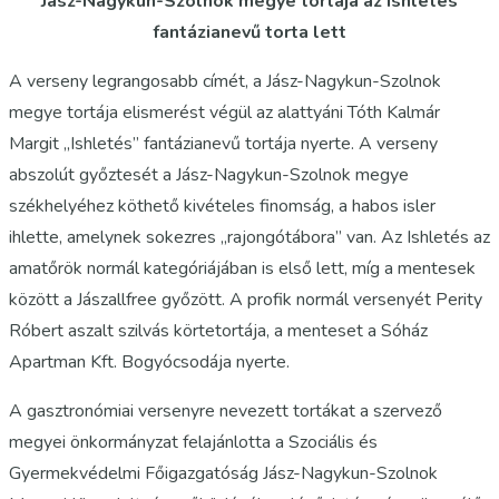
Jász-Nagykun-Szolnok megye tortája az Ishletés
fantázianevű torta lett
A verseny legrangosabb címét, a Jász-Nagykun-Szolnok
megye tortája elismerést végül az alattyáni Tóth Kalmár
Margit „Ishletés” fantázianevű tortája nyerte. A verseny
abszolút győztesét a Jász-Nagykun-Szolnok megye
székhelyéhez köthető kivételes finomság, a habos isler
ihlette, amelynek sokezres „rajongótábora” van. Az Ishletés az
amatőrök normál kategóriájában is első lett, míg a mentesek
között a Jászallfree győzött. A profik normál versenyét Perity
Róbert aszalt szilvás körtetortája, a menteset a Sóház
Apartman Kft. Bogyócsodája nyerte.
A gasztronómiai versenyre nevezett tortákat a szervező
megyei önkormányzat felajánlotta a Szociális és
Gyermekvédelmi Főigazgatóság Jász-Nagykun-Szolnok