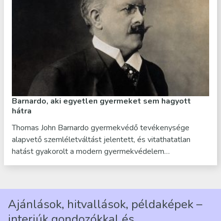
Barnardo, aki egyetlen gyermeket sem hagyott
hátra
Thomas John Barnardo gyermekvédő tevékenysége
alapvető szemléletváltást jelentett, és vitathatatlan
hatást gyakorolt a modern gyermekvédelem…
Ajánlások, hitvallások, példaképek –
interjúk gondozókkal és