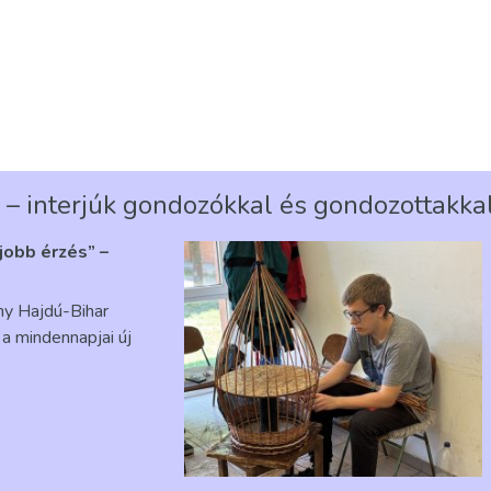
 – interjúk gondozókkal és gondozottakka
gjobb érzés” –
ény Hajdú-Bihar
a mindennapjai új