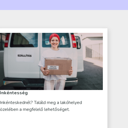
Önkéntesség
nkénteskednél? Találd meg a lakóhelyed
özelében a megfelelő lehetőséget.