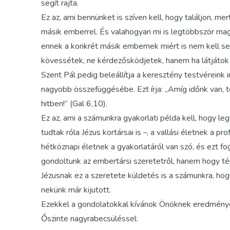
segít rajta.
Ez az, ami bennünket is szíven kell, hogy találjon, 
másik emberrel. És valahogyan mi is legtöbbször ma
ennek a konkrét másik embernek miért is nem kell se
kövessétek, ne kérdezősködjetek, hanem ha látjátok 
Szent Pál pedig beleállítja a keresztény testvéreink 
nagyobb összefüggésébe. Ezt írja: „Amíg időnk van, t
hitben!” (Gal 6,10).
Ez az, ami a számunkra gyakorlati példa kell, hogy l
tudtak róla Jézus kortársai is –, a vallási életnek a pr
hétköznapi életnek a gyakorlatáról van szó, és ezt f
gondoltunk az embertársi szeretetről, hanem hogy té
Jézusnak ez a szeretete küldetés is a számunkra, hogy 
nekünk már kijutott.
Ezekkel a gondolatokkal kívánok Önöknek eredménye
Őszinte nagyrabecsüléssel: