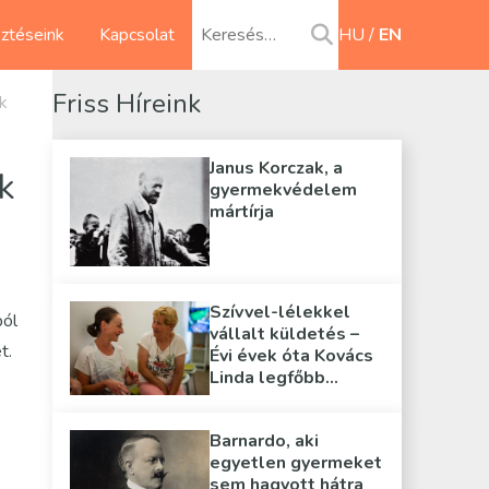
sztéseink
Kapcsolat
HU
EN
Friss Híreink
k
Janus Korczak, a
k
gyermekvédelem
mártírja
Szívvel-lélekkel
ból
vállalt küldetés –
t.
Évi évek óta Kovács
Linda legfőbb
támasza
Barnardo, aki
egyetlen gyermeket
sem hagyott hátra