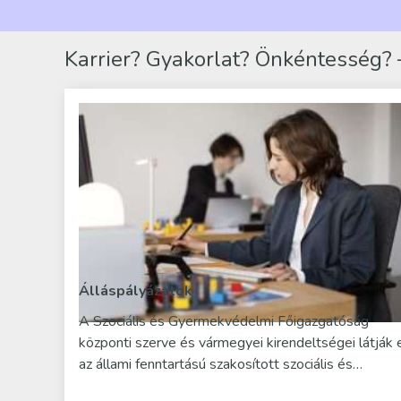
Karrier? Gyakorlat? Önkéntesség? –
Álláspályázatok
A Szociális és Gyermekvédelmi Főigazgatóság
központi szerve és vármegyei kirendeltségei látják 
az állami fenntartású szakosított szociális és…