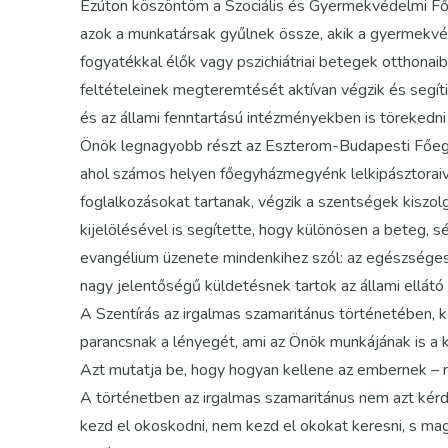
Ezúton köszöntöm a Szociális és Gyermekvédelmi Fő
azok a munkatársak gyűlnek össze, akik a gyermekvé
fogyatékkal élők vagy pszichiátriai betegek otthonai
feltételeinek megteremtését aktívan végzik és segíti
és az állami fenntartású intézményekben is törekedni
Önök legnagyobb részt az Eszterom-Budapesti Főegy
ahol számos helyen főegyházmegyénk lelkipásztoraiva
foglalkozásokat tartanak, végzik a szentségek kiszo
kijelölésével is segítette, hogy különösen a beteg, s
evangélium üzenete mindenkihez szól: az egészsége
nagy jelentőségű küldetésnek tartok az állami ellátó r
A Szentírás az irgalmas szamaritánus történetében, k
parancsnak a lényegét, ami az Önök munkájának is a 
Azt mutatja be, hogy hogyan kellene az embernek – 
A történetben az irgalmas szamaritánus nem azt kérd
kezd el okoskodni, nem kezd el okokat keresni, s magy