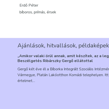
Erdő Péter
bíboros, prímás, érsek
Ajánlások, hitvallások, példaképek
„Amikor valaki örül annak, amit készítek, az a le
Beszélgetés Ribárszky Gergő ellátottal
Gergő két éve él a Bíborka Integrált Szociális Intézm
Vármegye, Platán Lakóotthon Komádi telephelyen. Itt 
értelmet…