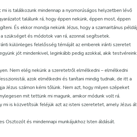
mert mi is találkozunk mindennap a nyomorúságos helyzetben lévő
gyarázatot találunk rá, hogy éppen nekünk, éppen most, éppen
gíteni. És ekkor mondja nekünk Jézus, hogy a szamaritánus példá
a szükséget és módotok van rá, azonnal segítsetek.
iránti különleges felelősség témáját az emberek iránti szeretet
együnk jót mindenkivel, leginkább pedig azokkal, akik testvéreink
egyen. Nem elég nekünk a szeretetről elmélkedni – elmélkedni
ofesszionistái, azok elmélkedni és tanítani mindig tudnak, de itt a
ogja Jézus számon kérni tőlünk. Nem azt, hogy milyen szépeket
nylegesen mit tettünk mi magunk, amikor módunk volt rá.
mi is közvetítsük feléjük azt az isteni szeretetet, amely Jézus ál
s Osztozót és mindennapi munkájukhoz Isten áldását.