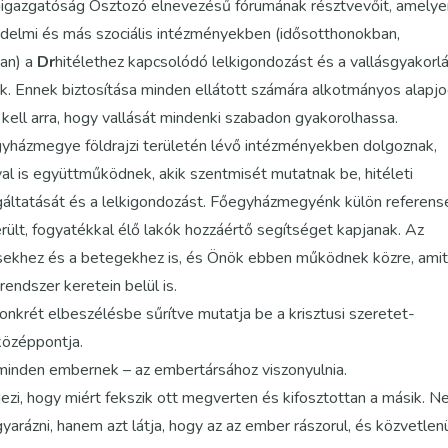
igazgatóság Osztozó elnevezésű fórumának résztvevőit, amelye
delmi és más szociális intézményekben (idősotthonokban,
ban) a
Dr
hitélethez kapcsolódó lelkigondozást és a vallásgyakorl
k. Ennek biztosítása minden ellátott számára alkotmányos alapjo
 kell arra, hogy vallását mindenki szabadon gyakorolhassa.
házmegye földrajzi területén lévő intézményekben dolgoznak,
l is együttműködnek, akik szentmisét mutatnak be, hitéleti
lgáltatását és a lelkigondozást. Főegyházmegyénk külön referens
érült, fogyatékkal élő lakók hozzáértő segítséget kapjanak. Az
sekhez és a betegekhez is, és Önök ebben működnek közre, amit
endszer keretein belül is.
onkrét elbeszélésbe sűrítve mutatja be a krisztusi szeretet-
középpontja.
minden embernek – az embertársához viszonyulnia.
ezi, hogy miért fekszik ott megverten és kifosztottan a másik. 
arázni, hanem azt látja, hogy az az ember rászorul, és közvetlen