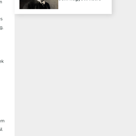
n
ás
g,
ek
Nem
ül