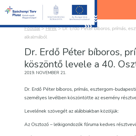
Főoldal
>
Hírek
>
Dr. Erdő Péter bíboros, prímás, e
alkalmából
Dr. Erdő Péter bíboros, p
köszöntő levele a 40. Os
2019. NOVEMBER 21.
Dr. Erdő Péter bíboros, prímás, esztergom-budapest
személyes levélben köszöntötte az esemény résztvev
Levelének szövegét az alábbiakban közöljük:
Az Osztozó – lelkigondozók fóruma kedves résztvevő