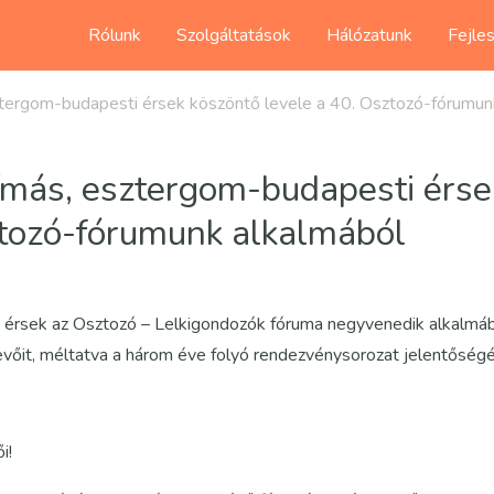
Rólunk
Szolgáltatások
Hálózatunk
Fejle
sztergom-budapesti érsek köszöntő levele a 40. Osztozó-fórumun
rímás, esztergom-budapesti érse
ztozó-fórumunk alkalmából
i érsek az Osztozó – Lelkigondozók fóruma negyvenedik alkalmá
őit, méltatva a három éve folyó rendezvénysorozat jelentőségé
i!