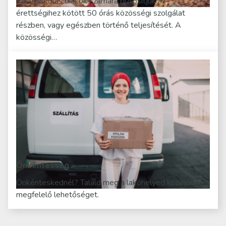
Középiskolás diákok számára biztosítjuk az
érettségihez kötött 50 órás közösségi szolgálat
részben, vagy egészben történő teljesítését. A
közösségi…
Önkéntesség
Önkénteskednél? Találd meg a lakóhelyed közelében a
megfelelő lehetőséget.