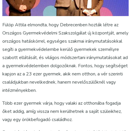
Fülöp Attila elmondta, hogy Debrecenben hozták létre az
Országos Gyermekvédelmi Szakszolgálat új központját, amely
országos hatáskörrel, egységes szakmai iránymutatásokkal
segíti a gyermekvédelembe kerülő gyermekek személyre
szabott ellátását, és világos módszertani iránymutatásokat ad
a gyermekvédelemben dolgozóknak. Fontos, hogy segítséget
kapjon az a 23 ezer gyermek, akik nem otthon, a vér szerinti
családjukban nevelkednek, hanem nevelőszülőknél vagy
intézményekben.
Több ezer gyermek várja, hogy valaki az otthonába fogadja
őket addig, amíg vissza nem kerülhetnek a saját szüleikhez,
vagy egy örökbefogadó családhoz.