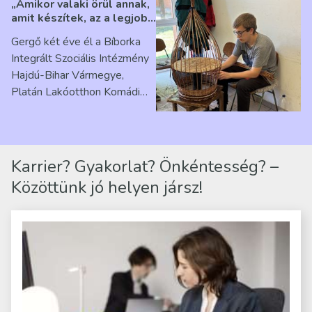
„Amikor valaki örül annak,
amit készítek, az a legjobb
érzés” – Beszélgetés
Gergő két éve él a Bíborka
Ribárszky Gergő ellátottal
Integrált Szociális Intézmény
Hajdú-Bihar Vármegye,
Platán Lakóotthon Komádi
telephelyen. Itt a
mindennapjai új értelmet…
Karrier? Gyakorlat? Önkéntesség? –
Közöttünk jó helyen jársz!