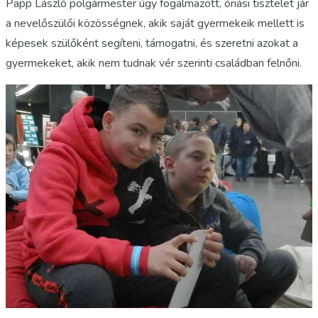
Papp László polgármester úgy fogalmazott, óriási tisztelet jár
a nevelőszülői közösségnek, akik saját gyermekeik mellett is
képesek szülőként segíteni, támogatni, és szeretni azokat a
gyermekeket, akik nem tudnak vér szerinti családban felnőni.