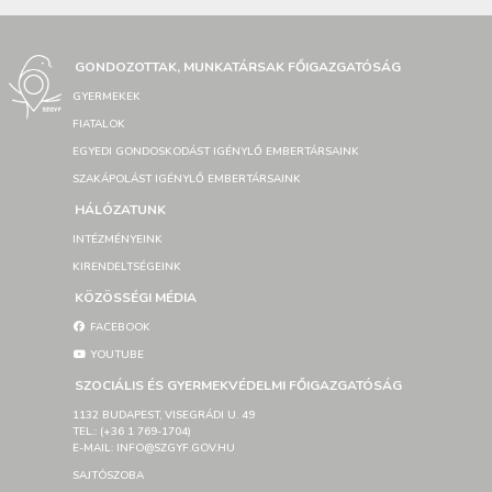
GONDOZOTTAK, MUNKATÁRSAK FŐIGAZGATÓSÁG
GYERMEKEK
FIATALOK
EGYEDI GONDOSKODÁST IGÉNYLŐ EMBERTÁRSAINK
SZAKÁPOLÁST IGÉNYLŐ EMBERTÁRSAINK
HÁLÓZATUNK
INTÉZMÉNYEINK
KIRENDELTSÉGEINK
KÖZÖSSÉGI MÉDIA
FACEBOOK
YOUTUBE
SZOCIÁLIS ÉS GYERMEKVÉDELMI FŐIGAZGATÓSÁG
1132 BUDAPEST, VISEGRÁDI U. 49
TEL.: (+36 1 769-1704)
E-MAIL: INFO@SZGYF.GOV.HU
SAJTÓSZOBA