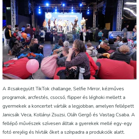
A #csakegyütt TikTok challange, Selfie Mirror, kézműves
programok, arcfestés, csocsó, flipper és léghoki mellett a
gyermekek a koncertet várták a legjobban, amelyen fellépett
Janicsák Veca, Kollányi Zsuzsi, Oláh Gergő és Vastag Csaba. A
fellépő művészek szívesen álltak a gyerekek mellé egy-egy
fotó erejéig és hívták őket a színpadra a produkciók alatt.