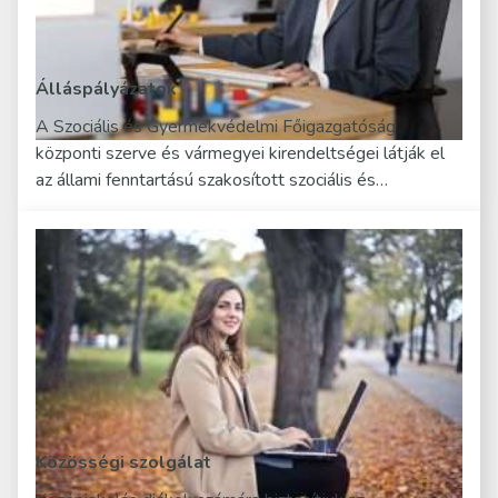
Álláspályázatok
A Szociális és Gyermekvédelmi Főigazgatóság
központi szerve és vármegyei kirendeltségei látják el
az állami fenntartású szakosított szociális és…
Közösségi szolgálat