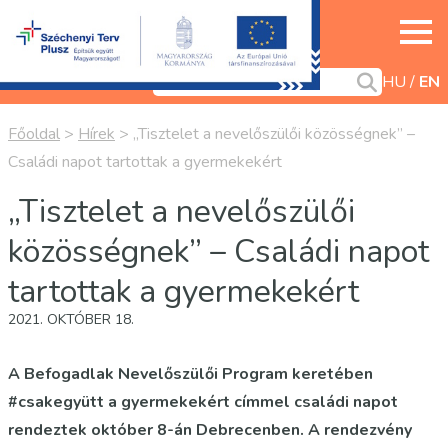
HU
EN
Főoldal
>
Hírek
>
„Tisztelet a nevelőszülői közösségnek” –
Családi napot tartottak a gyermekekért
„Tisztelet a nevelőszülői
közösségnek” – Családi napot
tartottak a gyermekekért
2021. OKTÓBER 18.
A Befogadlak Nevelőszülői Program keretében
#csakegyütt a gyermekekért címmel családi napot
rendeztek október 8-án Debrecenben. A rendezvény