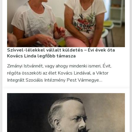
Szívvel-lélekkel vállalt küldetés – Évi évek óta
Kovács Linda legfőbb támasza
Zimányi Istvánnét, vagy ahogy mindenki ismeri, Évit,
régóta összeköti az élet Kovács Lindával, a Viktor
Integrált Szociális Intézmény Pest Vármegye…