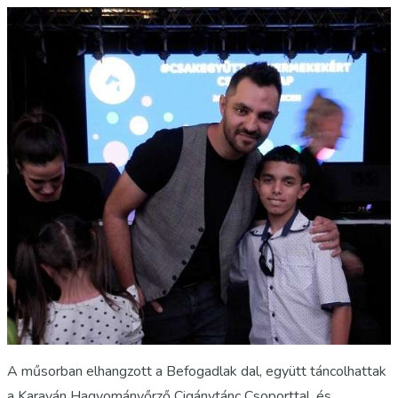
A műsorban elhangzott a Befogadlak dal, együtt táncolhattak
a Karaván Hagyományőrző Cigánytánc Csoporttal, és