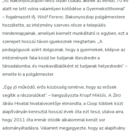
„Itt Bakonyoszlopon nincs olyan család, akinek az elmúlt 70 év
alatt ne lett volna valamilyen kötődése a Gyermekotthonnal”
– fogalmazott ifj.
Wolf Ferenc
. Bakonyoszlop polgármestere
hozzátette, az intézmény szerves része a település
mindennapjainak, amellyel kiemelt munkáltató is egyben, ezt a
szerepet hosszú távon igyekeznek megtartani. „A
pedagógusok azért dolgoznak, hogy a gyermekek, kilépve az
intézmények falai közül be tudjanak illeszkedni a
társadalomba, és munkavállalóként el tudjanak helyezkedni” –
emelte ki a polgármester.
„Egy jó működő, erős közösség ismérve, hogy az erősek
segítik a rászorulókat” – hangsúlyozta
Kropf Miklós
. A Zirci
Járási Hivatal hivatalvezetője elmondta, a Coop többek közt
alapítványán keresztül hosszú évek óta ezt teszi, utalva arra,
hogy 2011 óta immár ötödik alkalommal került sor
adományátadásra. Valamint megjegyezte, hogy az alapítvány