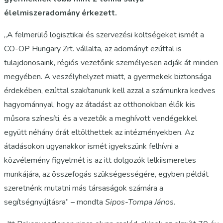
élelmiszeradomány érkezett.
„A felmerülő logisztikai és szervezési költségeket ismét a
CO-OP Hungary Zrt. vállalta, az adományt ezúttal is
tulajdonosaink, régiós vezetőink személyesen adják át minden
megyében. A veszélyhelyzet miatt, a gyermekek biztonsága
érdekében, ezúttal szakítanunk kell azzal a számunkra kedves
hagyománnyal, hogy az átadást az otthonokban élők kis
műsora színesíti, és a vezetők a meghívott vendégekkel
együtt néhány órát eltölthettek az intézményekben. Az
átadásokon ugyanakkor ismét igyekszünk felhívni a
közvélemény figyelmét is az itt dolgozók lelkiismeretes
munkájára, az összefogás szükségességére, egyben példát
szeretnénk mutatni más társaságok számára a
segítségnyújtásra” – mondta
Sipos-Tompa János
.