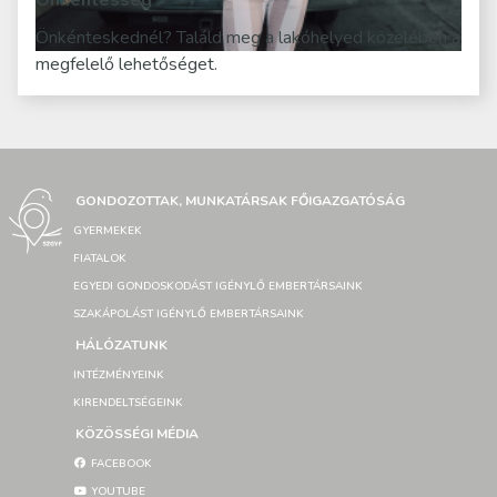
Önkéntesség
Önkénteskednél? Találd meg a lakóhelyed közelében a
megfelelő lehetőséget.
GONDOZOTTAK, MUNKATÁRSAK FŐIGAZGATÓSÁG
GYERMEKEK
FIATALOK
EGYEDI GONDOSKODÁST IGÉNYLŐ EMBERTÁRSAINK
SZAKÁPOLÁST IGÉNYLŐ EMBERTÁRSAINK
HÁLÓZATUNK
INTÉZMÉNYEINK
KIRENDELTSÉGEINK
KÖZÖSSÉGI MÉDIA
FACEBOOK
YOUTUBE