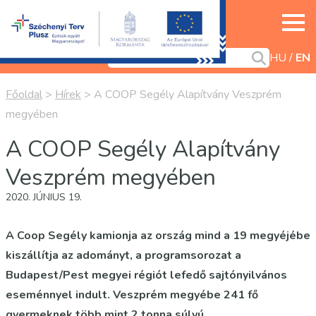
HU
EN
Főoldal
>
Hírek
>
A COOP Segély Alapítvány Veszprém
megyében
A COOP Segély Alapítvány
Veszprém megyében
2020. JÚNIUS 19.
A Coop Segély kamionja az ország mind a 19 megyéjébe
kiszállítja az adományt, a programsorozat a
Budapest/Pest megyei régiót lefedő sajtónyilvános
eseménnyel indult. Veszprém megyébe 241 fő
gyermeknek több mint 2 tonna súlyú