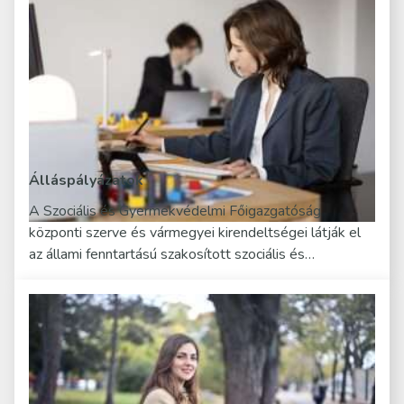
Álláspályázatok
A Szociális és Gyermekvédelmi Főigazgatóság
központi szerve és vármegyei kirendeltségei látják el
az állami fenntartású szakosított szociális és…