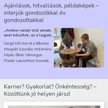
Ajánlások, hitvallások, példaképek –
interjúk gondozókkal és
gondozottakkal
„Amikor valaki örül annak,
amit készítek, az a legjobb
érzés” – Beszélgetés
Gergő két éve él a Bíborka
Ribárszky Gergő ellátottal
Integrált Szociális Intézmény
Hajdú-Bihar Vármegye,
Platán Lakóotthon Komádi
telephelyen. Itt a
mindennapjai új értelmet…
Karrier? Gyakorlat? Önkéntesség? –
Közöttünk jó helyen jársz!