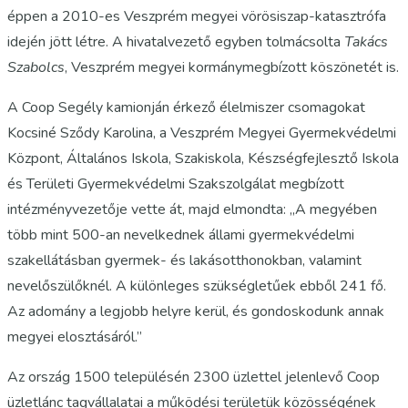
éppen a 2010-es Veszprém megyei vörösiszap-katasztrófa
idején jött létre. A hivatalvezető egyben tolmácsolta
Takács
Szabolcs
, Veszprém megyei kormánymegbízott köszönetét is.
A Coop Segély kamionján érkező élelmiszer csomagokat
Kocsiné Sződy Karolina, a Veszprém Megyei Gyermekvédelmi
Központ, Általános Iskola, Szakiskola, Készségfejlesztő Iskola
és Területi Gyermekvédelmi Szakszolgálat megbízott
intézményvezetője vette át, majd elmondta: „A megyében
több mint 500-an nevelkednek állami gyermekvédelmi
szakellátásban gyermek- és lakásotthonokban, valamint
nevelőszülőknél. A különleges szükségletűek ebből 241 fő.
Az adomány a legjobb helyre kerül, és gondoskodunk annak
megyei elosztásáról.”
Az ország 1500 településén 2300 üzlettel jelenlevő Coop
üzletlánc tagvállalatai a működési területük közösségének