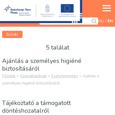
HU
EN
Szűrés
5 találat
Ajánlás a személyes higiéné
biztosításáról
Főoldal
>
Szolgáltatások
>
Esélyteremtés
>
Ajánlás a
személyes higiéné biztosításáról
Tájékoztató a támogatott
döntéshozatalról