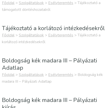
Főoldal
>
Szolgáltatások
>
Esélyteremtés
>
Tájékoztató a
támogatott döntéshozatalról
Tájékoztató a korlátozó intézkedésekről
Főoldal
>
Szolgáltatások
>
Esélyteremtés
>
Tájékoztató a
korlátozó intézkedésekről
Boldogság kék madara III – Pályázati
Adatlap
Főoldal
>
Szolgáltatások
>
Esélyteremtés
>
Boldogság kék
madara III – Pályázati Adatlap
Boldogság kék madara III – Pályázati
kiírás